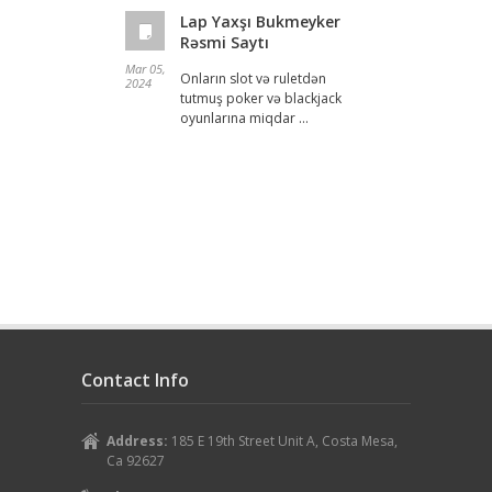
Lap Yaxşı Bukmeyker
Rəsmi Saytı
Mar 05,
Mar 05
Onların slot və ruletdən
2024
2024
tutmuş poker və blackjack
oyunlarına miqdar …
Contact Info
Address:
185 E 19th Street Unit A, Costa Mesa,
Ca 92627