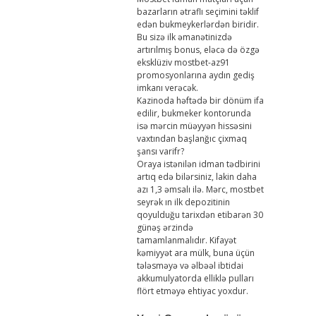
bazarların ətraflı seçimini təklif
edən bukmeykerlərdən biridir.
Bu sizə ilk əmanətinizdə
artırılmış bonus, eləcə də özgə
eksklüziv mostbet-az91
promosyonlarına aydın gediş
imkanı verəcək.
Kazinoda həftədə bir dönüm ifa
edilir, bukmeker kontorunda
isə mərcin müəyyən hissəsini
vaxtından başlanğıc çixmaq
şansı varifr?
Oraya istənilən idman tədbirini
artıq edə bilərsiniz, lakin daha
azı 1,3 əmsalı ilə. Mərc, mostbet
seyrək ın ilk depozitinin
qoyulduğu tarixdən etibarən 30
günəş ərzində
tamamlanmalıdır. Kifayət
kəmiyyət ara mülk, buna üçün
tələsməyə və əlbəəl ibtidai
akkumulyatorda elliklə pulları
flört etməyə ehtiyac yoxdur.