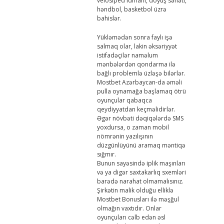
velosiped idmanı, döyüş sənəti,
həndbol, basketbol üzrə
bahislər.
Yükləmədən sonra faylı işə
salmaq olar, lakin əksəriyyət
istifadəçilər naməlum
mənbələrdən qondarma ilə
bağlı problemlə üzləşə bilərlər.
Mostbet Azərbaycan-da əməli
pulla oynamağa başlamaq ötrü
oyunçular qabaqca
qeydiyyatdan keçməlidirlər.
Əgər növbəti dəqiqələrdə SMS
yoxdursa, o zaman mobil
nömrənin yazılışının
düzgünlüyünü aramaq məntiqə
sığmır.
Bunun sayəsində iplik maşınları
və ya digər saxtakarlıq sxemləri
barədə narahat olmamalısınız.
Şirkətin malik olduğu elliklə
Mostbet Bonusları ilə məşğul
olmağın vaxtıdır. Onlar
oyunçuları cəlb edən əsl