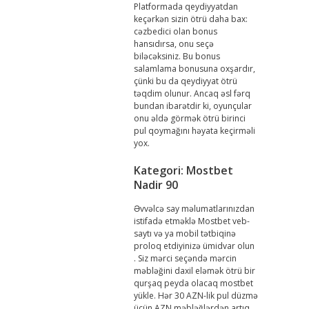
Platformada qeydiyyatdan
keçərkən sizin ötrü daha bax:
cəzbedici olan bonus
hansıdırsa, onu seçə
biləcəksiniz. Bu bonus
salamlama bonusuna oxşardır,
çünki bu da qeydiyyat ötrü
təqdim olunur. Ancaq əsl fərq
bundan ibarətdir ki, oyunçular
onu əldə görmək ötrü birinci
pul qoymağını həyata keçirməli
yox.
Kategori: Mostbet
Nadir 90
Əvvəlcə say məlumatlarınızdan
istifadə etməklə Mostbet veb-
saytı və ya mobil tətbiqinə
proloq etdiyinizə ümidvar olun
. Siz mərci seçəndə mərcin
məbləğini daxil eləmək ötrü bir
qurşaq peyda olacaq mostbet
yükle. Hər 30 AZN-lik pul düzmə
üçün AZN məbləğlərdən artıq