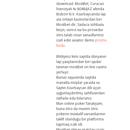
download. MostBet, Curacao
lisenziyalı № 8048/JAZ altında
Bizbon N.V. Azərbaycanda lap
əla onlayn kazinolardan biri
Mostbet-dir. Sadəcə söhbətə
keçin, sonra isə bu prosedur
ötrü tələb onun sənədlərinizi
izafi edin aviator demo
promo
kodu
.
Bildiyiniz kimi saytda dünyanın
lap yaxşılarından biri qədər
tanınan mostbet on line casino
yerləşir.
Bunun sayəsində saytda
manatla miqdar yarada və
Saytın Azərbaycan dili üçün
uyğunlaşdırılmış səhifəsindən
istifadə edə bilərsiniz.
Mən online poker fanatıyam,
buna ötrü də mənim ötrü
pokerin müxtəlif variantlarının
təklif olunduğu bir platforma
tapmaq icab idi.
Mostbet idman matçları üçün