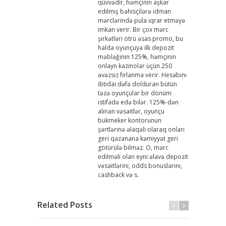
qüvvədir, həmçinin aşkar
edilmiş bahisçilərə idman
mərclərində pula iqrar etməyə
imkan verir. Bir çox mərc
şirkətləri ötrü əsas promo, bu
halda oyunçuya ilk depozit
məbləğinin 125%, həmçinin
onlayn kazinolar üçün 250
əvəzsiz fırlanma verir. Hesabını
ibtidai dəfə dolduran bütün
təzə oyunçular bir dönüm
istifadə edə bilər. 125%-dən
alınan vəsaitlər, oyunçu
bukmeker kontorunun
şərtlərinə əlaqəli olaraq onları
geri qazanana kəmiyyət geri
götürülə bilməz. O, mərc
edilməli olan eyni əlavə depozit
vəsaitlərini, odds bonuslarını,
cashback və s.
Related Posts