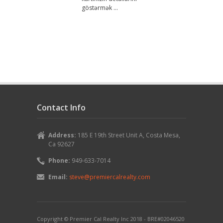
göstərmək …
Contact Info
Address:
185 E 19th Street Unit A, Costa Mesa,
Ca 92627
Phone:
949-633-7014
Email:
steve@premiercalrealty.com
Copyright © Premier Cal Realty Inc 2018 - BRE#02046520