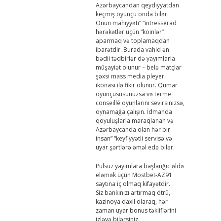
Azərbaycandan qeydiyyatdan
keçmiş oyunçu onda bilər.
Onun mahiyyəti” “intresserad
hərəkətlər üçün “koinlər”
aparmaq və toplamaqdan
ibarətdir. Burada vahid ən
bədii tədbirlər də yayımlarla
müşayiət olunur – belə matçlar
şəxsi mass media pleyer
ikonası ilə fikir olunur. Qumar
oyunçususunuzsa və terme
conseillé oyunlarını sevirsinizsə,
oynamağa çalışın. İdmanda
qoyuluşlarla maraqlanan və
Azərbaycanda olan hər bir
insan” “keyfiyyətli servisə və
uyar şərtlərə əməl edə bilər.
Pulsuz yayımlara başlanğıc əldə
eləmək üçün Mostbet-AZ91
saytına iç olmaq kifayətdir.
Siz bankınızı artırmaq ötrü,
kazinoya daxil olaraq, hər
zaman uyar bonus təkliflərini
izləyə bilərsiniz.