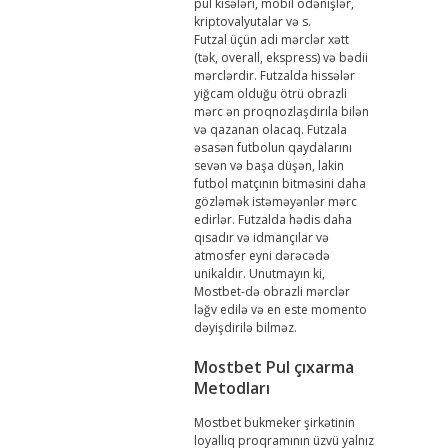
pul kisələri, mobil ödənişlər,
kriptovalyutalar və s.
Futzal üçün adi mərclər xətt
(tək, overall, ekspress) və bədii
mərclərdir. Futzalda hissələr
yiğcam olduğu ötrü obrazli
mərc ən proqnozlaşdırıla bilən
və qazanan olacaq. Futzala
əsasən futbolun qaydalarını
sevən və başa düşən, lakin
futbol matçının bitməsini daha
gözləmək istəməyənlər mərc
edirlər. Futzalda hədis daha
qısadır və idmançılar və
atmosfer eyni dərəcədə
unikaldır. Unutmayın ki,
Mostbet-də obrazli mərclər
ləğv edilə və en este momento
dəyişdirilə bilməz.
Mostbet Pul çıxarma
Metodları
Mostbet bukmeker şirkətinin
loyallıq proqramının üzvü yalnız