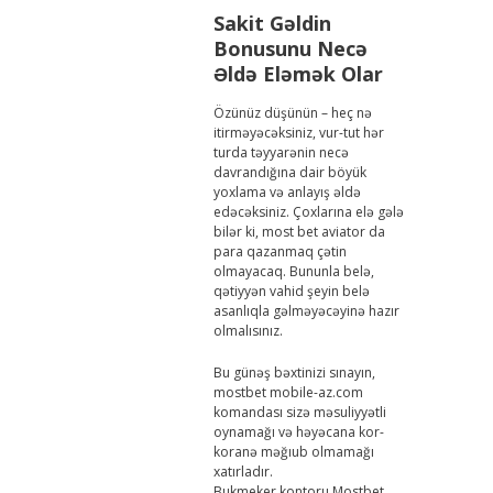
Sakit Gəldin
Bonusunu Necə
Əldə Eləmək Olar
Özünüz düşünün – heç nə
itirməyəcəksiniz, vur-tut hər
turda təyyarənin necə
davrandığına dair böyük
yoxlama və anlayış əldə
edəcəksiniz. Çoxlarına elə gələ
bilər ki, most bet aviator da
para qazanmaq çətin
olmayacaq. Bununla belə,
qətiyyən vahid şeyin belə
asanlıqla gəlməyəcəyinə hazır
olmalısınız.
Bu günəş bəxtinizi sınayın,
mostbet mobile-az.com
komandası sizə məsuliyyətli
oynamağı və həyəcana kor-
koranə məğıub olmamağı
xatırladır.
Bukmeker kontoru Mostbet