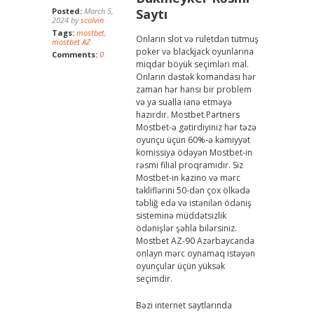
Posted:
March 5,
Saytı
2024 by
scolvin
Tags:
mostbet
,
Onların slot və ruletdən tutmuş
mostbet AZ
poker və blackjack oyunlarına
Comments:
0
miqdar böyük seçimləri mal.
Onların dəstək komandası hər
zaman hər hansı bir problem
və ya sualla ianə etməyə
hazırdır. Mostbet Partners
Mostbet-ə gətirdiyiniz hər təzə
oyunçu üçün 60%-ə kəmiyyət
komissiya ödəyən Mostbet-in
rəsmi filial proqramıdır. Siz
Mostbet-in kazino və mərc
təkliflərini 50-dən çox ölkədə
təbliğ edə və istənilən ödəniş
sisteminə müddətsizlik
ödənişlər şəhla bilərsiniz.
Mostbet AZ-90 Azərbaycanda
onlayn mərc oynamaq istəyən
oyunçular üçün yüksək
seçimdir.
Bəzi internet saytlarında