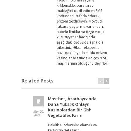
Təqdim olunan seçimə
klikləməklə, para ixrac
məbləğini daxil edin və SMS
kodundan istifadə edərək
ərizəni təsdiqləyin. Mövcud
faktura qaytarma variantları,
habelə limitlər və özgə vacib
xüsusiyyətlər haqqında
aşağıdakı cədvəldə aşna ola
bilərsiniz. Əksər ekspertlər
hazırda dünyada elliklə onlayn
kazinolar arasında ən çox slot
maşınlarının olduğunu deyirlər.
Related Posts
Mostbet, Azərbaycanda
Daha Yüksək Onlayn
Kazinolardan Bir Ghh
Mar 05,
Mar 05
Vegetables Farm
2024
2024
Beləliklə, ödənişlər eləmək və
kartınızın detallarını