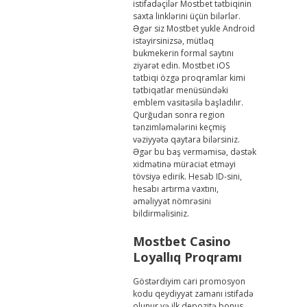
istifadəçilər Mostbet tətbiqinin
saxta linklərini üçün bilərlər.
Əgər siz Mostbet yukle Android
istəyirsinizsə, mütləq
bukmekerin formal saytını
ziyarət edin. Mostbet iOS
tətbiqi özgə proqramlar kimi
tətbiqatlar menüsündəki
emblem vasitəsilə başladılır.
Qurğudan sonra region
tənzimləmələrini keçmiş
vəziyyətə qaytara bilərsiniz.
Əgər bu baş verməmisə, dəstək
xidmətinə müraciət etməyi
tövsiyə edirik. Hesab ID-sini,
hesabı artırma vaxtını,
əməliyyat nömrəsini
bildirməlisiniz.
Mostbet Casino
Loyallıq Proqramı
Göstərdiyim cari promosyon
kodu qeydiyyat zamanı istifadə
olunur və ilk depozitə bonus