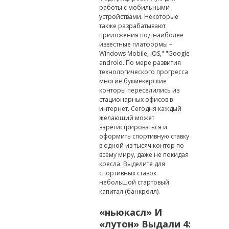
работы с мобильными
устройствами. Некоторые
также разрабатывают
приложения под наиболее
известные платформы –
Windows Mobile, iOS," "Google
android. По мере развития
технологического прогресса
многие букмекерские
конторы переселились из
стационарных офисов в
интернет. Сегодня каждый
желающий может
зарегистрироваться и
оформить спортивную ставку
в одной из тысяч контор по
всему миру, даже не покидая
кресла. Выделите для
спортивных ставок
небольшой стартовый
капитал (банкролл).
«ньюкасл» И
«лутон» Выдали 4: