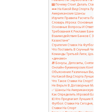
🎰 Почему Стоит Делать Ставки На Спор
➦➦ На Какой Вид Спорта Лучше Ставит
Американские Шансы
Изучите Правила Расчета Пари
Словарь Игрока: Основные Понятия В С
Основные Вопросы И Ответы О Ставках
Требования К Рекламе Банковских Зай
Взаимодействия Банков С Задолжника
Казахстане"
Стратегия Ставок На Футбол Онлайн
Что Поставить В Скучный Четверг: «мон
Команды Третьей Лиги, Цска Не Выигра
«динамо»
🎁 Бонусы, Депозиты, Снятие Средств И
Онлайн-букмекерских Конторах
Объяснение Различных Видов Коэффи
На Какой Вид Спорта Лучше Делать Ста
Что Такое Ставки На Спорт?
Не Верьте В Договорные Матчи
✅ Шансы На Американскую / Денежну
Как Определить Игровой Банк Для Став
💶 Кто Предлагает Лучшие Коэффициен
Футбол: Ставки На Сегодня, Расписание
Ставки На Спорт