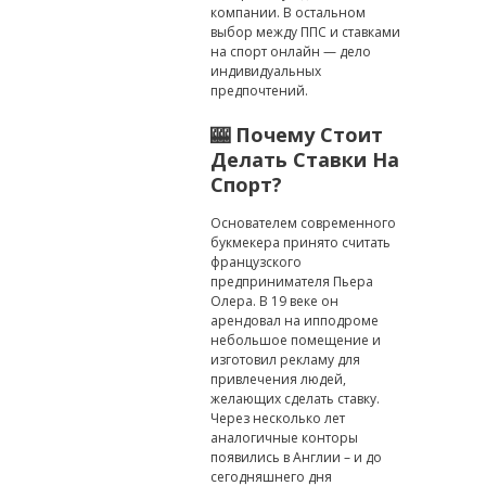
компании. В остальном
выбор между ППС и ставками
на спорт онлайн — дело
индивидуальных
предпочтений.
🎰 Почему Стоит
Делать Ставки На
Спорт?
Основателем современного
букмекера принято считать
французского
предпринимателя Пьера
Олера. В 19 веке он
арендовал на ипподроме
небольшое помещение и
изготовил рекламу для
привлечения людей,
желающих сделать ставку.
Через несколько лет
аналогичные конторы
появились в Англии – и до
сегодняшнего дня