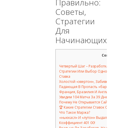
Правильно:
Советы,
Стратегии
Для
Начинающих
Content
Четвертый Шаг – Разработка Собствен
Стратегии Или Выбор Одной Из Сущес
Ставка
Холостой «эвертон», Забивной «менхе
Падающая В Пропасть «барселона» Сего
Франция, Бразилия И Англия – Фавори
Увидим 104 Матча За 39 Дней
Почему Не Открывается Сайт Букмекер
🏆 Какие Стратегии Ставок Самые Попу
Что Такое Маржа?
«ньюкасл» И «лутон» Выдали 4: Some В 
Коэффициент 401 00!
Реально Ли Заработать На Спортивных 