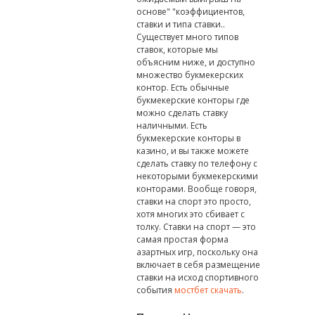
основе" "коэффициентов,
ставки и типа ставки..
Существует много типов
ставок, которые мы
объясним ниже, и доступно
множество букмекерских
контор. Есть обычные
букмекерские конторы где
можно сделать ставку
наличными. Есть
букмекерские конторы в
казино, и вы также можете
сделать ставку по телефону с
некоторыми букмекерскими
конторами. Вообще говоря,
ставки на спорт это просто,
хотя многих это сбивает с
толку. Ставки на спорт — это
самая простая форма
азартных игр, поскольку она
включает в себя размещение
ставки на исход спортивного
события
мостбет скачать
.