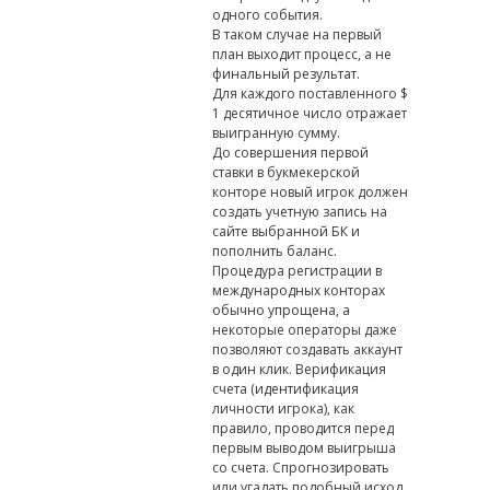
одного события.
В таком случае на первый
план выходит процесс, а не
финальный результат.
Для каждого поставленного $
1 десятичное число отражает
выигранную сумму.
До совершения первой
ставки в букмекерской
конторе новый игрок должен
создать учетную запись на
сайте выбранной БК и
пополнить баланс.
Процедура регистрации в
международных конторах
обычно упрощена, а
некоторые операторы даже
позволяют создавать аккаунт
в один клик. Верификация
счета (идентификация
личности игрока), как
правило, проводится перед
первым выводом выигрыша
со счета. Спрогнозировать
или угадать подобный исход