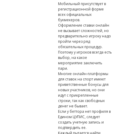
Мобильный присутствует в
регистрационной форме
всех официальных
букмекеров.
Оформление ставки онлайн
не вызывает сложностей, но
предварительно игроку надо
пройти через ряд
обязательных процедур.
Поэтому у игроков всегда есть
выбор, на какое
мероприятие заключить
пари.
Многие онлайн-платформы
для ставок на спорт имеют
приветственные бонусы для
новых участников, но они
идут с прикрепленные
строки, так как свободных
денег не бывает.
Если у беттора нет профиля в
Едином ЦУПИС, следует
создать учетную запись и
подтвердить ее.
Каждый пытается найти