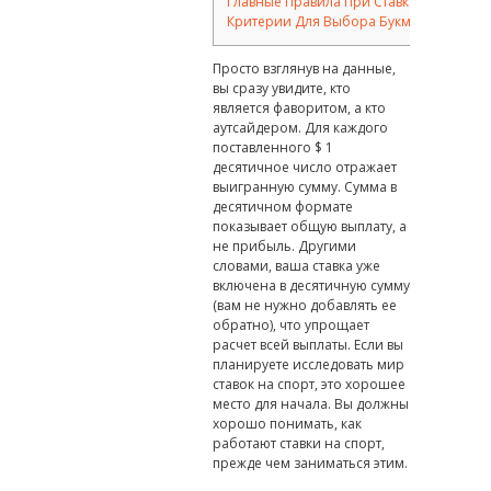
Главные Правила При Ставках
Критерии Для Выбора Букмекерской К
Просто взглянув на данные,
вы сразу увидите, кто
является фаворитом, а кто
аутсайдером. Для каждого
поставленного $ 1
десятичное число отражает
выигранную сумму. Сумма в
десятичном формате
показывает общую выплату, а
не прибыль. Другими
словами, ваша ставка уже
включена в десятичную сумму
(вам не нужно добавлять ее
обратно), что упрощает
расчет всей выплаты. Если вы
планируете исследовать мир
ставок на спорт, это хорошее
место для начала. Вы должны
хорошо понимать, как
работают ставки на спорт,
прежде чем заниматься этим.