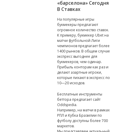
«барселона» Сегодня
В Ставках
На популярные игры
букмекеры предлагают
огромное количество ставок.
К примеру, букмекер Ubet на
матчи футбольной Лиги
чемпионов предлагает более
1400 рынков. В общем случае
экспресс выгоднее для
букмекеров, чем одинар.
Прибыль конторам как раз и
делают азартные игроки,
которые пихают в экспресс по
10—20 исходов.
Бесплатные инструменты
беттора предлагает сайт
Oddspedia.
Например, на матчи в рамках
РПЛ и Кубка Бразилии по
футболу доступны более 700
маркетов.
Мы представляем актуальный