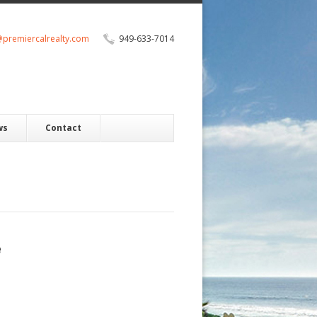
@premiercalrealty.com
949-633-7014
ws
Contact
е