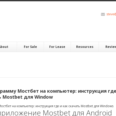
steve
About
For Sale
For Lease
Resources
Revie
грамму Мостбет на компьютер: инструкция гд
ь Mostbet для Window
остбет на компьютер: инструкция где и как скачать Mostbet для Windows
приложение Mostbet для Android