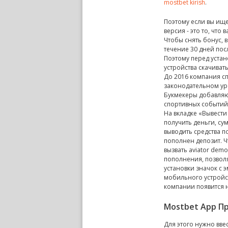
mostbet kirish
.
Поэтому если вы ище
версия - это то, что 
Чтобы снять бонус, 
течение 30 дней пос
Поэтому перед уста
устройства скачиват
До 2016 компания с
законодательном ур
Букмекеры добавляют
спортивных событий
На вкладке «Вывести
получить деньги, су
выводить средства п
пополнен депозит. Ч
вызвать aviator dem
пополнения, позволя
установки значок с 
мобильного устройс
компании появится н
Mostbet App П
Для этого нужно вве