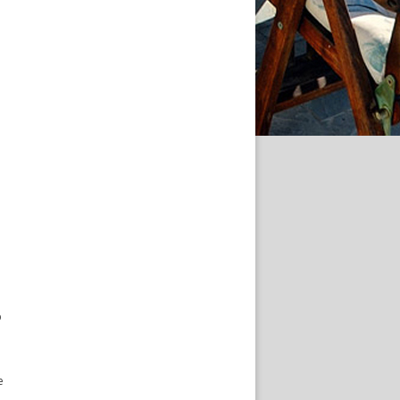
а
ю
е