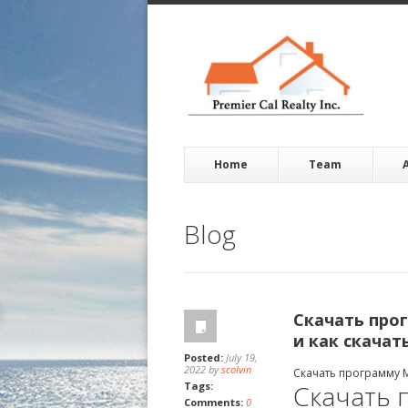
Home
Team
Blog
Скачать про
и как скачат
Posted:
July 19,
2022 by
scolvin
Скачать программу М
Tags:
Скачать 
Comments:
0