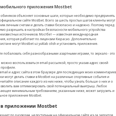
мобильного приложения Mostbet
 обиняков объясняет основные шаги, которые необходимо предпринять
официальном сайте Mostbet. Всего за шесть простых шагов клиенты могут
воим личным счетам и делать ставки безопасно и надежно. Поэтому перед
имо разрешить в настройках безопасности мобильного устройства
 неизвестных источников. Мостбет — известная международная
ния, которая работает по лицензии Кюрасао. Дополнительно
истане могут Mostbet uz yuklab olish и установить приложение.
те побаловать себя разнообразными азартными играми, то зеркало - это
й можно воспользоваться email-рассылкой, просто указав адрес своей
в профиле.
email и адрес сайта в этом браузере для последующих моих комментариев
ки могут делать ставки в Mostbet на различные спортивные события и
очитайте описание каждого из них ниже, чтобы узнать больше о них и о
 позволить вам оптимизировать свой потенциальный выигрыш. Любое
вечающее минимальным требованиям, указанным ниже, может загрузить и
ьное приложение Mostbet.
 в приложении Mostbet
 скучает по разделам, недоступным на официальном сайте из-за запретов