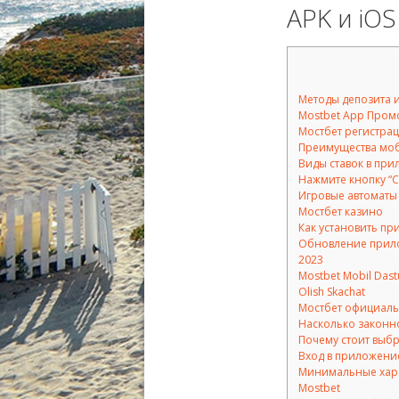
APK и iOS
Методы депозита и
Mostbet App Пром
Мостбет регистрац
Преимущества мо
Виды ставок в пр
Нажмите кнопку “С
Игровые автоматы 
Мостбет казино
Как установить пр
Обновление прило
2023
Mostbet Mobil Dastu
Olish Skachat
Мостбет официаль
Насколько законно
Почему стоит выб
Вход в приложени
Минимальные хара
Mostbet