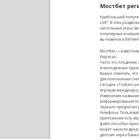
Мостбет рег
Наибольшей популяр
LIVE". В этих разде
настольные игры, в
популярных и нишевы
вы новичок в беттин
Мостбет — известна
Кюрасао.
Часто это поединки,
и молодежные турн
Важно отметить, что
для пополнения счет
Сегодня «ТопБет» ра
игрокам международ
Изменение названия
информирования пол
Зеркало предлагает 
телефона. Пользовате
приложения есть вер
файл способен причи
может нанести вред 
депозит через банк