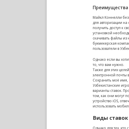
Преимущества 
Майкл Коннелли без
для авторизации на 
получить доступ к с
установкой необход
скачивать файлы из
букмекерская компа
пользователи в Узбек
Однако если вы хоти
то, что вам нужно.
Также для этих целе
электронной почты 
Сохранить моё имя, 
Узбекистанские игро
варианты ставок. Пр
том, как они могут
устройство iOS, от
использовать мобил
Виды ставок
Однако для тех, кто