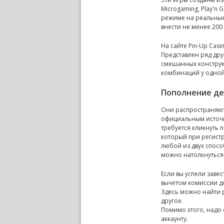
Microgaming, Play'n 
режиме на реальные 
внести не менее 200
На сайте Pin-Up Cas
Представлен ряд дру
смешанных конструк
комбинаций у одной
Пополнение деп
Они распространяют
официальным источн
требуется кликнуть 
который при регистр
любой из двух спосо
можно натолкнуться
Если вы успели заве
вычетом комиссии д
Здесь можно найти 
другое.
Помимо этого, надо 
аккаунту.