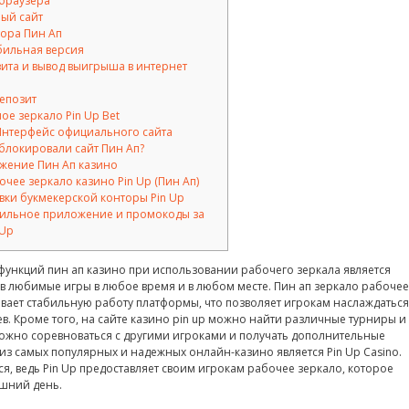
 браузера
ый сайт
тора Пин Ап
бильная версия
ита и вывод выигрыша в интернет
депозит
ое зеркало Pin Up Bet
Интерфейс официального сайта
аблокировали сайт Пин Ап?
жение Пин Ап казино
ее зеркало казино Pin Up (Пин Ап)
ки букмекерской конторы Pin Up
ильное приложение и промокоды за
 Up
функций пин ап казино при использовании рабочего зеркала является
в любимые игры в любое время и в любом месте. Пин ап зеркало рабочее
вает стабильную работу платформы, что позволяет игрокам наслаждаться
в. Кроме того, на сайте казино pin up можно найти различные турниры и
можно соревноваться с другими игроками и получать дополнительные
з самых популярных и надежных онлайн-казино является Pin Up Casino.
ся, ведь Pin Up предоставляет своим игрокам рабочее зеркало, которое
яшний день.