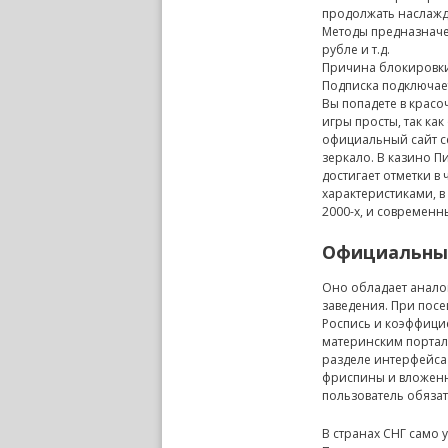
продолжать наслажд
Методы предназначе
рубле и т.д.
Причина блокировки
Подписка подключает
Вы попадете в красо
игры просты, так как
официальный сайт с
зеркало. В казино П
достигает отметки в
характеристиками, в 
2000-х, и современ
Официальный
Оно обладает анало
заведения. При посе
Роспись и коэффицие
материнским портал
разделе интерфейса 
фриспины и вложенны
пользователь обяза
В странах СНГ само 