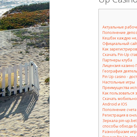
Актуальные рабочи
Пополнение депози
Кешбэк каждую нед
Официальный сайт
Как зарегистриров
Скачать Pin-Up ст
Партнеры клуба
Лицензия казино 
География деятель
Pin Up casino - до
Настольные игры
Преимущества исп
Как пользоваться 
Скачать мобильно
Android и IOS
Пополнение счета
Регистрация в он
Зеркала pin-up.be
способы обхода б
Разнообразие игр