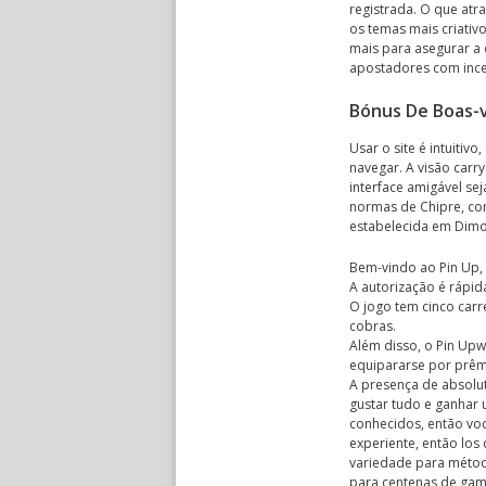
registrada. O que atr
os temas mais criativo
mais para asegurar a d
apostadores com incen
Bónus De Boas-v
Usar o site é intuitiv
navegar. A visão carr
interface amigável se
normas de Chipre, com
estabelecida em Dimos
Bem-vindo ao Pin Up,
A autorização é rápid
O jogo tem cinco car
cobras.
Além disso, o Pin Up
equipararse por prêm
A presença de absolu
gustar tudo e ganhar
conhecidos, então vo
experiente, então los
variedade para métod
para centenas de game