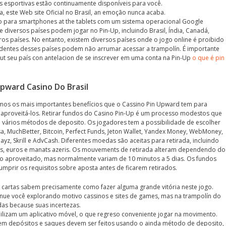
s esportivas estão continuamente disponíveis para você.
, este Web site Oficial no Brasil, an emoção nunca acaba.
ado para smartphones at the tablets com um sistema operacional Google
e diversos países podem jogar no Pin-Up, incluindo Brasil, Índia, Canadá,
tros países. No entanto, existem diversos países onde o jogo online é proibido
identes desses países podem não arrumar acessar a trampolín. É importante
 out seu país con antelacion de se inscrever em uma conta na Pin-Up
o que é pin
 Upward Casino Do Brasil
mos os mais importantes benefícios que o Cassino Pin Upward tem para
aproveitá-los. Retirar fundos do Casino Pin-Up é um processo modestos que
 vários métodos de deposito. Os jogadores tem a possibilidade de escolher
sa, MuchBetter, Bitcoin, Perfect Funds, Jeton Wallet, Yandex Money, WebMoney,
Payz, Skrill e AdvCash. Diferentes moedas são aceitas para retirada, incluindo
res, euros e manats azeris. Os mouvements de retirada alteram dependendo do
aproveitado, mas normalmente variam de 10 minutos a 5 dias. Os fundos
prir os requisitos sobre aposta antes de ficarem retirados.
 cartas sabem precisamente como fazer alguma grande vitória neste jogo.
nue você explorando motivo cassinos e sites de games, mas na trampolín do
das because suas incertezas.
lizam um aplicativo móvel, o que regreso conveniente jogar na movimento.
em depósitos e saques devem ser feitos usando o ainda método de deposito, 