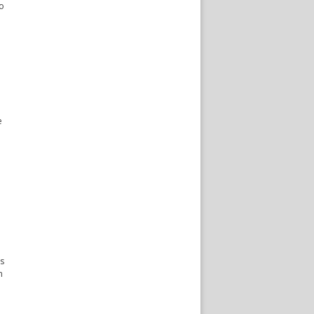
do
e
s
m