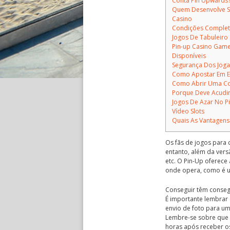
Conta Pin Upwards
Quem Desenvolve S
Casino
Condições Completa
Jogos De Tabuleiro
Pin-up Casino Games
Disponíveis
Segurança Dos Joga
Como Apostar Em E
Como Abrir Uma Con
Porque Deve Acudir
Jogos De Azar No Pi
Vídeo Slots
Quais As Vantagens
Os fãs de jogos para 
entanto, além da vers
etc. O Pin-Up oferece
onde opera, como é u 
Conseguir têm consegu
É importante lembrar 
envio de foto para u
Lembre-se sobre que h
horas após receber os