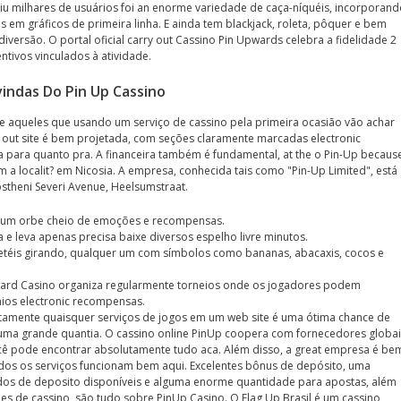
aiu milhares de usuários foi an enorme variedade de caça-níquéis, incorporan
s em gráficos de primeira linha. E ainda tem blackjack, roleta, pôquer e bem
iversão. O portal oficial carry out Cassino Pin Upwards celebra a fidelidade 2
tivos vinculados à atividade.
indas Do Pin Up Cassino
o, e aqueles que usando um serviço de cassino pela primeira ocasião vão achar
y out site é bem projetada, com seções claramente marcadas electronic
ja para quanto pra. A financeira também é fundamental, at the o Pin-Up becaus
 a localit? em Nicosia. A empresa, conhecida tais como "Pin-Up Limited", está
theni Severi Avenue, Heelsumstraat.
 um orbe cheio de emoções e recompensas.
a e leva apenas precisa baixe diversos espelho livre minutos.
retéis girando, qualquer um com símbolos como bananas, abacaxis, cocos e
ward Casino organiza regularmente torneios onde os jogadores podem
ios electronic recompensas.
tamente quaisquer serviços de jogos em um web site é uma ótima chance de
 uma grande quantia. O cassino online PinUp coopera com fornecedores globai
cê pode encontrar absolutamente tudo aca. Além disso, a great empresa é be
 dos os serviços funcionam bem aqui. Excelentes bônus de depósito, uma
os de deposito disponíveis e alguma enorme quantidade para apostas, além
s de cassino, são tudo sobre PinUp Casino. O Flag Up Brasil é um cassino