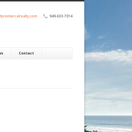
@premiercalrealty.com
949-633-7014
ws
Contact