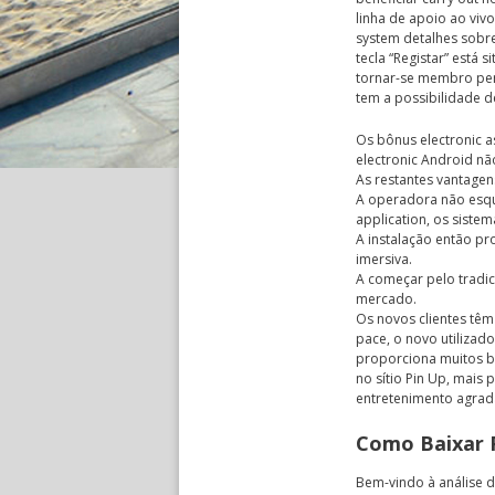
linha de apoio ao vivo
system detalhes sobre
tecla “Registar” está 
tornar-se membro per
tem a possibilidade 
Os bônus electronic a
electronic Android nã
As restantes vantagen
A operadora não esqu
application, os sistem
A instalação então p
imersiva.
A começar pelo tradic
mercado.
Os novos clientes têm
pace, o novo utilizad
proporciona muitos b
no sítio Pin Up, mais 
entretenimento agradá
Como Baixar 
Bem-vindo à análise 