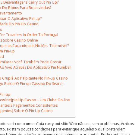
 E Desvantagens Carry Out Pin Up?
ão Do Bónus Para Boas-vindas?
Levantamento
xar O Aplicativo Pin-up?
dade Do Pin Up Casino
s
or Travelers In Order To Portugal
s Sobre Casino Online
quinas Caça-níqueis No Meu Telemóvel?
m Pin-up
ad
imilares Você Também Pode Gostar:
Ao Vivo Através Do Aplicativo Pin Number
 Crupiê Ao Palpitante No Pin-up Casino
o Baixar O Pin-up Cassino Do Search
Pin-up
newline]pin Up Casino – Um Clube On-line
antes E Pagamentos Consistentes
quentes) Sobre O Pin Up Casino
ados asi como uma cópia carry out sítio Web não causam problemas técnicos
anto, existem poucas condições para evitar que aqueles o qual pretendem
 novo bónus de adesão apaguem constantemente as contas. Pode contactar a