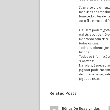
Sugere-se brevemente
máquinas de embabuca
fornecedor. Residente
Austrália e muitos dif
Os users podem gosta
wallets e outros méto
De acordo com since est
todos os dias.
Todas as informações 
fundos.
Todos os informações
“Contatos”.
Na roleta, é preciso a
jogador pode encontra
de frutas e bagas, set
jogos de risco.
Related Posts
Bônus De Boas-vindas