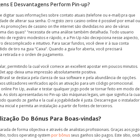
gens E Desvantagens Perform Pin-up?
k e digitar suas informações sobre contato atuais (telefone ou e-mail) pra que
dade de alterar sua senha. O registo zero casino online é possível por email ou
As promoções de cassino on the internet são divididas no ano de várias
 uma das quais" "necessita de uma análise também detalhada. Todo usuario
to de registro modestos e rápido, e a Pin-Up não decepciona nesse aspecto,
o descomplicado e intuitivo. Para sacar fundos, você deve ir à sua conta
ido de tiro na guia “Caixa”. Quando a guia for aberta, você precisará
da retirada e o orden de pagamento.
stalar, permitindo la cual você comece an excellent apostar em poucos minutos.
 Bet app deixa uma impressão absolutamente positiva.
rasil se destaca pela clareza de sua software e pela abundância de opções.
aos utilizadores verificados após an ativação para um código promocional.
o online Pin Up, avaliar e testar qualquer jogo pode se tornar feito em modo de
. As slots apresentadas no Pin-up são máquinas legais, um que significa la cua
do quando ze ganha e la cual a jogabilidade é justa. Descarregue o instalador
ina inicial e permita an instalação a partir de fontes de terceiros.
lização Do Bónus Para Boas-vindas?
arada de forma objectiva e através de analistas profissionais. Graças aos jogo
sítio, todos operating-system
por bônus
seus ganhos são pagos. Este sítio, ond