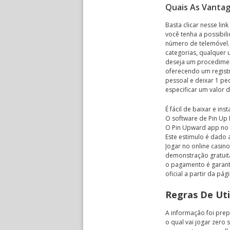
Quais As Vanta
Basta clicar nesse lin
você tenha a possibili
número de telemóvel. 
categorias, qualquer
deseja um procedimen
oferecendo um registr
pessoal e deixar 1 ped
especificar um valor 
É fácil de baixar e in
O software de Pin Up
O Pin Upward app no B
Este estimulo é dado 
Jogar no online casin
demonstração gratuita
o pagamento é garanti
oficial a partir da pág
Regras De Uti
A informação foi prep
o qual vai jogar zero 