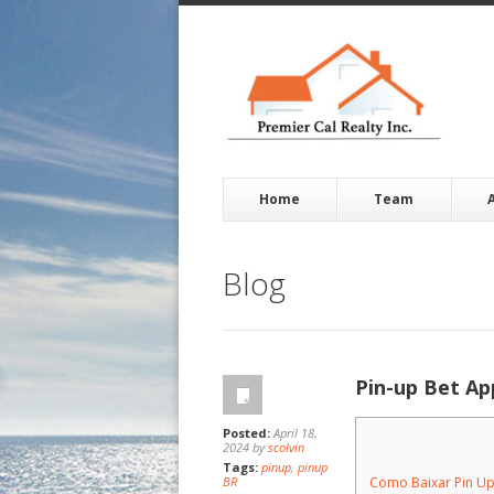
Home
Team
Blog
Pin-up Bet Ap
Posted:
April 18,
2024 by
scolvin
Tags:
pinup
,
pinup
BR
Como Baixar Pin Up