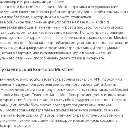
идеопокер и игры с живыми дилерами.
оклонником баскетбола, ставки на Mostbet доставят вам удовольствие.
оддержки клиентов Mostbet работают круглосуточно, чтобы помочь вам 
ли проблемами, с которыми вы можете столкнуться.
ет мобильное приложение для устройств на базе iOS и Android.
лее захватывающий и аутентичный игровой процесс, поскольку игроки
ться с дилером так же, как в наземном казино. Популярные настольные
джек, рулетка, баккара и покер, часто встречаются в живых казино. Mostbet
 платформу онлайн-казино, где геймеры могут играть в слоты, настольные
игры с живыми дилерами. Игроки могут делать ставки и потенциально
, играя в азартные или интеллектуальные игры в онлайн-казино.
сы – это отличный способ начать делать ставки в Интернете.
"букмекерской Конторы Mostbet
вки необходимо воспользоваться рабочим зеркалом, VPN, прокси или
мены IP-адреса пользователя или доменного адреса сайта. Агенты
Mostbet легко доступны в популярных социальных сетях, таких как Mostbe
acebook и Instagram. Телеграм-канал Мостбета рекомендуется использовать
которые хотят быстро связаться со службой поддержки клиентов. Следите
раницами, чтобы быть в курсе последних предложений, включая
23. Mostbet также предлагает несколько вариантов рулетки, таких как
ейская и французская. Эти игры отличаются реалистичной графикой и
нкциями, такими как ставки на ипподром и возможность сохранять
быстрого доступа.