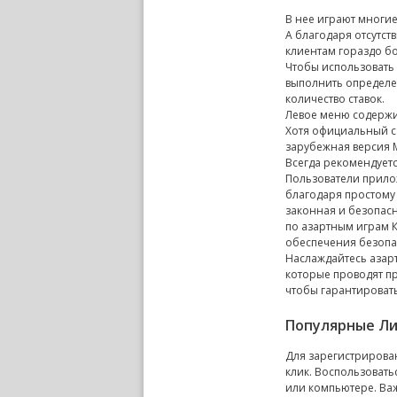
В нее играют многие
А благодаря отсутст
клиентам гораздо бо
Чтобы использовать 
выполнить определе
количество ставок.
Левое меню содержит
Хотя официальный с
зарубежная версия 
Всегда рекомендует
Пользователи прило
благодаря простому 
законная и безопасн
по азартным играм 
обеспечения безопа
Наслаждайтесь азар
которые проводят п
чтобы гарантировать
Популярные Ли
Для зарегистрирован
клик. Воспользовать
или компьютере. Ва