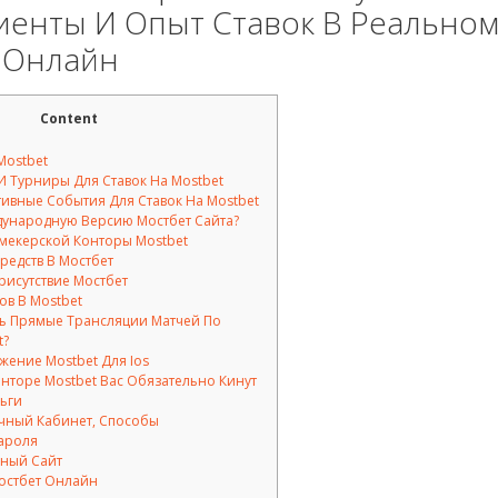
енты И Опыт Ставок В Реально
 Онлайн
Content
Mostbet
И Турниры Для Ставок На Mostbet
ивные События Для Ставок На Mostbet
дународную Версию Мостбет Сайта?
кмекерской Конторы Mostbet
редств В Мостбет
исутствие Мостбет
ов В Mostbet
ть Прямые Трансляции Матчей По
t?
жение Mostbet Для Ios
нторе Mostbet Вас Обязательно Кинут
ньги
ичный Кабинет, Способы
ароля
ный Сайт
Мостбет Онлайн