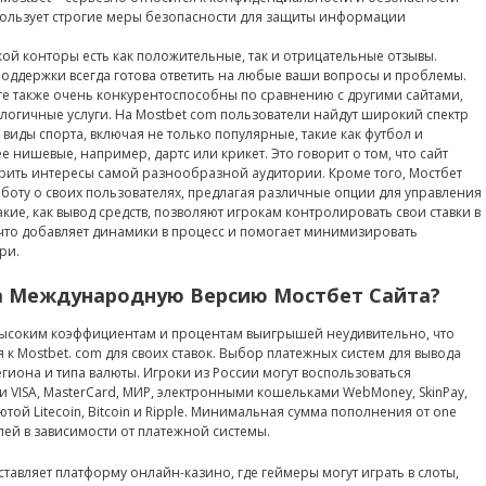
пользует строгие меры безопасности для защиты информации
ой конторы есть как положительные, так и отрицательные отзывы.
поддержки всегда готова ответить на любые ваши вопросы и проблемы.
те также очень конкурентоспособны по сравнению с другими сайтами,
огичные услуги. На Mostbet com пользователи найдут широкий спектр
 виды спорта, включая не только популярные, такие как футбол и
е нишевые, например, дартс или крикет. Это говорит о том, что сайт
орить интересы самой разнообразной аудитории. Кроме того, Мостбет
боту о своих пользователях, предлагая различные опции для управления
акие, как вывод средств, позволяют игрокам контролировать свои ставки в
что добавляет динамики в процесс и помогает минимизировать
ри.
а Международную Версию Мостбет Сайта?
высоким коэффициентам и процентам выигрышей неудивительно, что
к Mostbet. com для своих ставок. Выбор платежных систем для вывода
региона и типа валюты. Игроки из России могут воспользоваться
 VISA, MasterCard, МИР, электронными кошельками WebMoney, SkinPay,
той Litecoin, Bitcoin и Ripple. Минимальная сумма пополнения от one
лей в зависимости от платежной системы.
ставляет платформу онлайн-казино, где геймеры могут играть в слоты,