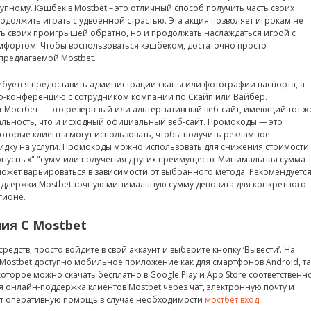
упному. Кэшбек в Mostbet – это отличный способ получить часть своих
одолжить играть с удвоенной страстью. Эта акция позволяет игрокам не
ть своих проигрышей обратно, но и продолжать наслаждаться игрой с
фортом. Чтобы воспользоваться кэшбеком, достаточно просто
 предлагаемой Mostbet.
ебуется предоставить администрации сканы или фотографии паспорта, а
ео-конференцию с сотрудником компании по Скайп или Вайбер.
т Мостбет — это резервный или альтернативный веб-сайт, имеющий тот ж
альность, что и исходный официальный веб-сайт. Промокоды — это
оторые клиенты могут использовать, чтобы получить рекламное
идку на услуги. Промокоды можно использовать для снижения стоимости
бонусных" "сумм или получения других преимуществ. Минимальная сумма
может варьироваться в зависимости от выбранного метода. Рекомендуетс
поддержки Mostbet точную минимальную сумму депозита для конкретного
гионе.
ия С Mostbet
редств, просто войдите в свой аккаунт и выберите кнопку ‘Вывести’. На
Mostbet доступно мобильное приложение как для смартфонов Android, та
 которое можно скачать бесплатно в Google Play и App Store соответственно
 онлайн-поддержка клиентов Mostbet через чат, электронную почту и
ет оперативную помощь в случае необходимости
мостбет вход
.