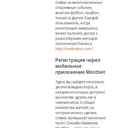
ставки на многочисленные
спортивные события,
включая футбол, гандбол,
теннис и другие. Каждый
пользователь, когда
регистрация завершена,
может получить доступ к
разнообразию методов
пополнения баланса
http://medextour.com/
.
Регистрация через
мобильное
приложение Mostbet
Здесь вы найдете несколько
десятков видов спорта, в
каждом из которых доступно
множество других лиг и
чемпионатов. А общее
количество матчей, на
которые можно сделать
ставки, превышает несколько
тысяч. Онлайн-букмекер