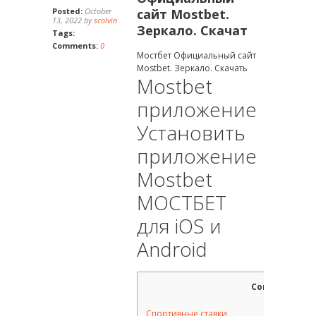
Posted:
October
сайт Mostbet.
13, 2022 by
scolvin
Зеркало. Скачат
Tags:
Comments:
0
Мостбет Официальный сайт
Mostbet. Зеркало. Скачать
Mostbet
приложение
Установить
приложение
Mostbet
МОСТБЕТ
для iOS и
Android
Content
Спортивные ставки