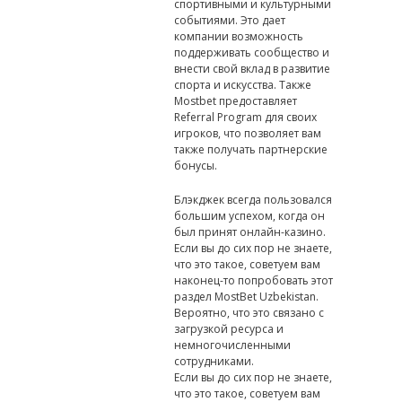
спортивными и культурными
событиями. Это дает
компании возможность
поддерживать сообщество и
внести свой вклад в развитие
спорта и искусства. Также
Mostbet предоставляет
Referral Program для своих
игроков, что позволяет вам
также получать партнерские
бонусы.
Блэкджек всегда пользовался
большим успехом, когда он
был принят онлайн-казино.
Если вы до сих пор не знаете,
что это такое, советуем вам
наконец-то попробовать этот
раздел MostBet Uzbekistan.
Вероятно, что это связано с
загрузкой ресурса и
немногочисленными
сотрудниками.
Если вы до сих пор не знаете,
что это такое, советуем вам