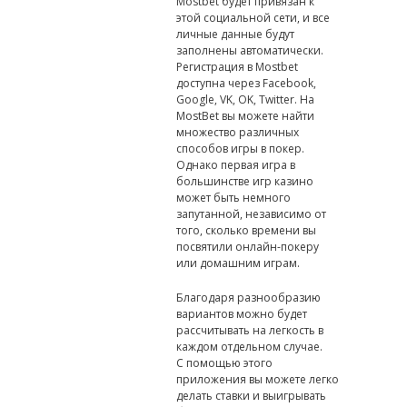
Mostbet будет привязан к
этой социальной сети, и все
личные данные будут
заполнены автоматически.
Регистрация в Mostbet
доступна через Facebook,
Google, VK, OK, Twitter. На
MostBet вы можете найти
множество различных
способов игры в покер.
Однако первая игра в
большинстве игр казино
может быть немного
запутанной, независимо от
того, сколько времени вы
посвятили онлайн-покеру
или домашним играм.
Благодаря разнообразию
вариантов можно будет
рассчитывать на легкость в
каждом отдельном случае.
С помощью этого
приложения вы можете легко
делать ставки и выигрывать