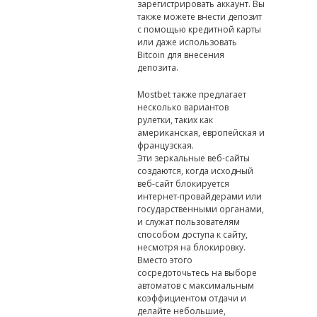
зарегистрировать аккаунт. Вы
также можете внести депозит
с помощью кредитной карты
или даже использовать
Bitcoin для внесения
депозита.
Mostbet также предлагает
несколько вариантов
рулетки, таких как
американская, европейская и
французская.
Эти зеркальные веб-сайты
создаются, когда исходный
веб-сайт блокируется
интернет-провайдерами или
государственными органами,
и служат пользователям
способом доступа к сайту,
несмотря на блокировку.
Вместо этого
сосредоточьтесь на выборе
автоматов с максимальным
коэффициентом отдачи и
делайте небольшие,