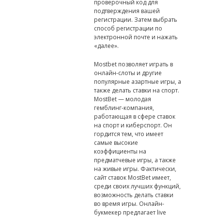
проверочный код для
подтверждения вашей
регистрации. Затем выбрать
способ регистрации по
электронной почте и нажать
«далее».
Mostbet позволяет играть в
онлайн-слоты и другие
популярные азартные игры, а
также делать ставки на спорт.
MostBet — молодая
гемблинг-компания,
работающая в сфере ставок
на спорт и киберспорт. Он
гордится тем, что имеет
самые высокие
коэффициенты на
предматчевые игры, а также
на живые игры. Фактически,
сайт ставок MostBet имеет,
среди своих лучших функций,
возможность делать ставки
во время игры. Онлайн-
букмекер предлагает live