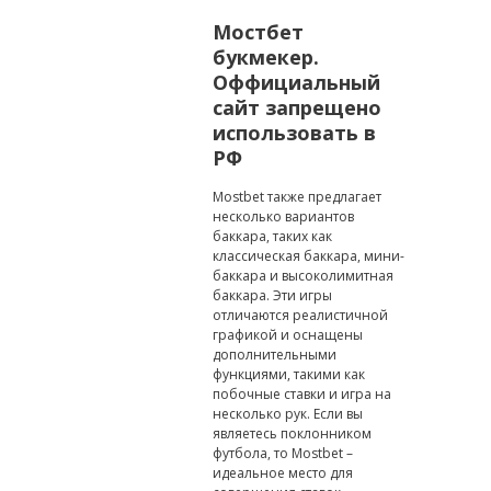
Мостбет
букмекер.
Оффициальный
сайт запрещено
использовать в
РФ
Mostbet также предлагает
несколько вариантов
баккара, таких как
классическая баккара, мини-
баккара и высоколимитная
баккара. Эти игры
отличаются реалистичной
графикой и оснащены
дополнительными
функциями, такими как
побочные ставки и игра на
несколько рук. Если вы
являетесь поклонником
футбола, то Mostbet –
идеальное место для