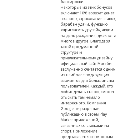
блокировки.
Некоторые из этих бонусов
включают 10% возврат денег
в казино, страхование ставок,
барабан удачи, функцию
«пригласить друзей», акции
на день рождения, джекпот и
многое другое. Благодаря
такой продуманной
структуре и
привлекательному дизайну
официальный сайт Мостбет
заслуженно считается одним
из наиболее подходящих
вариантов для большинства
пользователей. Каждый, кто
любит делать ставки, сможет
отыскать там немало
интересного. Компания
Google не разрешает
публикацию в своем Play
Market приложений,
связанных со ставками на
спорт. Приложение
представляется возможным