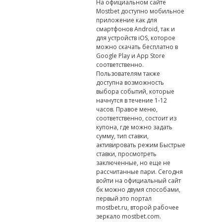
На официальном сайте
Mostbet доступно мобильное
приложение как для
смартфонов Android, так и
для устройств iOS, которое
можно скачать бесплатно в
Google Play и App Store
соответственно.
Пользователям также
доступна возможность
выбора событий, которые
начнутся в течение 1-12
часов. Правое меню,
соответственно, состоит из
купона, где можно задать
сумму, тип ставки,
активировать режим Быстрые
ставки, просмотреть
заключенные, но еще не
рассчитанные пари. Сегодня
войти на официальный сайт
бк можно двумя способами,
первый это портал
mostbet.ru, второй рабочее
зеркало mostbet.com.