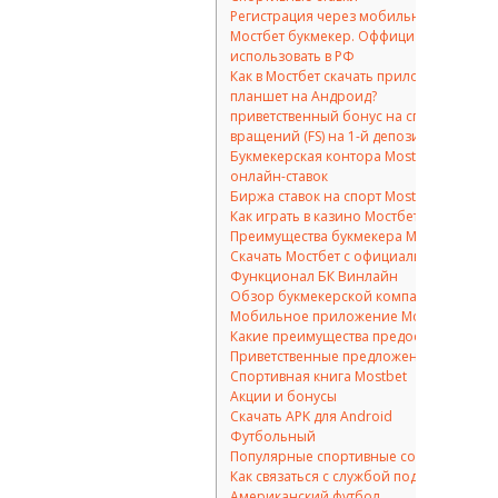
Регистрация через мобильное приложе
Мостбет букмекер. Оффициальный сай
использовать в РФ
Как в Мостбет скачать приложение на 
планшет на Андроид?
приветственный бонус на спорт + 50 бе
вращений (FS) на 1-й депозит
Букмекерская контора Mostbet: ваш луч
онлайн-ставок
Биржа ставок на спорт Mostbet
Как играть в казино Мостбет?
Преимущества букмекера Мостбет
Скачать Мостбет с официального сайта
Функционал БК Винлайн
Обзор букмекерской компании Mostbet
Мобильное приложение Мостбет
Какие преимущества предоставляет Mos
Приветственные предложения для игро
Спортивная книга Mostbet
Акции и бонусы
Скачать APK для Android
Футбольный
Популярные спортивные события для ст
Как связаться с службой поддержки Mos
Американский футбол