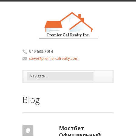
949-633-7014
steve@premiercalrealty.com
Blog
Мостбет
Официальный