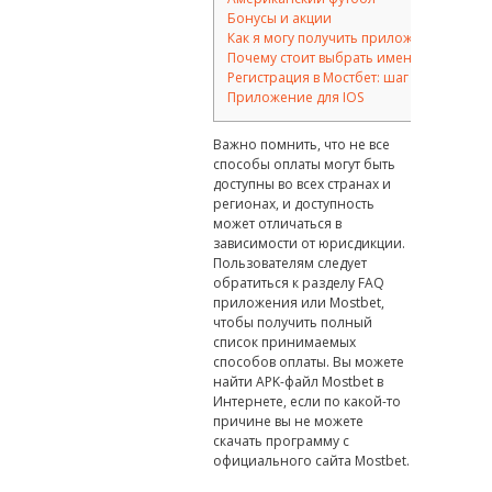
Бонусы и акции
Как я могу получить приложение Mostbe
Почему стоит выбрать именно Mostbet?
Регистрация в Мостбет: шаг за шагом
Приложение для IOS
Важно помнить, что не все
способы оплаты могут быть
доступны во всех странах и
регионах, и доступность
может отличаться в
зависимости от юрисдикции.
Пользователям следует
обратиться к разделу FAQ
приложения или Mostbet,
чтобы получить полный
список принимаемых
способов оплаты. Вы можете
найти APK-файл Mostbet в
Интернете, если по какой-то
причине вы не можете
скачать программу с
официального сайта Mostbet.