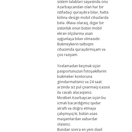
sistem tələbləri sayəsində onu
Azərbaycandan olan hər bir
istifadəçi quraşdıra bilər, hətta
köhnə design mobil cihazlarda
belə. Əlavə olaraq, digər bir
üstünlük onun bütün mobil
ekran ölçülərinə asan
uyğunlaşa bilən olmasıdır.
Bukmeykerin tətbiqini
cihazımda quraşdırmışam və
çox razıyam.
Yoxlamadan keçmək üçün
pasportunuzun fotoşəkillərini
bukmeker kontoruna
göndərməlisiniz və 24 saat
ərzində siz pul çıxarmaq icazəsi
ilə cavab alacaqsınız.
Mostbet Azərbaycan üçün bu
icmalı bacardığımız qədər
ətraflı və doğru etməyə
çalışmışıq ki, bütün əsas
məqamlardan xəbərdar
olasınız.
Bundan sonra en yeni daxil