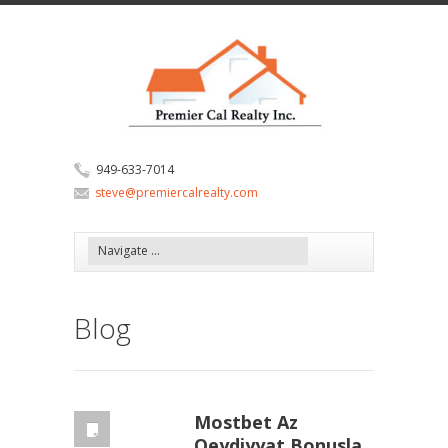
949-633-7014
steve@premiercalrealty.com
Blog
Mostbet Az
Qeydiyyat Bonusla