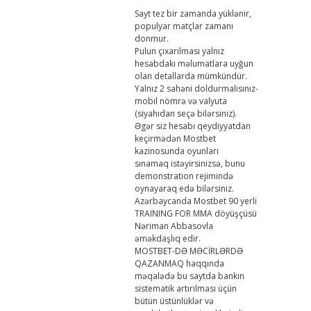
Sayt tez bir zamanda yüklənir,
populyar matçlar zamanı
donmur.
Pulun çıxarılması yalnız
hesabdakı məlumatlara uyğun
olan detallarda mümkündür.
Yalnız 2 sahəni doldurmalısınız-
mobil nömrə və valyuta
(siyahıdan seçə bilərsiniz).
Əgər siz hesabı qeydiyyatdan
keçirmədən Mostbet
kazinosunda oyunları
sınamaq istəyirsinizsə, bunu
demonstration rejimində
oynayaraq edə bilərsiniz.
Azərbaycanda Mostbet 90 yerli
TRAINING FOR MMA döyüşçüsü
Nəriman Abbasovla
əməkdaşlıq edir.
MOSTBET-DƏ MƏCİRLƏRDƏ
QAZANMAQ haqqında
məqalədə bu saytda bankın
sistematik artırılması üçün
bütün üstünlüklər və