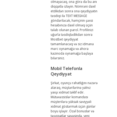
olmayacaq, ona görə də bu anı
diqqətlə izləyin. Nömrəni daxil
etdikdən sonra ona qeydiyyatın
təsdiqi ilə TEXT MESSAGE
göndəriləcək, həmçinin şəxsi
hesabınıza daxil olmaq üçün
tələb olunan parol. Profilinizi
uğurla təsdiqlədikdən sonra
Mostbet qeydiyyat
tamamlanacaq və siz idmana
mərc oynamağa və ahora
kazinoda oynamağa başlaya
bilərsiniz.
Mobil Telefonla
Qeydiyyat
Şirkət, oyunçu rahatlığını nəzərə
alaraq, müştərilərinə yalnız
yaxşı xidmət təklif edir.
Mütəxəssislər komandası
müşterilərə yüksək səviyyəli
xidmət göstərmək üçün günlər
boyu işləyir. Özəl bonuslar və
təşviqatlar sayəsində, yeni