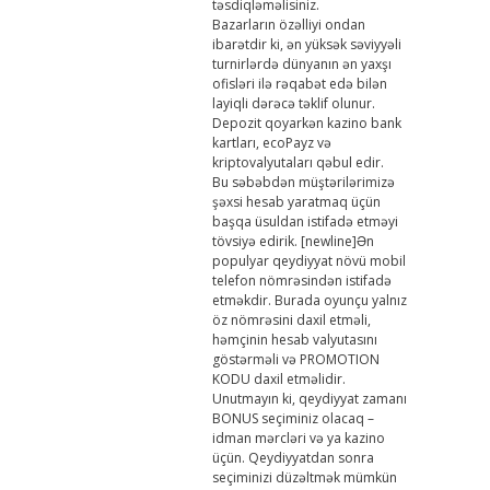
təsdiqləməlisiniz.
Bazarların özəlliyi ondan
ibarətdir ki, ən yüksək səviyyəli
turnirlərdə dünyanın ən yaxşı
ofisləri ilə rəqabət edə bilən
layiqli dərəcə təklif olunur.
Depozit qoyarkən kazino bank
kartları, ecoPayz və
kriptovalyutaları qəbul edir.
Bu səbəbdən müştərilərimizə
şəxsi hesab yaratmaq üçün
başqa üsuldan istifadə etməyi
tövsiyə edirik. [newline]Ən
populyar qeydiyyat növü mobil
telefon nömrəsindən istifadə
etməkdir. Burada oyunçu yalnız
öz nömrəsini daxil etməli,
həmçinin hesab valyutasını
göstərməli və PROMOTION
KODU daxil etməlidir.
Unutmayın ki, qeydiyyat zamanı
BONUS seçiminiz olacaq –
idman mərcləri və ya kazino
üçün. Qeydiyyatdan sonra
seçiminizi düzəltmək mümkün