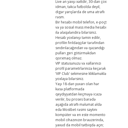
Live ən yaxşı xəttdir, 30-dan çox
idman, təkcə futbolda deyil,
digər yarışlarda de uma ətraflı
rəsm.
Bir hesabı mobil telefon, e-poçt
və ya sosial mass media hesabı
ilə əlaqələndirə bilərsiniz.
Hesab yoxlanışı təmin edilir,
profilin fırıldaqçılar tərəfindən
sındırılacağından və qazandığı
pulları geri götürməkdən
qorxmaq olmaz.
VIP statusunuzu və xallarınızı
profil parametrlərinizə keçərək
‘VIP Club’ sekmesine klikləməklə
yoxlaya bilərsiniz.
Yaşı 18-dən yuxarı olan hər
kəsə platformada
qeydiyyatdan keçməyə icazə
verilir, bu proses barədə
aşağıda ətraflı məlumat əldə
edə Mostbet rəsmi saytını
kompüter və en este momento
mobil cihazınızın brauzerində,
yaxud da mobil tətbiqdə açın;