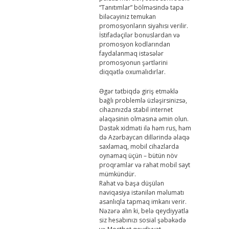
“Tanıtımlar” bölməsində tapa
biləcəyiniz temukan
promosyonların siyahısı verilir.
İstifadəçilər bonuslardan və
promosyon kodlarından
faydalanmaq istəsələr
promosyonun şərtlərini
diqqətlə oxumalıdırlar.
Əgər tətbiqdə giriş etməklə
bağlı problemlə üzləşirsinizsə,
cihazınızda stabil internet
əlaqəsinin olmasına əmin olun.
Dəstək xidməti ilə həm rus, həm
də Azərbaycan dillərində əlaqə
saxlamaq, mobil cihazlarda
oynamaq üçün – bütün növ
proqramlar və rahat mobil sayt
mümkündür.
Rahat və başa düşülən
naviqasiya istənilən məlumatı
asanlıqla tapmaq imkanı verir.
Nəzərə alın ki, belə qeydiyyatla
siz hesabınızı sosial şəbəkədə