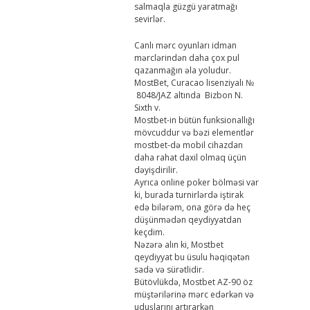
salmaqla güzgü yaratmağı
sevirlər.
Canlı mərc oyunları idman
mərclərindən daha çox pul
qazanmağın əla yoludur.
MostBet, Curacao lisenziyalı №
8048/JAZ altında Bizbon N.
Sixth v.
Mostbet-in bütün funksionallığı
mövcuddur və bəzi elementlər
mostbet-də mobil cihazdan
daha rahat daxil olmaq üçün
dəyişdirilir.
Ayrıca online poker bölməsi var
ki, burada turnirlərdə iştirak
edə bilərəm, ona görə də heç
düşünmədən qeydiyyatdan
keçdim.
Nəzərə alın ki, Mostbet
qeydiyyat bu üsulu həqiqətən
sadə və sürətlidir.
Bütövlükdə, Mostbet AZ-90 öz
müştərilərinə mərc edərkən və
uduşlarını artırarkən