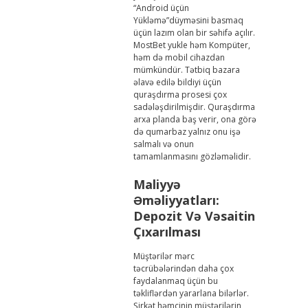
“Android üçün
Yükləmə”düyməsini basmaq
üçün lazım olan bir səhifə açılır.
MostBet yukle həm Kompüter,
həm də mobil cihazdan
mümkündür. Tətbiq bazara
əlavə edilə bildiyi üçün
quraşdırma prosesi çox
sadələşdirilmişdir. Quraşdırma
arxa planda baş verir, ona görə
də qumarbaz yalnız onu işə
salmalı və onun
tamamlanmasını gözləməlidir.
Maliyyə
Əməliyyatları:
Depozit Və Vəsaitin
Çıxarılması
Müştərilər mərc
təcrübələrindən daha çox
faydalanmaq üçün bu
təkliflərdən yararlana bilərlər.
Şirkət həmçinin müştərilərin