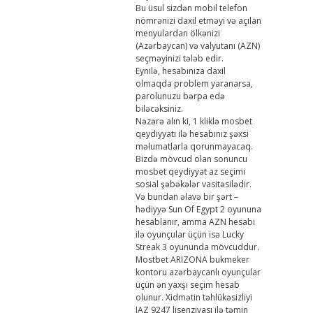
Bu üsul sizdən mobil telefon
nömrənizi daxil etməyi və açılan
menyulardan ölkənizi
(Azərbaycan) və valyutanı (AZN)
seçməyinizi tələb edir.
Eynilə, hesabınıza daxil
olmaqda problem yaranarsa,
parolunuzu bərpa edə
biləcəksiniz.
Nəzərə alın ki, 1 kliklə mosbet
qeydiyyatı ilə hesabınız şəxsi
məlumatlarla qorunmayacaq.
Bizdə mövcud olan sonuncu
mosbet qeydiyyat az seçimi
sosial şəbəkələr vasitəsilədir.
Və bundan əlavə bir şərt –
hədiyyə Sun Of Egypt 2 oyununa
hesablanır, amma AZN hesabı
ilə oyunçular üçün isə Lucky
Streak 3 oyununda mövcuddur.
Mostbet ARIZONA bukmeker
kontoru azərbaycanlı oyunçular
üçün ən yaxşı seçim hesab
olunur. Xidmətin təhlükəsizliyi
JAZ 9247 lisenziyası ilə təmin