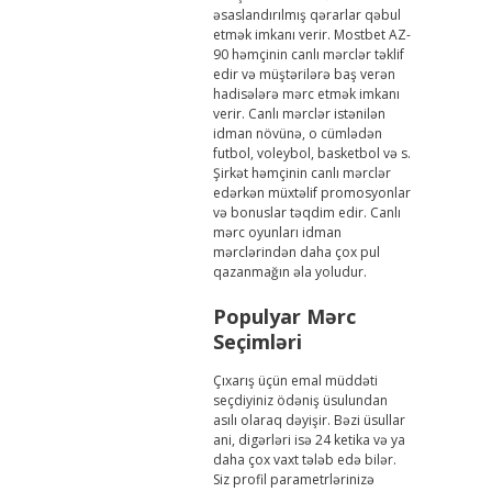
əsaslandırılmış qərarlar qəbul
etmək imkanı verir. Mostbet AZ-
90 həmçinin canlı mərclər təklif
edir və müştərilərə baş verən
hadisələrə mərc etmək imkanı
verir. Canlı mərclər istənilən
idman növünə, o cümlədən
futbol, voleybol, basketbol və s.
Şirkət həmçinin canlı mərclər
edərkən müxtəlif promosyonlar
və bonuslar təqdim edir. Canlı
mərc oyunları idman
mərclərindən daha çox pul
qazanmağın əla yoludur.
Populyar Mərc
Seçimləri
Çıxarış üçün emal müddəti
seçdiyiniz ödəniş üsulundan
asılı olaraq dəyişir. Bəzi üsullar
ani, digərləri isə 24 ketika və ya
daha çox vaxt tələb edə bilər.
Siz profil parametrlərinizə