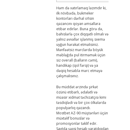
Həm də xatırlamaq lazımdır ki,
ilk növbədə, bukmeker
kontorları dərhal ofisin
qazancını qoyan əmsallara
etibar edirlər. Buna görə də,
bahislərlə çox diqqətli olmalı və
yalnız əvvəllər işlənmiş sxemə
uyğun hərəkət etməlisiniz.
Mənfəətsiz mərclərdə böyük
məbləğdə pul itirməmək üçün
siz overall (balların cəmi),
handikap (qol fərqi) və ya
dəqiq hesabla mərc etməyə
çalışmalısınız.
Bu müddət ərzində şirkət
özünü etibarlı, ədalətli və
müasir xidmət təchizatçısı kimi
təsdiqlədi və bir çox ölkələrdə
populyarlıq qazandı.
Mostbet AZ-90 müştəriləri üçün
müxtəlif bonuslar və
promosyonlar təklif edir.
Saytda şəxsi hesab yaratdıqdan