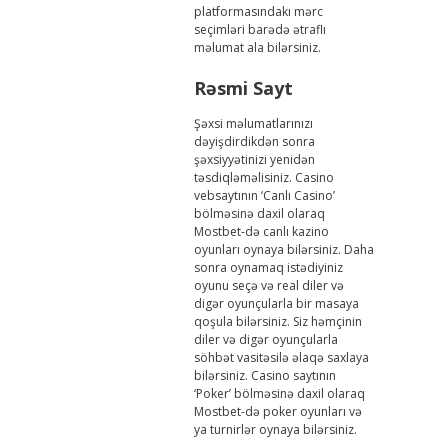
platformasındakı mərc
seçimləri barədə ətraflı
məlumat ala bilərsiniz.
Rəsmi Sayt
Şəxsi məlumatlarınızı
dəyişdirdikdən sonra
şəxsiyyətinizi yenidən
təsdiqləməlisiniz. Casino
vebsaytının ‘Canlı Casino’
bölməsinə daxil olaraq
Mostbet-də canlı kazino
oyunları oynaya bilərsiniz. Daha
sonra oynamaq istədiyiniz
oyunu seçə və real diler və
digər oyunçularla bir masaya
qoşula bilərsiniz. Siz həmçinin
diler və digər oyunçularla
söhbət vasitəsilə əlaqə saxlaya
bilərsiniz. Casino saytının
‘Poker’ bölməsinə daxil olaraq
Mostbet-də poker oyunları və
ya turnirlər oynaya bilərsiniz.