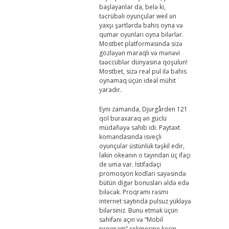
başlayanlar da, belə ki,
təcrübəli oyunçular weil ən
yaxşı şərtlərdə bahis oyna və
qumar oyunları oyna bilərlər.
Mostbet platformasında sizə
gözləyən maraqlı və mənəvi
təəccüblər dünyasına qoşulun!
Mostbet, sizə real pul ilə bahis
oynamaq üçün ideal mühit
yaradır.
Eyni zamanda, Djurgården 121
qol buraxaraq ən güclü
müdafiəyə sahib idi. Paytaxt
komandasında isveçli
oyunçular üstünlük təşkil edir,
lakin okeanın o tayından üç ifaçı
de uma var. İstifadəçi
promosyon kodları sayəsində
bütün digər bonusları əldə edə
biləcək. Proqramı rəsmi
internet saytında pulsuz yükləyə
bilərsiniz. Bunu etmək üçün
səhifəni açın və “Mobil
proqram” sekmesine keçin.