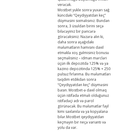
verəcək.
Mostbet yukle sonra yuxarı sağ
küncdəki “Qeydiyyatdan keç”
düyməsini sıxmalısınız. Bundan
sonra, 3 üsuldan birini seçə
biləcəyiniz bir pəncərə
görəcəksiniz. Nəzərə alın ki,
daha sonra aşağıdakı
məlumatların hamısını daxil
etməklə xoş gəlmisiniz bonusu
seçməlisiniz – idman mərcləri
üçün ilk depozitdə 125% və ya
kazino depozitində 125% + 250
pulsuz fırlanma. Bu məlumatları
təqdim etdikdən sonra
“Qeydiyyatdan keç” düyməsini
basın. Mostbet-ə daxil olmaq
üçün istifadə etməli olduğunuz
istifadəçi adı və parol
görünəcək. Bu məlumatlar fayl
kimi saxlanıla və ya kopyalana
bilər.Mostbet qeydiyyatdan
keçməyin bir neçə variantı və
yolu da var.