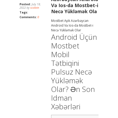
Posted:
July 18,
Və Ios-da Mostbet-i
2022 by
scolvin
Necə Yükləmək Ola
Tags:
Comments:
0
Mostbet Apk Azərbaycan
Android Və Ios-da Mostbet-i
Necə Yükləmək Olar
Android Üçün
Mostbet
Mobil
Tətbiqini
Pulsuz Necə
Yükləmək
Olar? Ən Son
Idman
Xəbərləri