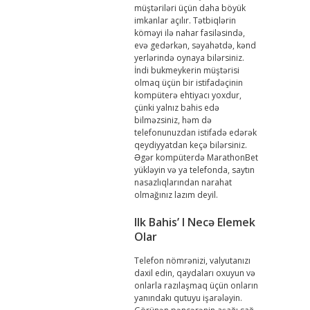
müştəriləri üçün daha böyük
imkanlar açılır. Tətbiqlərin
köməyi ilə nahar fasiləsində,
evə gedərkən, səyahətdə, kənd
yerlərində oynaya bilərsiniz.
İndi bukmeykerin müştərisi
olmaq üçün bir istifadəçinin
kompüterə ehtiyacı yoxdur,
çünki yalnız bahis edə
bilməzsiniz, həm də
telefonunuzdan istifadə edərək
qeydiyyatdan keçə bilərsiniz.
Əgər kompüterdə MarathonBet
yükləyin və ya telefonda, saytın
nasazlıqlarından narahat
olmağınız lazım deyil.
Ilk Bahis’ I Necə Elemek
Olar
Telefon nömrənizi, valyutanızı
daxil edin, qaydaları oxuyun və
onlarla razılaşmaq üçün onların
yanındakı qutuyu işarələyin.