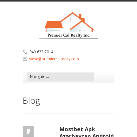
949-633-7014
steve@premiercalrealty.com
Blog
Mostbet Apk
Azərbaycan Android