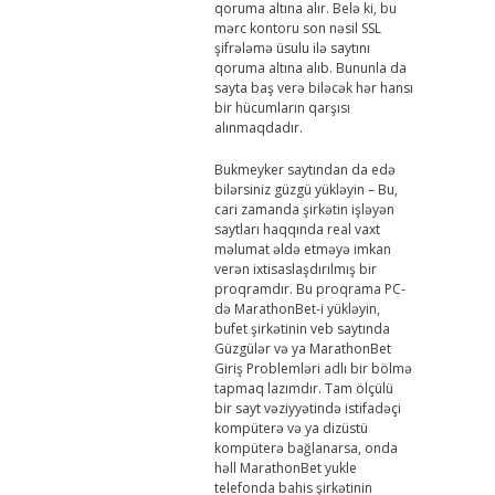
qoruma altına alır. Belə ki, bu
mərc kontoru son nəsil SSL
şifrələmə üsulu ilə saytını
qoruma altına alıb. Bununla da
sayta baş verə biləcək hər hansı
bir hücumların qarşısı
alınmaqdadır.
Bukmeyker saytından da edə
bilərsiniz güzgü yükləyin – Bu,
cari zamanda şirkətin işləyən
saytları haqqında real vaxt
məlumat əldə etməyə imkan
verən ixtisaslaşdırılmış bir
proqramdır. Bu proqrama PC-
də MarathonBet-i yükləyin,
bufet şirkətinin veb saytında
Güzgülər və ya MarathonBet
Giriş Problemləri adlı bir bölmə
tapmaq lazımdır. Tam ölçülü
bir sayt vəziyyətində istifadəçi
kompüterə və ya dizüstü
kompüterə bağlanarsa, onda
həll MarathonBet yukle
telefonda bahis şirkətinin