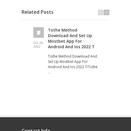
Related Posts
Tothe Method
Download And Set Up
Mostbet App For
Oct 26,
Aug 29
Android And Ios 2022 T
2022
2022
Tothe Method Download And
Set Up Mostbet App For
Android And Ios 2022 TiTothe
…
Contact Info