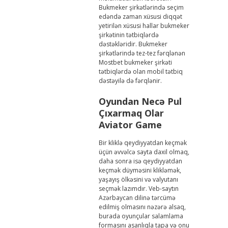
Bukmeker şirkətlərində seçim
edəndə zaman xüsusi diqqət
yetirilən xüsusi hallar bukmeker
şirkətinin tətbiqlərdə
dəstəkləridir. Bukmeker
şirkətlərində tez-tez fərqlənən
Mostbet bukmeker şirkəti
tətbiqlərdə olan mobil tətbiq
dəstəyilə də fərqlənir.
Oyundan Necə Pul
Çıxarmaq Olar
Aviator Game
Bir kliklə qeydiyyatdan keçmək
üçün əvvəlcə sayta daxil olmaq,
daha sonra isə qeydiyyatdan
keçmək düyməsini klikləmək,
yaşayış ölkəsini və valyutanı
seçmək lazımdır. Veb-saytın
Azərbaycan dilinə tərcümə
edilmiş olmasını nəzərə alsaq,
burada oyunçular salamlama
formasını asanlıqla tapa və onu