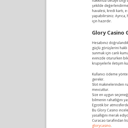
hakkında detaylı bilgi 
şekilde değerlendirme
havalesi, kredi kartı, 
yapabilirsiniz. Ayrıca
için hazırdır.
Glory Casino G
Hesabınız doğrulandıkt
güçlü görüşlerini hakl
sunmak için canlı kum
evinizde otururken bil
krupiyelerle iletişim k
Kullanıcı ödeme yönte
gerekir.
Slot makinelerinden ru
mevcuttur.
Size en uygun seçeneği
bilmenin rahatlığını ya
Egzotik bir atmosferde
Bu Glory Casino incel
yasallığını merak ediy
Curacao tarafından lis
glorycasino
.