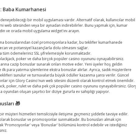
: Baba Kumarhanesi
deneyebileceği bir mobil uygulaması vardır. Alternatif olarak, kullanıcılar mobil
i web sitesinden veya bir aynadan indirebilirler. Bunu yapmak için, kumar
idin ve orada mobil uygulama widget'ını arayın.
ama bonuslarından özel promosyonlara kadar, bu teklifler kumarhanede
can ve potansiyel kazançlarla dolu olmasını sağlar.
da tüm ödemeleriniz SSL şifrelemesiyle korunmaktadır.
, blackjack, poker ve daha birçok popüler casino oyununu oynayabilirsiniz.
ılarına cazip bonuslar sunarak onları motive eder. Yeni üyeler hoş geldin
 ilk para yatırma işlemlerine ekstra bonuslar alırlar. Ayrıca, sadık müşterilere
eklifleri sunulur ve turnuvalarda büyük ödüller kazanma şansı verilir. Güncel
lar için Glory Casino'nun web sitesini düzenli olarak kontrol etmek önemlidir.
jack, poker, rulet ve daha pek çok popüler casino oyununu oynayabilirsiniz. Glor
a oyundan oluşan şaşırtıcı bir diziye gururla ev sahipliği yapıyor.
usları 🎁
r müşteri hizmetleri temsilcisiyle iletişime geçmeniz şiddetle tavsiye edilir.
 olarak bonuslar ve promosyonlar sunmaktadır. Bu bonusları almak için
ak 'Promosyonlar' veya 'Bonuslar' bölümünü kontrol edebilir ve istediğiniz
iniz.