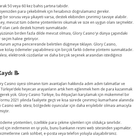
arak 50 veya 60 kez bahis şartına tabidir.
kiyenizden para çekebilmek için hesabınızı doğrulamanız gerekir.
 bir sorusu veya şikayeti varsa, destek ekibinden çevrimiçi tavsiye alabilir.
 şey, mevcut tüm ödeme yöntemlerini okumak ve size en uygun olanı seçmektir.
if olan canlı destek hizmeti sunmaktadır.
rayüzünün birden fazla dilde mevcut olması, Glory Casino'yi dünya çapındaki
r seçim haline getiriyor.
 oturum açma penceresinde belirtilen düğmeye tıklayın. Glory Casino,
li ve kolay ödemeler yapabilmesi için birçok farklı ödeme yöntemi sunmaktadır.
alesi, elektronik cüzdanlar ve daha birçok seçenek arasından istediğinizi
Kaydı 📝
lory Casino üyesi olmanın tüm avantajları hakkında adım adım talimatlar ve
ız. Türkiye’deki heyecan arayanların artık hem eğlenmek hem de para kazanmak
a gerek yok. Glory Casino Türkiye, bu ihtiyaçları karşılamak için mükemmel bir
ormu 2021 yılında faaliyete geçti ve kısa sürede çevrimiçi kumarhane alanında
ry Casino web sitesi, bölgedeki oyuncular için daha erişilebilir olması amacıyla
miştir.
deme yöntemleri, özellikle para çekme işlemleri için oldukça sınırlıdır.
d için indirmenin en iyi yolu, bunu bankanın resmi web sitesinden yapmaktır.
izmetlerine canlı sohbet, e-posta veya telefon yoluyla ulaşabilirsiniz.