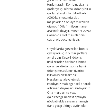
görüntü birləşməsini
toplamaqdır. Kombinasiya nə
qədər yaxşı olarsa, ödəniş bir o
qədər yüksək olar. Mostbet-
AZ90 kazinosunda slot
maşınlarında onlayn mərclərin
qiyməti 10 ilə 1 milyon manat
arasında dəyişir. Mostbet-AZ90
Casino-da slot maşınlarının
çeşidi olduqca genişdir.
Qaydalarda göstərilən bonus
çəkilişləri üçün bütün şərtlərə
əməl edin. Keçərli ödəniş
üsullarından hər hansı birinə
qərar verdikdən sonra həmin
ödəniş metodunun üzərinə
klikləməyiniz lazımdır.
Hesabınıza əlavə etmək
istədiyiniz məbləği daxil edərək
artırmaq düyməsini klikləyiriniz.
Ona mərcləri nə vaxt
qaldıracağı, nə vaxt qatlayıb
növbəti əldə şansını sınamağın
daha yaxşı olduğu aydın olur.