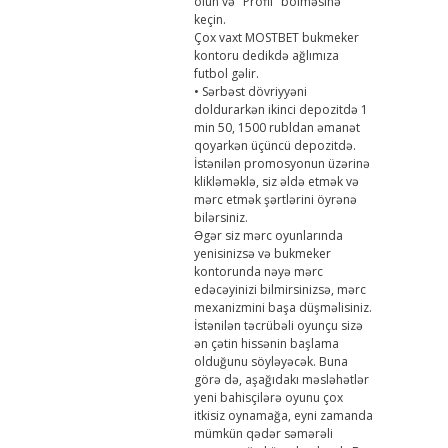
olun və "Profil" bölməsinə
keçin.
Çox vaxt MOSTBET bukmeker
kontoru dedikdə ağlımıza
futbol gəlir.
• Sərbəst dövriyyəni
doldurarkən ikinci depozitdə 1
min 50, 1500 rubldan əmanət
qoyarkən üçüncü depozitdə.
İstənilən promosyonun üzərinə
klikləməklə, siz əldə etmək və
mərc etmək şərtlərini öyrənə
bilərsiniz.
Əgər siz mərc oyunlarında
yenisinizsə və bukmeker
kontorunda nəyə mərc
edəcəyinizi bilmirsinizsə, mərc
mexanizmini başa düşməlisiniz.
İstənilən təcrübəli oyunçu sizə
ən çətin hissənin başlama
olduğunu söyləyəcək. Buna
görə də, aşağıdakı məsləhətlər
yeni bahisçilərə oyunu çox
itkisiz oynamağa, eyni zamanda
mümkün qədər səmərəli