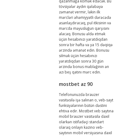
qazanmağa kömək edəcək. Bu
tövsiyələr aydın qələbəyə
zəmanət vermir, lakin ilk
mərcləri əhəmiyyətli dərəcədə
asanlaşdıracaq, pul itkisinin və
mərcdə məyusluğun qarşısını
alacaq. Bonusu əldə etmək
üçün hesabınızı yaratdıqdan
sonra bir həftə və ya 15 dəqiqə
ərzində əmanət edin. Bonusu
silmək üçün hesabınızı
yaratdıqdan sonra 30 gün
ərzində bonus məbləğinin ən
azı beş qatını mərc edin.
mostbet az 90
Telefonunuzda brauzer
vasitəsilə işə salınan o, veb-sayt
funksiyalarının bütün dəstini
ehtiva edir. Mostbet veb saytına
mobil brauzer vasitəsilə daxil
olarkən istifadəçi standart
olaraq onlayn kazino veb-
saytının mobil versiyasına daxil