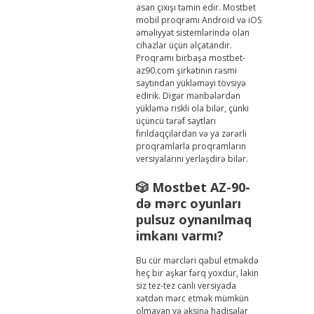
asan çıxışı təmin edir. Mostbet
mobil proqramı Android və iOS
əməliyyat sistemlərində olan
cihazlar üçün əlçatandır.
Proqramı birbaşa mostbet-
az90.com şirkətinin rəsmi
saytından yükləməyi tövsiyə
edirik. Digər mənbələrdən
yükləmə riskli ola bilər, çünki
üçüncü tərəf saytları
fırıldaqçılardan və ya zərərli
proqramlarla proqramların
versiyalarını yerləşdirə bilər.
🎲 Mostbet AZ-90-
də mərc oyunları
pulsuz oynanılmaq
imkanı varmı?
Bu cür mərcləri qəbul etməkdə
heç bir aşkar fərq yoxdur, lakin
siz tez-tez canlı versiyada
xətdən mərc etmək mümkün
olmayan və əksinə hadisələr