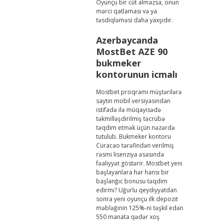
Oyunçu bir cüt almazsa, onun
mərci qatlaması və ya
təsdiqləməsi daha yaxşıdır.
Azerbaycanda
MostBet AZE 90
bukmeker
kontorunun icmalı
Mostbet proqramı müştərilərə
saytın mobil versiyasından
istifadə ilə müqayisədə
təkmilləşdirilmiş təcrübə
təqdim etmək üçün nəzərdə
tutulub. Bukmeker kontoru
Curacao tərəfindən verilmiş
rəsmi lisenziya əsasında
fəaliyyət göstərir. Mostbet yeni
başlayanlara hər hansı bir
başlanğıc bonusu təqdim
edirmi? Uğurlu qeydiyyatdan
sonra yeni oyunçu ilk depozit
məbləğinin 125%-ni təşkil edən
550 manata qədər xoş