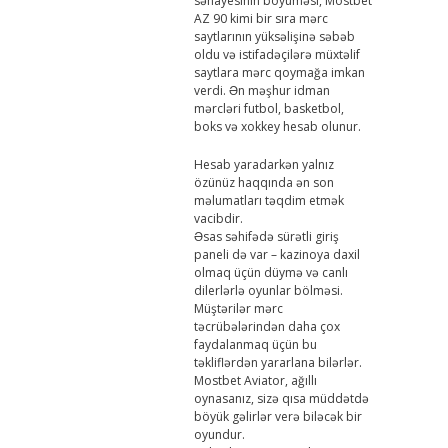
sənayesinin böyüməsi, Mostbet
AZ 90 kimi bir sıra mərc
saytlarının yüksəlişinə səbəb
oldu və istifadəçilərə müxtəlif
saytlara mərc qoymağa imkan
verdi. Ən məşhur idman
mərcləri futbol, basketbol,
boks və xokkey hesab olunur.
Hesab yaradarkən yalnız
özünüz haqqında ən son
məlumatları təqdim etmək
vacibdir.
Əsas səhifədə sürətli giriş
paneli də var – kazinoya daxil
olmaq üçün düymə və canlı
dilerlərlə oyunlar bölməsi.
Müştərilər mərc
təcrübələrindən daha çox
faydalanmaq üçün bu
təkliflərdən yararlana bilərlər.
Mostbet Aviator, ağıllı
oynasanız, sizə qısa müddətdə
böyük gəlirlər verə biləcək bir
oyundur.