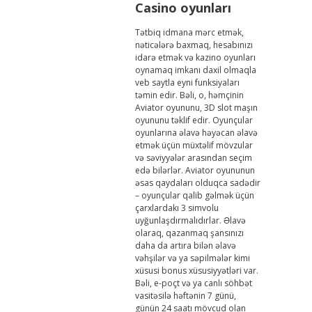
Casino oyunları
Tətbiq idmana mərc etmək,
nəticələrə baxmaq, hesabınızı
idarə etmək və kazino oyunları
oynamaq imkanı daxil olmaqla
veb saytla eyni funksiyaları
təmin edir. Bəli, o, həmçinin
Aviator oyununu, 3D slot maşın
oyununu təklif edir. Oyunçular
oyunlarına əlavə həyəcan əlavə
etmək üçün müxtəlif mövzular
və səviyyələr arasından seçim
edə bilərlər. Aviator oyununun
əsas qaydaları olduqca sadədir
– oyunçular qalib gəlmək üçün
çarxlardakı 3 simvolu
uyğunlaşdırmalıdırlar. Əlavə
olaraq, qazanmaq şansınızı
daha da artıra bilən əlavə
vəhşilər və ya səpilmələr kimi
xüsusi bonus xüsusiyyətləri var.
Bəli, e-poçt və ya canlı söhbət
vasitəsilə həftənin 7 günü,
günün 24 saatı mövcud olan