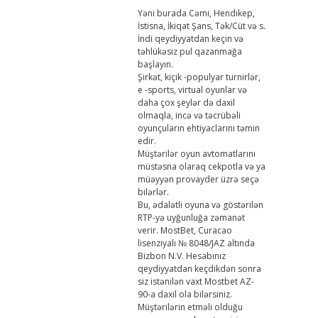
Yəni burada Cəmi, Hendikep,
İstisna, İkiqat Şans, Tək/Cüt və s.
İndi qeydiyyatdan keçin və
təhlükəsiz pul qazanmağa
başlayın.
Şirkət, kiçik -populyar turnirlər,
e -sports, virtual oyunlar və
daha çox şeylər də daxil
olmaqla, incə və təcrübəli
oyunçuların ehtiyaclarını təmin
edir.
Müştərilər oyun avtomatlarını
müstəsna olaraq cekpotla və ya
müəyyən provayder üzrə seçə
bilərlər.
Bu, ədalətli oyuna və göstərilən
RTP-yə uyğunluğa zəmanət
verir. MostBet, Curacao
lisenziyalı № 8048/JAZ altında
Bizbon N.V. Hesabınız
qeydiyyatdan keçdikdən sonra
siz istənilən vaxt Mostbet AZ-
90-a daxil ola bilərsiniz.
Müştərilərin etməli olduğu