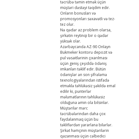
təcrübə təmin etmək üçün
müştəri dəstəyi təqdim edir.
Onların bonusları və
promosyonları səxavətli və tez-
tez olur.
Nə qədər az problem olarsa,
şirkətin reytinqi bir o qədər
yüksək olar.
Azərbaycanda AZ-90 Onlayn
Bukmeker kontoru depozit və
pul vəsaitlərinin çıxarılması
üçün geniş çeşiddə ödəniş
imkanları təklif edir. Bütün
ödənişlər ən son şifrələmə
texnologiyalarından istifadə
etməklə təhlükəsiz şəkildə emal
edilir ki, punterlər
məlumatlarının təhlükəsiz
olduğuna əmin ola bilsinlər.
Müştərilər mərc
təcrübələrindən daha çox
faydalanmaq üçün bu
təkliflərdən yararlana bilərlər.
Şirkət həmçinin müştərilərin
qazanması üçün cəlbedici