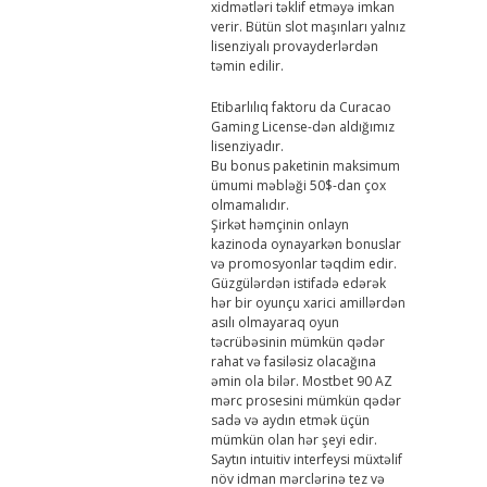
xidmətləri təklif etməyə imkan
verir. Bütün slot maşınları yalnız
lisenziyalı provayderlərdən
təmin edilir.
Etibarlılıq faktoru da Curacao
Gaming License-dən aldığımız
lisenziyadır.
Bu bonus paketinin maksimum
ümumi məbləği 50$-dan çox
olmamalıdır.
Şirkət həmçinin onlayn
kazinoda oynayarkən bonuslar
və promosyonlar təqdim edir.
Güzgülərdən istifadə edərək
hər bir oyunçu xarici amillərdən
asılı olmayaraq oyun
təcrübəsinin mümkün qədər
rahat və fasiləsiz olacağına
əmin ola bilər. Mostbet 90 AZ
mərc prosesini mümkün qədər
sadə və aydın etmək üçün
mümkün olan hər şeyi edir.
Saytın intuitiv interfeysi müxtəlif
növ idman mərclərinə tez və