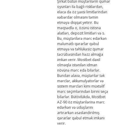
Şirkət bütün müştərilərin qumar
oyunları ilə bağlı risklərdən,
eləcə də öz şəxsi limitlərindən
xəbərdar olmasını təmin
etməyə diqqət yetirir. Bu
məqsədlə o, özünü istisna
alətləri, depozit limitləri və s.
Bu, müştərilərə mərc edərkən
məlumatlı qərarlar qəbul
etməyə və təhlükəsiz qumar
təcrübəsindən həzz almağa
imkan verir. Mostbet daxil
olmaqla istənilən idman
növünə mərc edə bilərlər.
Bundan əlavə, müştərilər tək
mərclər, akkumulyatorlar və
sistem mərcləri kimi müxtəlif
mərc seçimlərindən birini seçə
bilərlər. Bütövlükdə, Mostbet
AZ-90 öz müştərilərinə mərc
edərkən və uduşlarını
artırarkən əsaslandırılmış
qərarlar qəbul etmək imkanı
verir.