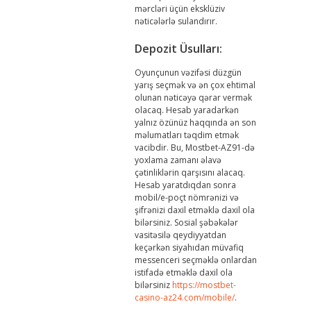
mərcləri üçün eksklüziv
nəticələrlə sulandırır.
Depozit Üsulları:
Oyunçunun vəzifəsi düzgün
yarış seçmək və ən çox ehtimal
olunan nəticəyə qərar vermək
olacaq. Hesab yaradarkən
yalnız özünüz haqqında ən son
məlumatları təqdim etmək
vacibdir. Bu, Mostbet-AZ91-də
yoxlama zamanı əlavə
çətinliklərin qarşısını alacaq.
Hesab yaratdıqdan sonra
mobil/e-poçt nömrənizi və
şifrənizi daxil etməklə daxil ola
bilərsiniz. Sosial şəbəkələr
vasitəsilə qeydiyyatdan
keçərkən siyahıdan müvafiq
messenceri seçməklə onlardan
istifadə etməklə daxil ola
bilərsiniz
https://mostbet-
casino-az24.com/mobile/
.