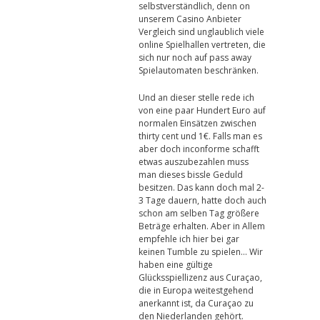
selbstverständlich, denn on
unserem Casino Anbieter
Vergleich sind unglaublich viele
online Spielhallen vertreten, die
sich nur noch auf pass away
Spielautomaten beschränken.
Und an dieser stelle rede ich
von eine paar Hundert Euro auf
normalen Einsätzen zwischen
thirty cent und 1€. Falls man es
aber doch inconforme schafft
etwas auszubezahlen muss
man dieses bissle Geduld
besitzen. Das kann doch mal 2-
3 Tage dauern, hatte doch auch
schon am selben Tag größere
Beträge erhalten. Aber in Allem
empfehle ich hier bei gar
keinen Tumble zu spielen... Wir
haben eine gültige
Glücksspiellizenz aus Curaçao,
die in Europa weitestgehend
anerkannt ist, da Curaçao zu
den Niederlanden gehört.