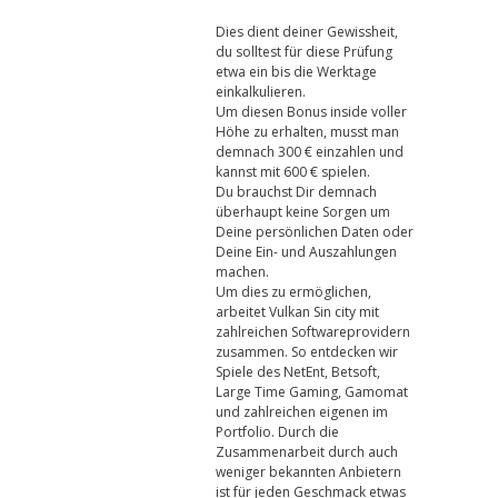
Dies dient deiner Gewissheit,
du solltest für diese Prüfung
etwa ein bis die Werktage
einkalkulieren.
Um diesen Bonus inside voller
Höhe zu erhalten, musst man
demnach 300 € einzahlen und
kannst mit 600 € spielen.
Du brauchst Dir demnach
überhaupt keine Sorgen um
Deine persönlichen Daten oder
Deine Ein- und Auszahlungen
machen.
Um dies zu ermöglichen,
arbeitet Vulkan Sin city mit
zahlreichen Softwareprovidern
zusammen. So entdecken wir
Spiele des NetEnt, Betsoft,
Large Time Gaming, Gamomat
und zahlreichen eigenen im
Portfolio. Durch die
Zusammenarbeit durch auch
weniger bekannten Anbietern
ist für jeden Geschmack etwas