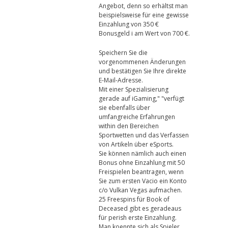
Angebot, denn so erhältst man
beispielsweise für eine gewisse
Einzahlung von 350 €
Bonusgeld i am Wert von 700 €.
Speichern Sie die
vorgenommenen Änderungen
und bestätigen Sie Ihre direkte
E-Mail-Adresse.
Mit einer Spezialisierung
gerade auf iGaming," "verfügt
sie ebenfalls über
umfangreiche Erfahrungen
within den Bereichen
Sportwetten und das Verfassen
von Artikeln über eSports.
Sie können nämlich auch einen
Bonus ohne Einzahlung mit 50
Freispielen beantragen, wenn
Sie zum ersten Vacio ein Konto
c/o Vulkan Vegas aufmachen.
25 Freespins für Book of
Deceased gibt es geradeaus
für perish erste Einzahlung.
Man koennte sich als Spieler