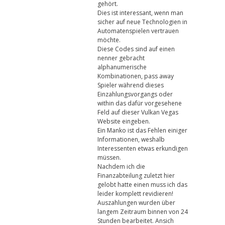
gehört.
Dies ist interessant, wenn man
sicher auf neue Technologien in
Automatenspielen vertrauen
möchte.
Diese Codes sind auf einen
nenner gebracht
alphanumerische
Kombinationen, pass away
Spieler während dieses
Einzahlungsvorgangs oder
within das dafür vorgesehene
Feld auf dieser Vulkan Vegas
Website eingeben.
Ein Manko ist das Fehlen einiger
Informationen, weshalb
Interessenten etwas erkundigen
müssen.
Nachdem ich die
Finanzabteilung zuletzt hier
gelobt hatte einen muss ich das
leider komplett revidieren!
Auszahlungen wurden über
langem Zeitraum binnen von 24
Stunden bearbeitet. Ansich