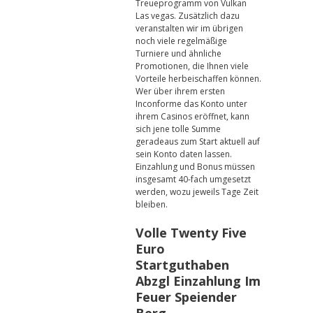
Treueprogramm von Vulkan
Las vegas. Zusätzlich dazu
veranstalten wir im übrigen
noch viele regelmäßige
Turniere und ähnliche
Promotionen, die Ihnen viele
Vorteile herbeischaffen können.
Wer über ihrem ersten
Inconforme das Konto unter
ihrem Casinos eröffnet, kann
sich jene tolle Summe
geradeaus zum Start aktuell auf
sein Konto daten lassen.
Einzahlung und Bonus müssen
insgesamt 40-fach umgesetzt
werden, wozu jeweils Tage Zeit
bleiben.
Volle Twenty Five
Euro
Startguthaben
Abzgl Einzahlung Im
Feuer Speiender
Berg