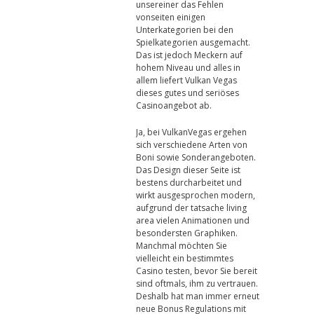
unsereiner das Fehlen
vonseiten einigen
Unterkategorien bei den
Spielkategorien ausgemacht.
Das ist jedoch Meckern auf
hohem Niveau und alles in
allem liefert Vulkan Vegas
dieses gutes und seriöses
Casinoangebot ab.
Ja, bei VulkanVegas ergehen
sich verschiedene Arten von
Boni sowie Sonderangeboten.
Das Design dieser Seite ist
bestens durcharbeitet und
wirkt ausgesprochen modern,
aufgrund der tatsache living
area vielen Animationen und
besondersten Graphiken.
Manchmal möchten Sie
vielleicht ein bestimmtes
Casino testen, bevor Sie bereit
sind oftmals, ihm zu vertrauen.
Deshalb hat man immer erneut
neue Bonus Regulations mit