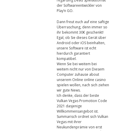
regarding Dead Spielautomat
der Softwareentwickler von
Play’n GO.
Dann freut euch auf eine saftige
Überraschung, denn immer so
ihr bekommt 30€ geschenkt!
Egal, ob Sie dieses Gerät über
Android oder iOS beinhalten,
unsere Software ist echt
hierdurch garantiert
kompatibel.
Wenn Sie bei weitem bei
weitem nicht nur von Diesem
Computer zuhause about
unserem Online online casino
spielen wollen, nach sich ziehen
wir gute News.
Ich denke, dass der beste
Vulkan Vegas Promotion Code
2021 dasjenige
Willkommensangebot ist.
Summarisch ordnet sich Vulkan
Vegas mit ihrer
Neukundenprämie von erst