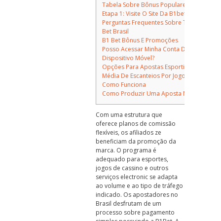
Tabela Sobre Bônus Populares Simply No
Etapa 1: Visite O Site Da B1bet
Perguntas Frequentes Sobre The Platafor
Bet Brasil
B1 Bet Bônus E Promoções
Posso Acessar Minha Conta De Apostas N
Dispositivo Móvel?
Opções Para Apostas Esportivas
Média De Escanteios Por Jogo: Atualizado
Como Funciona
Como Produzir Uma Aposta Na B1bet
Com uma estrutura que
oferece planos de comissão
flexíveis, os afiliados ze
beneficiam da promoção da
marca. O programa é
adequado para esportes,
jogos de cassino e outros
serviços electronic se adapta
ao volume e ao tipo de tráfego
indicado. Os apostadores no
Brasil desfrutam de um
processo sobre pagamento