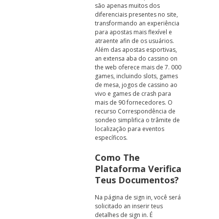
são apenas muitos dos
diferenciais presentes no site,
transformando an experiência
para apostas mais flexível e
atraente afin de os usuários.
Além das apostas esportivas,
an extensa aba do cassino on
the web oferece mais de 7. 000
games, incluindo slots, games
de mesa, jogos de cassino ao
vivo e games de crash para
mais de 90 fornecedores. O
recurso Correspondência de
sondeo simplifica o trâmite de
localização para eventos
específicos.
Como The
Plataforma Verifica
Teus Documentos?
Na página de sign in, você será
solicitado an inserir teus
detalhes de sign in. É