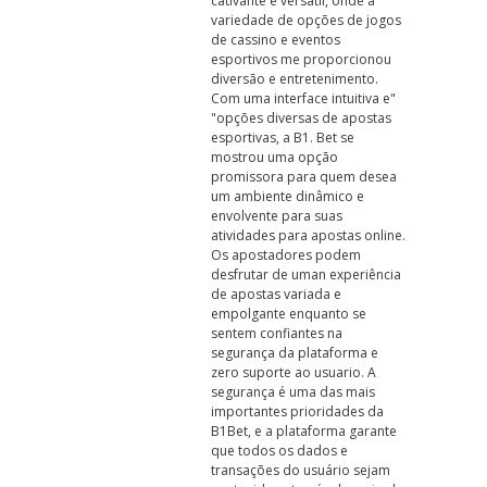
cativante e versátil, onde a
variedade de opções de jogos
de cassino e eventos
esportivos me proporcionou
diversão e entretenimento.
Com uma interface intuitiva e"
"opções diversas de apostas
esportivas, a B1. Bet se
mostrou uma opção
promissora para quem desea
um ambiente dinâmico e
envolvente para suas
atividades para apostas online.
Os apostadores podem
desfrutar de uman experiência
de apostas variada e
empolgante enquanto se
sentem confiantes na
segurança da plataforma e
zero suporte ao usuario. A
segurança é uma das mais
importantes prioridades da
B1Bet, e a plataforma garante
que todos os dados e
transações do usuário sejam