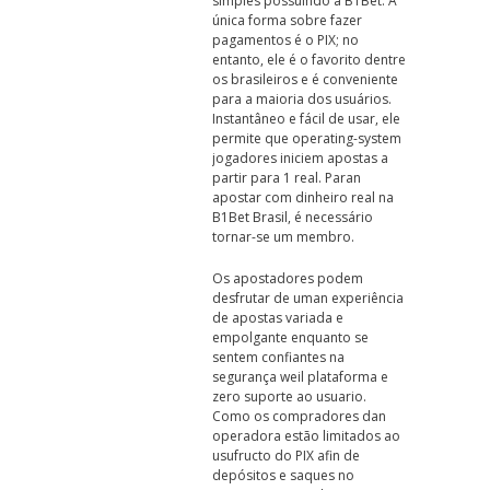
simples possuindo a B1Bet. A
única forma sobre fazer
pagamentos é o PIX; no
entanto, ele é o favorito dentre
os brasileiros e é conveniente
para a maioria dos usuários.
Instantâneo e fácil de usar, ele
permite que operating-system
jogadores iniciem apostas a
partir para 1 real. Paran
apostar com dinheiro real na
B1Bet Brasil, é necessário
tornar-se um membro.
Os apostadores podem
desfrutar de uman experiência
de apostas variada e
empolgante enquanto se
sentem confiantes na
segurança weil plataforma e
zero suporte ao usuario.
Como os compradores dan
operadora estão limitados ao
usufructo do PIX afin de
depósitos e saques no