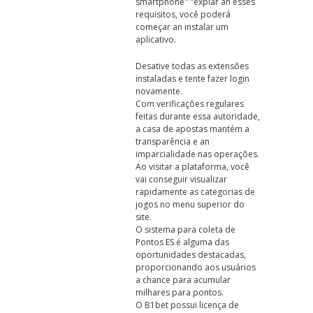
smartphone" "expiar an esses
requisitos, você poderá
começar an instalar um
aplicativo.
Desative todas as extensões
instaladas e tente fazer login
novamente.
Com verificações regulares
feitas durante essa autoridade,
a casa de apostas mantém a
transparência e an
imparcialidade nas operações.
Ao visitar a plataforma, você
vai conseguir visualizar
rapidamente as categorias de
jogos no menu superior do
site.
O sistema para coleta de
Pontos ES é alguma das
oportunidades destacadas,
proporcionando aos usuários
a chance para acumular
milhares para pontos.
O B1bet possui licença de