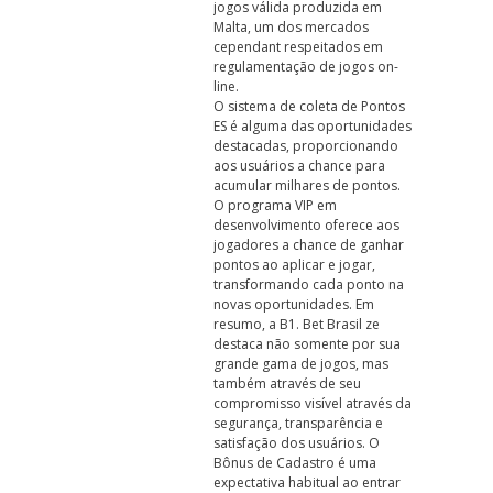
jogos válida produzida em
Malta, um dos mercados
cependant respeitados em
regulamentação de jogos on-
line.
O sistema de coleta de Pontos
ES é alguma das oportunidades
destacadas, proporcionando
aos usuários a chance para
acumular milhares de pontos.
O programa VIP em
desenvolvimento oferece aos
jogadores a chance de ganhar
pontos ao aplicar e jogar,
transformando cada ponto na
novas oportunidades. Em
resumo, a B1. Bet Brasil ze
destaca não somente por sua
grande gama de jogos, mas
também através de seu
compromisso visível através da
segurança, transparência e
satisfação dos usuários. O
Bônus de Cadastro é uma
expectativa habitual ao entrar