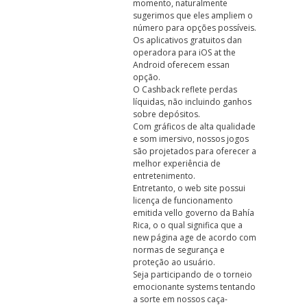
momento, naturalmente
sugerimos que eles ampliem o
número para opções possíveis.
Os aplicativos gratuitos dan
operadora para iOS at the
Android oferecem essan
opção.
O Cashback reflete perdas
líquidas, não incluindo ganhos
sobre depósitos.
Com gráficos de alta qualidade
e som imersivo, nossos jogos
são projetados para oferecer a
melhor experiência de
entretenimento.
Entretanto, o web site possui
licença de funcionamento
emitida vello governo da Bahía
Rica, o o qual significa que a
new página age de acordo com
normas de segurança e
proteção ao usuário.
Seja participando de o torneio
emocionante systems tentando
a sorte em nossos caça-