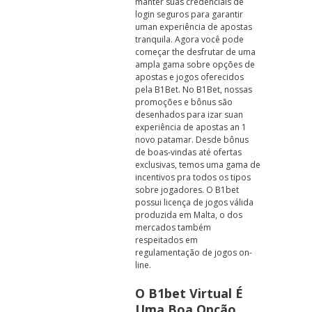
manter suas credenciais de
login seguros para garantir
uman experiência de apostas
tranquila. Agora você pode
começar the desfrutar de uma
ampla gama sobre opções de
apostas e jogos oferecidos
pela B1Bet. No B1Bet, nossas
promoções e bônus são
desenhados para izar suan
experiência de apostas an 1
novo patamar. Desde bônus
de boas-vindas até ofertas
exclusivas, temos uma gama de
incentivos pra todos os tipos
sobre jogadores. O B1bet
possui licença de jogos válida
produzida em Malta, o dos
mercados também
respeitados em
regulamentação de jogos on-
line.
O B1bet Virtual É
Uma Boa Opção