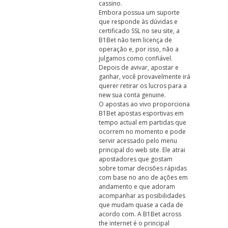
cassino.
Embora possua um suporte
que responde às dúvidas e
certificado SSL no seu site, a
B1Bet não tem licença de
operação e, por isso, não a
julgamos como confiável.
Depois de avivar, apostar e
ganhar, você provavelmente irá
querer retirar os lucros para a
new sua conta genuine.
O apostas ao vivo proporciona
B1Bet apostas esportivas em
tempo actual em partidas que
ocorrem no momento e pode
servir acessado pelo menu
principal do web site. Ele atrai
apostadores que gostam
sobre tomar decisões rápidas
com base no ano de ações em
andamento e que adoram
acompanhar as posibilidades
que mudam quase a cada de
acordo com. A B1Bet across
the internet é o principal