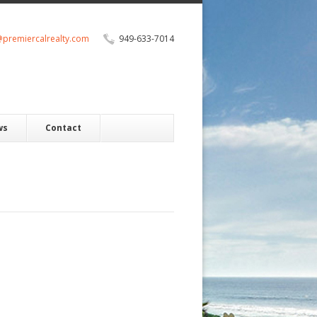
@premiercalrealty.com
949-633-7014
ws
Contact