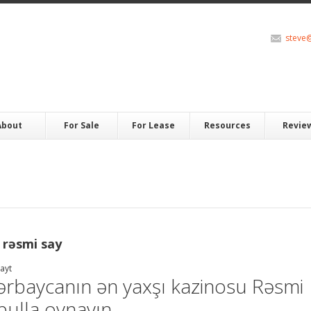
steve
About
For Sale
For Lease
Resources
Revie
 rəsmi say
ayt
ərbaycanın ən yaxşı kazinosu Rəsmi
pulla oynayın