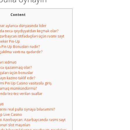
Content
ar əyləncə dünyasında lider
da necə qeydiyyatdan keçmək olar?
zərbaycan istifadəçiləri üçün rəsmi sayt
meker Pin-Up
 Pin Up Bonusları nədir?
əkilmə vaxtı nə qədərdir?
ri xidməti
ecə qazanmaq olar?
çuları üçün bonuslar
yn kazino təklif edir?
mi Pin Up Casino vasitəsilə giriş
namaq mümkündürmü?
da tez-tez verilən suallar
əti
arını real pulla oynaya bilərəmmi?
p Live Casino
no Azerbaycan: Azərbaycanda rəsmi sayt
onun slot maşınları