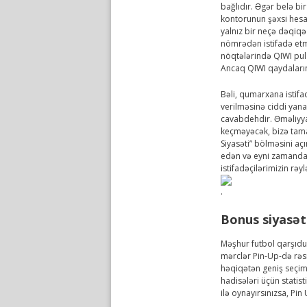
bağlıdır. Əgər belə b
kontorunun şəxsi hesa
yalnız bir neçə dəqiqə
nömrədən istifadə etm
nöqtələrində QIWI pul 
Ancaq QIWI qaydaların
Bəli, qumarxana istifa
verilməsinə ciddi yan
cavabdehdir. Əməliyyatl
keçməyəcək, bizə tamam
Siyasəti” bölməsini aç
edən və eyni zamanda 
istifadəçilərimizin rəy
.
Bonus siyasə
Məşhur futbol qarşıdu
mərclər Pin-Up-də rə
həqiqətən geniş seçimin
hadisələri üçün statis
ilə oynayırsınızsa, Pi