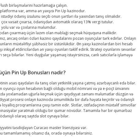
Flush birləşmələrini hazırlamağa çalışın.
 platforma var, amma ən yaxşısı Pin Up kazinodur.
stədiyi ödəniş üsulunu seçib onun şərtləri ilə yaxından tanış olmalıdır.
çox vəsait çıxarsa, ödənişdən avtomatik olaraq 13% vergi tutulur.
ş yolu var və çoxlarına məlumdur.
sabdan çıxarmaq üçün lazım olan məbləği seçmək hüququna malikdir.
nız, ancaq onları özləri kazino qaydalarını pozan oyunçular tərk edirlər. Onlayn
arın müxtəlifliyi şübhəsiz bir üstünlükdür. Ən yaxşı kazinolardan biri hesab
 inkişaf etdiricilərdən ən yaxşı oyunları təklif edirik. Strateji oyunlarını sevənlər
rı seçə bilərlər. Yeni duyğular yaşamaq istəyirsinizsə, canlı satıcılarla işləməyə
üçün Pin Up Bonusları nədir?
inin əsas qaydaları ilə tanış olan yetkinlik yaşına çatmış azərbaycanlı edə bilər.
 oyunçu oyun hesabının bağlı olduğu mobil nömrəni və ya e-poçt ünvanını
əkdə yoxlamadan uğurla keçmək üçün qeydiyyat zamanı məlumatlar düzgün və
ydiyyat prosesi onlayn kazinoda ümumilikdə bir dəfə həyata keçirilir və ödənişli
loyallıq proqramlarına çıxışı təmin edir. Slotlar, istifadəçinin müxtəlif simvollar
inasiyalar yaratmalı olduğu bir qumar növüdür. Tamamilə hər bir qumarbaz
dənişli olaraq saytda slot oynaya bilər.
yyətini təsdiqləyən Curacao master lisenziyası var.
u tamamlamamış olsanız da, orada oynaya bilərsiniz.