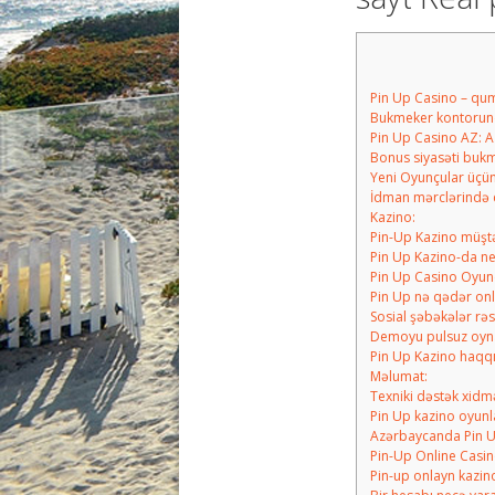
Pin Up Casino – qum
Bukmeker kontorun
Pin Up Casino AZ: A
Bonus siyasəti buk
Yeni Oyunçular üçün
İdman mərclərində ç
Kazino:
Pin-Up Kazino müştə
Pin Up Kazino-da n
Pin Up Casino Oyun
Pin Up nə qədər onla
Sosial şəbəkələr rəs
Demoyu pulsuz oy
Pin Up Kazino haqqın
Məlumat:
Texniki dəstək xidm
Pin Up kazino oyunl
Azərbaycanda Pin U
Pin-Up Online Casi
Pin-up onlayn kazin