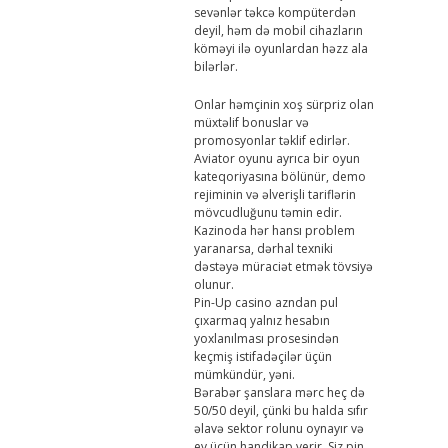
sevənlər təkcə kompüterdən
deyil, həm də mobil cihazların
köməyi ilə oyunlardan həzz ala
bilərlər.
Onlar həmçinin xoş sürpriz olan
müxtəlif bonuslar və
promosyonlar təklif edirlər.
Aviator oyunu ayrıca bir oyun
kateqoriyasına bölünür, demo
rejiminin və əlverişli tariflərin
mövcudluğunu təmin edir.
Kazinoda hər hansı problem
yaranarsa, dərhal texniki
dəstəyə müraciət etmək tövsiyə
olunur.
Pin-Up casino azndan pul
çıxarmaq yalnız hesabın
yoxlanılması prosesindən
keçmiş istifadəçilər üçün
mümkündür, yəni.
Bərabər şanslara mərc heç də
50/50 deyil, çünki bu halda sıfır
əlavə sektor rolunu oynayır və
ev üçün handikap verir. Siz pin