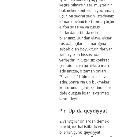
keçirə bilmirsinizsə, müştərinin
bukmeker kontorunu yoxlamaq
üçün bu seçimi seçin. İstədiyiniz
idman növünü tez tapmaq üçün
əlifba sırası və ya xüsusi
filtrlərdən istifadə edə
bilərsiniz. Bundan əlavə, əksər
rus bahisçilərinin marağına
səbəb olan böyük turnirlər yan
xəttin yuxarı hissəsində
yerləşdirilir. Əgər siz konkret
çempionat və turnirlərə mərc
edirsinizsə, o zaman onları
“Sevimlilər” bölməsinə əlavə
edin. Sonra Pin Up bukmeker
kontorunun geniş xəttində hər
dəfə düzgün liqanı axtarmaq
lazım deyil.
Pin-Up-da qeydiyyat
Ziyarətçilər onlardan demək
olar ki, dərhal istifadə edə
bilərlər, çünki qeydiyyat