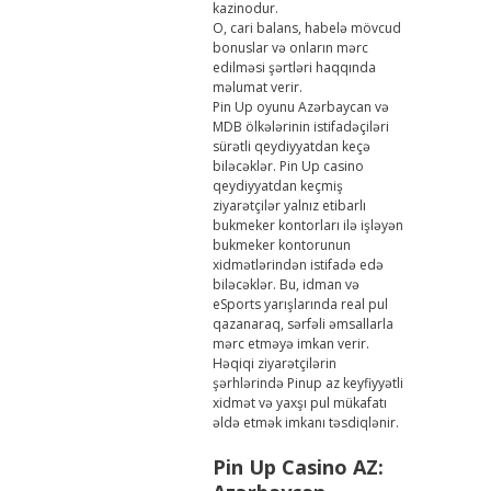
kazinodur.
O, cari balans, habelə mövcud
bonuslar və onların mərc
edilməsi şərtləri haqqında
məlumat verir.
Pin Up oyunu Azərbaycan və
MDB ölkələrinin istifadəçiləri
sürətli qeydiyyatdan keçə
biləcəklər. Pin Up casino
qeydiyyatdan keçmiş
ziyarətçilər yalnız etibarlı
bukmeker kontorları ilə işləyən
bukmeker kontorunun
xidmətlərindən istifadə edə
biləcəklər. Bu, idman və
eSports yarışlarında real pul
qazanaraq, sərfəli əmsallarla
mərc etməyə imkan verir.
Həqiqi ziyarətçilərin
şərhlərində Pinup az keyfiyyətli
xidmət və yaxşı pul mükafatı
əldə etmək imkanı təsdiqlənir.
Pin Up Casino AZ: