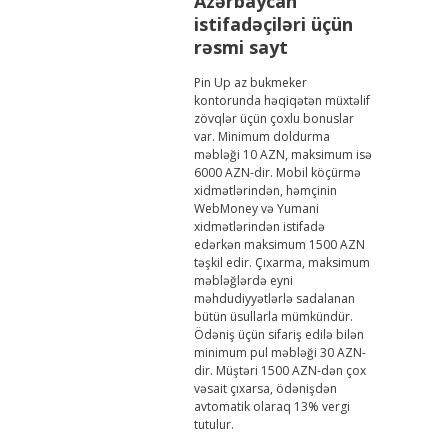
Azərbaycan
istifadəçiləri üçün
rəsmi sayt
Pin Up az bukmeker
kontorunda həqiqətən müxtəlif
zövqlər üçün çoxlu bonuslar
var. Minimum doldurma
məbləği 10 AZN, maksimum isə
6000 AZN-dir. Mobil köçürmə
xidmətlərindən, həmçinin
WebMoney və Yumani
xidmətlərindən istifadə
edərkən maksimum 1500 AZN
təşkil edir. Çıxarma, maksimum
məbləğlərdə eyni
məhdudiyyətlərlə sadalanan
bütün üsullarla mümkündür.
Ödəniş üçün sifariş edilə bilən
minimum pul məbləği 30 AZN-
dir. Müştəri 1500 AZN-dən çox
vəsait çıxarsa, ödənişdən
avtomatik olaraq 13% vergi
tutulur.