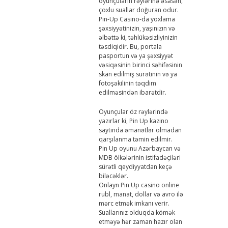
oyunçuların rəylərinə əsasən,
çoxlu suallar doğuran odur.
Pin-Up Casino-da yoxlama
şəxsiyyətinizin, yaşınızın və
əlbəttə ki, təhlükəsizliyinizin
təsdiqidir. Bu, portala
pasportun və ya şəxsiyyət
vəsiqəsinin birinci səhifəsinin
skan edilmiş surətinin və ya
fotoşəkilinin təqdim
edilməsindən ibarətdir.
Oyunçular öz rəylərində
yazırlar ki, Pin Up kazino
saytında əmanətlər olmadan
qarşılanma təmin edilmir.
Pin Up oyunu Azərbaycan və
MDB ölkələrinin istifadəçiləri
sürətli qeydiyyatdan keçə
biləcəklər.
Onlayn Pin Up casino online
rubl, manat, dollar və avro ilə
mərc etmək imkanı verir.
Suallarınız olduqda kömək
etməyə hər zaman hazır olan