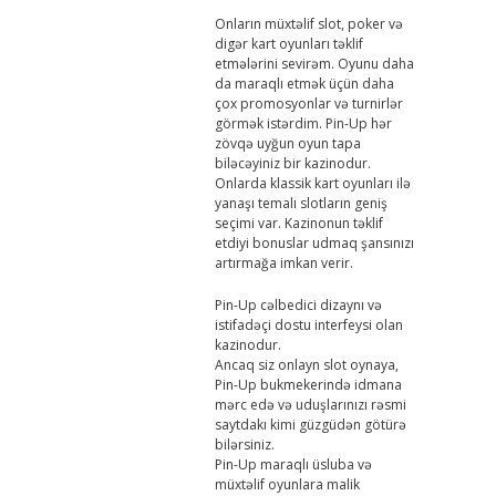
Onların müxtəlif slot, poker və
digər kart oyunları təklif
etmələrini sevirəm. Oyunu daha
da maraqlı etmək üçün daha
çox promosyonlar və turnirlər
görmək istərdim. Pin-Up hər
zövqə uyğun oyun tapa
biləcəyiniz bir kazinodur.
Onlarda klassik kart oyunları ilə
yanaşı temalı slotların geniş
seçimi var. Kazinonun təklif
etdiyi bonuslar udmaq şansınızı
artırmağa imkan verir.
Pin-Up cəlbedici dizaynı və
istifadəçi dostu interfeysi olan
kazinodur.
Ancaq siz onlayn slot oynaya,
Pin-Up bukmekerində idmana
mərc edə və uduşlarınızı rəsmi
saytdakı kimi güzgüdən götürə
bilərsiniz.
Pin-Up maraqlı üsluba və
müxtəlif oyunlara malik