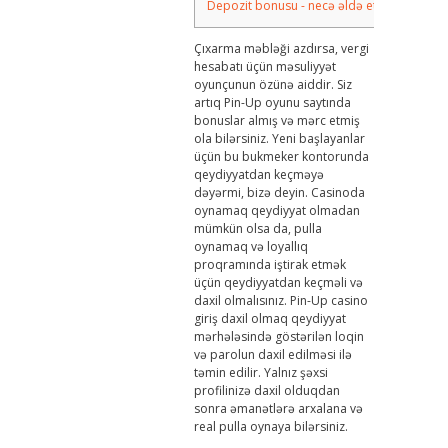
Depozit bonusu - necə əldə etmək və mərc
Çıxarma məbləği azdırsa, vergi
hesabatı üçün məsuliyyət
oyunçunun özünə aiddir. Siz
artıq Pin-Up oyunu saytında
bonuslar almış və mərc etmiş
ola bilərsiniz. Yeni başlayanlar
üçün bu bukmeker kontorunda
qeydiyyatdan keçməyə
dəyərmi, bizə deyin. Casinoda
oynamaq qeydiyyat olmadan
mümkün olsa da, pulla
oynamaq və loyallıq
proqramında iştirak etmək
üçün qeydiyyatdan keçməli və
daxil olmalısınız. Pin-Up casino
giriş daxil olmaq qeydiyyat
mərhələsində göstərilən loqin
və parolun daxil edilməsi ilə
təmin edilir. Yalnız şəxsi
profilinizə daxil olduqdan
sonra əmanətlərə arxalana və
real pulla oynaya bilərsiniz.