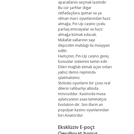
aparatlarını seçmək lazımdır.
Bu cür şərhlər digər
istifadəçilərə qumar və ya
idman mərc oyunlarından həzz
almağa, Pin Up casino çoxlu
parlaq emosiyalar və həzz
almağa kömək edəcək.
Mükafat xallarının sayı
depozitin məbləği ilə müəyyən
edilir.
Həmçinin, Pin-Up casino geniş
bonuslar sistemini təmin edir.
Dileri məğlub etmək üçün onları
yalnız demo rejimində
işlətməlisiniz.
Stolüstü oyunların bir çoxu real
dilerin rəhbərliyi altında
mövcuddur. Kazinoda masa
əyləncəsinin əsas təminatçısı
Evolution-dır. Son illərin ən
populyar kazino oyunlarından
biri Aviatordur.
Eksklüziv E-poçt
Qeydiyyat bonus