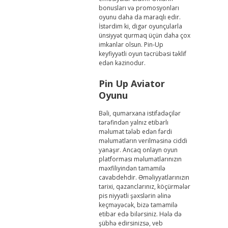
bonusları və promosyonları
oyunu daha da maraqlı edir.
İstərdim ki, digər oyunçularla
ünsiyyət qurmaq üçün daha çox
imkanlar olsun. Pin-Up
keyfiyyətli oyun təcrübəsi təklif
edən kazinodur.
Pin Up Aviator
Oyunu
Bəli, qumarxana istifadəçilər
tərəfindən yalnız etibarlı
məlumat tələb edən fərdi
məlumatların verilməsinə ciddi
yanaşır. Ancaq onlayn oyun
platforması məlumatlarınızın
məxfiliyindən tamamilə
cavabdehdir. Əməliyyatlarınızın
tarixi, qazanclarınız, köçürmələr
pis niyyətli şəxslərin əlinə
keçməyəcək, bizə tamamilə
etibar edə bilərsiniz. Hələ də
şübhə edirsinizsə, veb