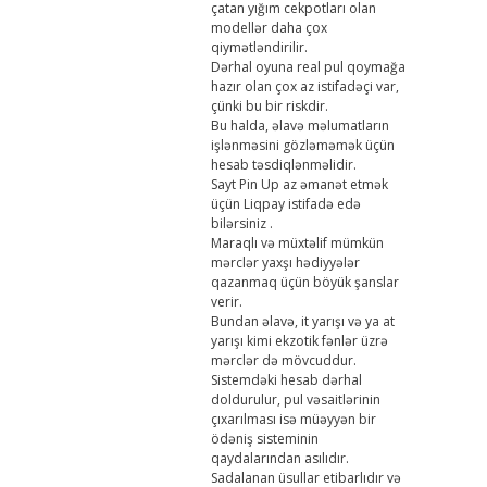
çatan yığım cekpotları olan
modellər daha çox
qiymətləndirilir.
Dərhal oyuna real pul qoymağa
hazır olan çox az istifadəçi var,
çünki bu bir riskdir.
Bu halda, əlavə məlumatların
işlənməsini gözləməmək üçün
hesab təsdiqlənməlidir.
Sayt Pin Up az əmanət etmək
üçün Liqpay istifadə edə
bilərsiniz .
Maraqlı və müxtəlif mümkün
mərclər yaxşı hədiyyələr
qazanmaq üçün böyük şanslar
verir.
Bundan əlavə, it yarışı və ya at
yarışı kimi ekzotik fənlər üzrə
mərclər də mövcuddur.
Sistemdəki hesab dərhal
doldurulur, pul vəsaitlərinin
çıxarılması isə müəyyən bir
ödəniş sisteminin
qaydalarından asılıdır.
Sadalanan üsullar etibarlıdır və