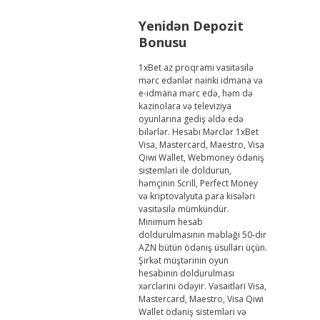
Yenidən Depozit
Bonusu
1xBet az proqramı vasitəsilə
mərc edənlər nəinki idmana və
e-idmana mərc edə, həm də
kazinolara və televiziya
oyunlarına gediş əldə edə
bilərlər. Hesabı Mərclər 1xBet
Visa, Mastercard, Maestro, Visa
Qiwi Wallet, Webmoney ödəniş
sistemləri ile doldurun,
həmçinin Scrill, Perfect Money
və kriptovalyuta para kisələri
vasitəsilə mümkündür.
Minimum hesab
doldurulmasının məbləği 50-dir
AZN bütün ödəniş üsulları üçün.
Şirkət müştərinin oyun
hesabının doldurulması
xərclərini ödəyir. Vəsaitləri Visa,
Mastercard, Maestro, Visa Qiwi
Wallet ödəniş sistemləri və