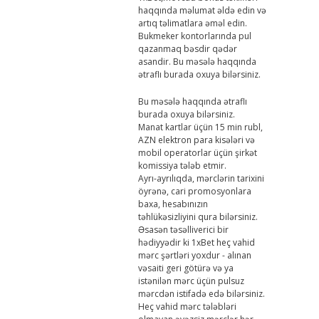
haqqında məlumat əldə edin və
artıq təlimatlara əməl edin.
Bukmeker kontorlarında pul
qazanmaq bəsdir qədər
asandir. Bu məsələ haqqında
ətraflı burada oxuya bilərsiniz.
Bu məsələ haqqında ətraflı
burada oxuya bilərsiniz.
Manat kartlar üçün 15 min rubl,
AZN elektron para kisələri və
mobil operatorlar üçün şirkət
komissiya tələb etmir.
Ayrı-ayrılıqda, mərclərin tarixini
öyrənə, cari promosyonlara
baxa, hesabınızın
təhlükəsizliyini qura bilərsiniz.
Əsasən təsəlliverici bir
hədiyyədir ki 1xBet heç vahid
mərc şərtləri yoxdur - alınan
vəsaiti geri götürə və ya
istənilən mərc üçün pulsuz
mərcdən istifadə edə bilərsiniz.
Heç vahid mərc tələbləri