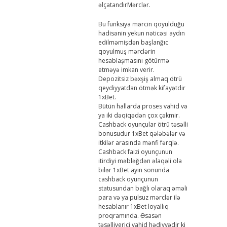
əlçatandırMərclər.
Bu funksiya mərcin qoyulduğu
hadisənin yekun nəticəsi aydın
edilməmişdən başlanğıc
qoyulmuş mərclərin
hesablaşmasını götürmə
etməyə imkan verir.
Depozitsiz bəxşiş almaq ötrü
qeydiyyatdan ötmək kifayətdir
1xBet.
Bütün hallarda proses vahid və
ya iki dəqiqədən çox çəkmir.
Cashback oyunçular ötrü təsəlli
bonusudur 1xBet qələbələr və
itkilər arasında mənfi fərqlə.
Cashback faizi oyunçunun
itirdiyi məbləğdən əlaqəli ola
bilər 1xBet ayın sonunda
cashback oyunçunun
statusundan bağlı olaraq əməli
para və ya pulsuz mərclər ilə
hesablanır 1xBet loyallıq
proqramında. Əsasən
təsəlliverici vahid hədiyyədir ki