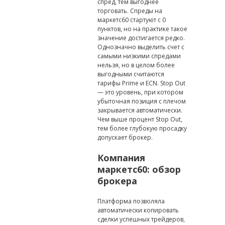
спред, тем выгоднее
торговать. Спреды на
маркетс60 стартуют с 0
пунктов, но на практике такое
значение достигается редко.
Однозначно выделить счет с
самыми низкими спредами
нельзя, но в целом более
выгодными считаются
тарифы Prime и ECN. Stop Out
— это уровень, при котором
убыточная позиция с плечом
закрывается автоматически.
Чем выше процент Stop Out,
тем более глубокую просадку
допускает брокер.
Компания
маркетс60: обзор
брокера
Платформа позволяла
автоматически копировать
сделки успешных трейдеров,