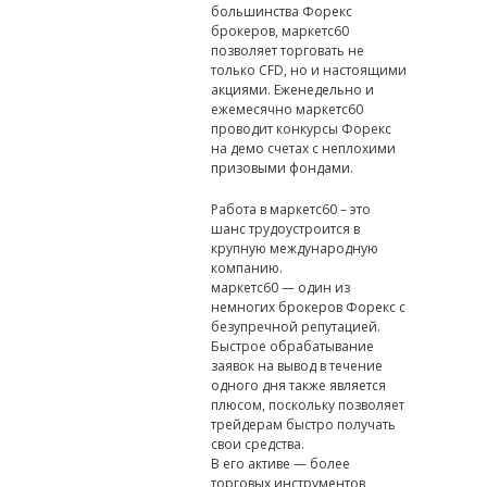
большинства Форекс
брокеров, маркетс60
позволяет торговать не
только CFD, но и настоящими
акциями. Еженедельно и
ежемесячно маркетс60
проводит конкурсы Форекс
на демо счетах с неплохими
призовыми фондами.
Работа в маркетс60 – это
шанс трудоустроится в
крупную международную
компанию.
маркетс60 — один из
немногих брокеров Форекс с
безупречной репутацией.
Быстрое обрабатывание
заявок на вывод в течение
одного дня также является
плюсом, поскольку позволяет
трейдерам быстро получать
свои средства.
В его активе — более
торговых инструментов,