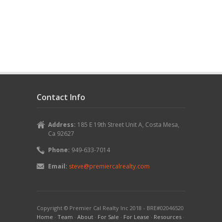
Contact Info
Address:
185 E 19th Street Unit A, Costa Mesa,
Ca 92627
Phone:
949-633-7014
Email:
steve@premiercalrealty.com
Copyright © Premier Cal Realty Inc 2018 - BRE#02046520
Home
·
Team
·
About
·
For Sale
·
For Lease
·
Resources
·