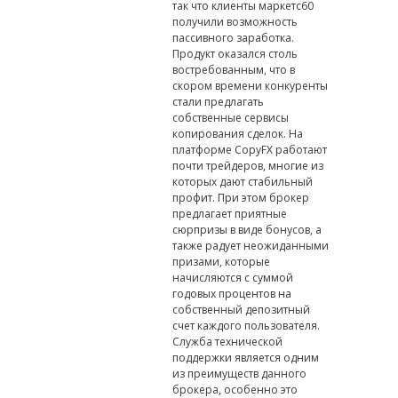
так что клиенты маркетс60
получили возможность
пассивного заработка.
Продукт оказался столь
востребованным, что в
скором времени конкуренты
стали предлагать
собственные сервисы
копирования сделок. На
платформе CopyFX работают
почти трейдеров, многие из
которых дают стабильный
профит. При этом брокер
предлагает приятные
сюрпризы в виде бонусов, а
также радует неожиданными
призами, которые
начисляются с суммой
годовых процентов на
собственный депозитный
счет каждого пользователя.
Служба технической
поддержки является одним
из преимуществ данного
брокера, особенно это