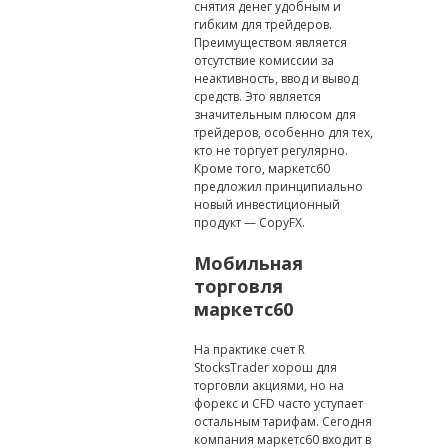
снятия денег удобным и
гибким для трейдеров.
Преимуществом является
отсутствие комиссии за
неактивность, ввод и вывод
средств. Это является
значительным плюсом для
трейдеров, особенно для тех,
кто не торгует регулярно.
Кроме того, маркетс60
предложил принципиально
новый инвестиционный
продукт — CopyFX.
Мобильная
торговля
маркетс60
На практике счет R
StocksTrader хорош для
торговли акциями, но на
форекс и CFD часто уступает
остальным тарифам. Сегодня
компания маркетс60 входит в