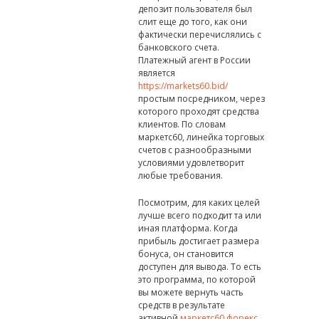
депозит пользователя был
слит еще до того, как они
фактически перечислялись с
банковского счета.
Платежный агент в России
является
https://markets60.bid/
простым посредником, через
которого проходят средства
клиентов. По словам
маркетс60, линейка торговых
счетов с разнообразными
условиями удовлетворит
любые требования.
Посмотрим, для каких целей
лучше всего подходит та или
иная платформа. Когда
прибыль достигает размера
бонуса, он становится
доступен для вывода. То есть
это программа, по которой
вы можете вернуть часть
средств в результате
активной
маркетс60 форекс