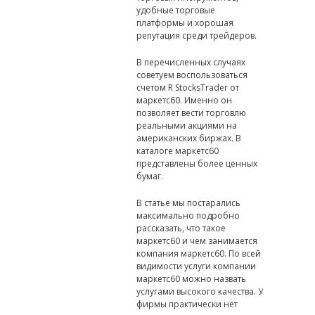
удобные торговые
платформы и хорошая
репутация среди трейдеров.
В перечисленных случаях
советуем воспользоваться
счетом R StocksTrader от
маркетс60. Именно он
позволяет вести торговлю
реальными акциями на
американских биржах. В
каталоге маркетс60
представлены более ценных
бумаг.
В статье мы постарались
максимально подробно
рассказать, что такое
маркетс60 и чем занимается
компания маркетс60. По всей
видимости услуги компании
маркетс60 можно назвать
услугами высокого качества. У
фирмы практически нет