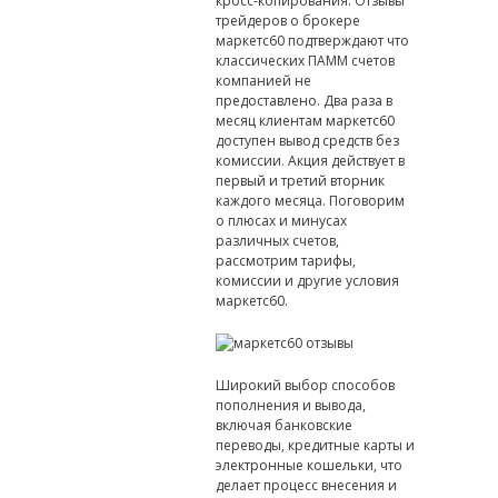
кросс-копирования. Отзывы
трейдеров о брокере
маркетс60 подтверждают что
классических ПАММ счетов
компанией не
предоставлено. Два раза в
месяц клиентам маркетс60
доступен вывод средств без
комиссии. Акция действует в
первый и третий вторник
каждого месяца. Поговорим
о плюсах и минусах
различных счетов,
рассмотрим тарифы,
комиссии и другие условия
маркетс60.
Широкий выбор способов
пополнения и вывода,
включая банковские
переводы, кредитные карты и
электронные кошельки, что
делает процесс внесения и