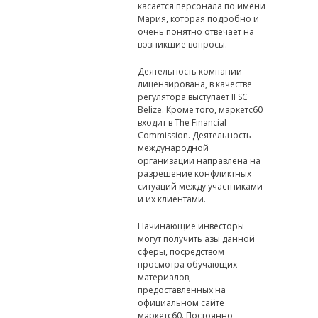
касается персонала по имени
Мария, которая подробно и
очень понятно отвечает на
возникшие вопросы.
Деятельность компании
лицензирована, в качестве
регулятора выступает IFSC
Belize. Кроме того, маркетс60
входит в The Financial
Commission. Деятельность
международной
организации направлена на
разрешение конфликтных
ситуаций между участниками
и их клиентами.
Начинающие инвесторы
могут получить азы данной
сферы, посредством
просмотра обучающих
материалов,
предоставленных на
официальном сайте
маркетс60. Постоянно