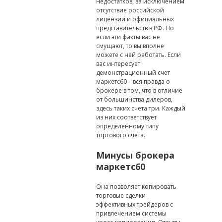
недостатков, за исключением
отсутствие российской
лицензии и официальных
представительств в РФ. Но
если эти факты вас не
смущают, то вы вполне
можете с ней работать. Если
вас интересует
демонстрационный счет
маркетс60 – вся правда о
брокере в том, что в отличие
от большинства дилеров,
здесь таких счета три. Каждый
из них соответствует
определенному типу
торгового счета.
Минусы брокера
маркетс60
Она позволяет копировать
торговые сделки
эффективных трейдеров с
привлечением системы