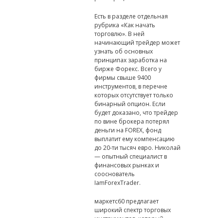
Есть в разделе отдельная
рубрика «Как начать
торговлю». В ней
начинающий трейдер может
узнать об основных
принципах заработка на
бирже Форекс. Всего у
фирмы свыше 9400
инструментов, в перечне
которых отсутствует только
бинарный опцион. Если
будет доказано, что трейдер
по вине брокера потерял
деньги на FOREX, фонд
выплатит ему компенсацию
до 20-ти тысяч евро. Николай
— опытный специалист в
финансовых рынках и
сооснователь
IamForexTrader.
маркетс60 предлагает
широкий спектр торговых