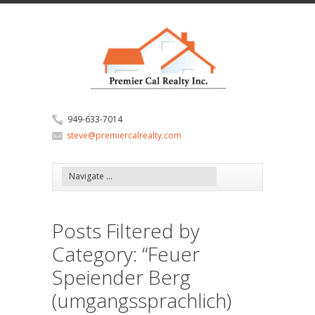
949-633-7014
steve@premiercalrealty.com
Posts Filtered by
Category: “Feuer
Speiender Berg
(umgangssprachlich)