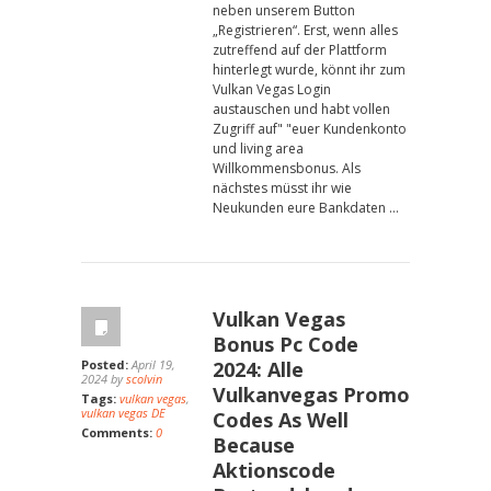
neben unserem Button
„Registrieren“. Erst, wenn alles
zutreffend auf der Plattform
hinterlegt wurde, könnt ihr zum
Vulkan Vegas Login
austauschen und habt vollen
Zugriff auf" "euer Kundenkonto
und living area
Willkommensbonus. Als
nächstes müsst ihr wie
Neukunden eure Bankdaten …
Vulkan Vegas
Bonus Pc Code
Posted:
April 19,
2024: Alle
2024 by
scolvin
Vulkanvegas Promo
Tags:
vulkan vegas
,
vulkan vegas DE
Codes As Well
Comments:
0
Because
Aktionscode