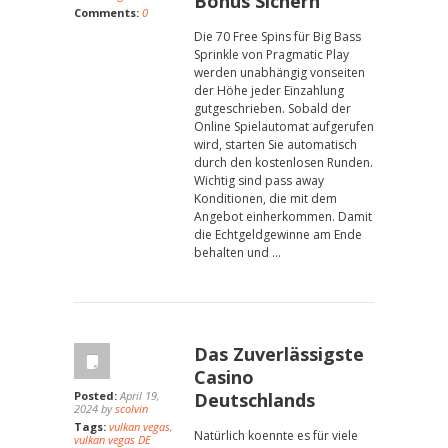
Bonus Sichern
Comments:
0
Die 70 Free Spins für Big Bass
Sprinkle von Pragmatic Play
werden unabhängig vonseiten
der Höhe jeder Einzahlung
gutgeschrieben. Sobald der
Online Spielautomat aufgerufen
wird, starten Sie automatisch
durch den kostenlosen Runden.
Wichtig sind pass away
Konditionen, die mit dem
Angebot einherkommen. Damit
die Echtgeldgewinne am Ende
behalten und …
Das Zuverlässigste
Casino
Posted:
April 19,
Deutschlands
2024 by
scolvin
Tags:
vulkan vegas
,
Natürlich koennte es für viele
vulkan vegas DE