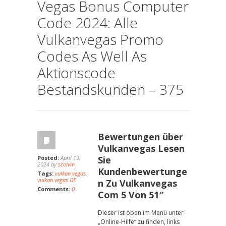
Vegas Bonus Computer
Code 2024: Alle
Vulkanvegas Promo
Codes As Well As
Aktionscode
Bestandskunden – 375
Bewertungen über
Vulkanvegas Lesen
Posted:
April 19,
Sie
2024 by
scolvin
Kundenbewertunge
Tags:
vulkan vegas
,
vulkan vegas DE
n Zu Vulkanvegas
Comments:
0
Com 5 Von 51″
Dieser ist oben im Menü unter
„Online-Hilfe“ zu finden, links