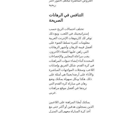
العروض المحفزة ليجعل الأمور أكثر
ربحية.
التنافس في الرهانات
الصريحة
تختلف احتمالات الربح حسب
إستراتيجيتك في اللعب، ومع ذلك
توفر لك كازينوهات الإنترنت العربية
معلومات كثيرة تسلط الضوء على
أفضل قيمة للرهان وأشهر الرهانات
التي راهن عليها العملاء الآخرون.
يجب مراعاة المعايير والإحصاءات
المحددة أثناء إنشاء تنبؤات المراهنات
في كرة القدم. شكل الفريق وإصابات
اللاعب وسجلات المواجهات المباشرة
والأداء على أرضه/بعيدًا هي أمثلة على
ذلك. هكذا وبكل سهولة يمكنك وضع
رهان في مباراة كرة القدم التي
تريدها في أفضل موقع مراهنات
عربي.
يمكنك أيضًا المراهنة على اللاعبين
الذين يسجلون هدفين أو أكثر حتى مع
أخذ كرة المباراة معهم إلى المنزل