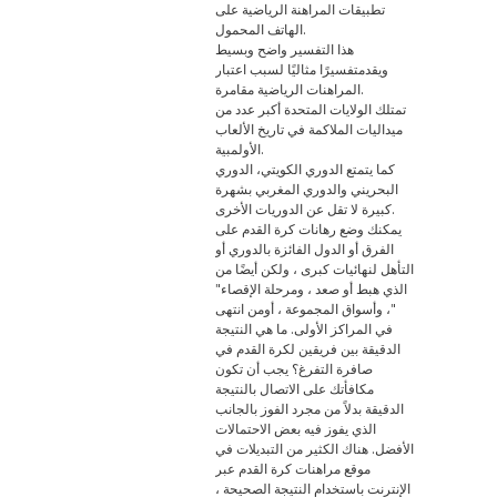
تطبيقات المراهنة الرياضية على
الهاتف المحمول.
هذا التفسير واضح وبسيط
ويقدمتفسيرًا مثاليًا لسبب اعتبار
المراهنات الرياضية مقامرة.
تمتلك الولايات المتحدة أكبر عدد من
ميداليات الملاكمة في تاريخ الألعاب
الأولمبية.
كما يتمتع الدوري الكويتي، الدوري
البحريني والدوري المغربي بشهرة
كبيرة لا تقل عن الدوريات الأخرى.
يمكنك وضع رهانات كرة القدم على
الفرق أو الدول الفائزة بالدوري أو
التأهل لنهائيات كبرى ، ولكن أيضًا من
الذي هبط أو صعد ، ومرحلة الإقصاء"
"، وأسواق المجموعة ، أومن انتهى
في المراكز الأولى. ما هي النتيجة
الدقيقة بين فريقين لكرة القدم في
صافرة التفرغ؟ يجب أن تكون
مكافأتك على الاتصال بالنتيجة
الدقيقة بدلاً من مجرد الفوز بالجانب
الذي يفوز فيه بعض الاحتمالات
الأفضل. هناك الكثير من التبديلات في
موقع مراهنات كرة القدم عبر
الإنترنت باستخدام النتيجة الصحيحة ،