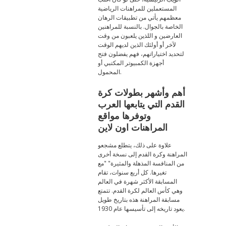
المستعملين للمراهنات الرياضية
معظمهم يأتي من تطبيقات الرهان
الخاصة بالجوال. بالنسبة للمراهنين
العارضين و اللذين يلعبون من وقت
لآخر أو أولئك الذين لديهم الوقت
لتحديد اختياراتهم، فهم يفضلون فتح
أجهزة الكمبيوتر المكتبي أو
المحمول.
أهم وأشهر بطولات كرة
القدم التي يتابعها العرب
وتوفرها مواقع
المراهنات اون لاين
علاوة على ذلك، يتطلع مشجعو
المراهنة وكرة القدم إلى نسخة أخرى
من المنافسة المذهلة والمثيرة" "مع
تغيرها. كل أربع سنوات، تقام
المسابقة الأكثر شهرة في العالم
وهي كأس العالم لكرة القدم. تتمتع
مسابقة المراهنة هذه بتاريخ طويل
يعود تاريخه إلى تأسيسها عام 1930.