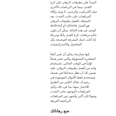
المبدأ على تطبيقات الرهان على كرة
القدم، بينما في الرياضات الأخرى
مثل الكريكيت والرجبي، لا يوجد وكلاء
المراهنات على جانب الحدث. يعد
التمسّك بأفضل تطبيقات الرهان
android أو i phone هو الخيار
الوحيد في هذه الحالة. يمكن أن يكون
عالم مراهنات كرة القدم رائعًا ومربحًا
إذا كانت لديك المعرفة الصحيحة بكل
التفاصيل والاستراتيجيات.
إنها ممارسة يمكن أن تعزز أيضًا
المقامرة المسؤولة والتي تعتبر هدفاً
اوّلياً في الوقت الحالي. باستخدام
واحد من أفضل تطبيقات الرهان، فإنه
يضمن لك أن تظل متحكمًا في نفسك
وتستخدم فقط الأموال الموجودة في
رصيدك. هناك الكثير من الطرق
للاختيار بينها، بما في ذلك وكيل
المراهنات الموجود جانب الحدث
وصولا إلى أكبر وأشهر دور المراهنات
الرياضية العريقة.
ضع رهاناتك