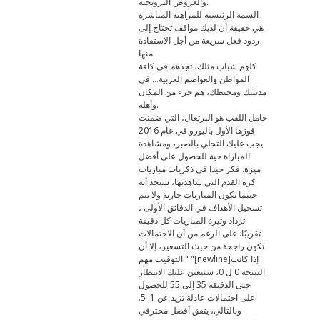
والعروض الترويجية.
السمة الرئيسية للمراهنة المباشرة
هي حقيقة أن لديك مواقف تحتاج إلى
ردود فعل سريعة من أجل الاستفادة
منها.
كلهم شباب مثلك، تجدهم في كافة
المواطن والعواصم العربية… في
مدينتك ومحيطك، هم جزء من المكان
وأهله.
حامل اللقب هو البرتغال، التي ضمنت
فوزها الأول باليورو في عام 2016.
يجب عليك التحلي بالصبر، ومشاهدة
المباراة حية للحصول على أفضل
ميزة. فكر جيدا في ذكريات مباريات
كرة القدم التي شاهدتها، ستجد أنه
حينما تكون المباريات جارية ولا يتم
تسجيل الأهداف في الدقائق الأولى ،
تزداد وتيرة المباريات كل دقيقة
تقريبًا. على الرغم من أن الاحتمالات
تكون راجحة من حيث التسعير، إلا أن
التوقيت مهم." "[newline]إذا كانت
النتيجة 0 ل 0، سيتعين عليك الانتظار
حتى الدقيقة 35 إلى 55 للحصول
على احتمالات عادلة تزيد عن 1. 5.
وبالتالي، يتفق أفضل محترفي