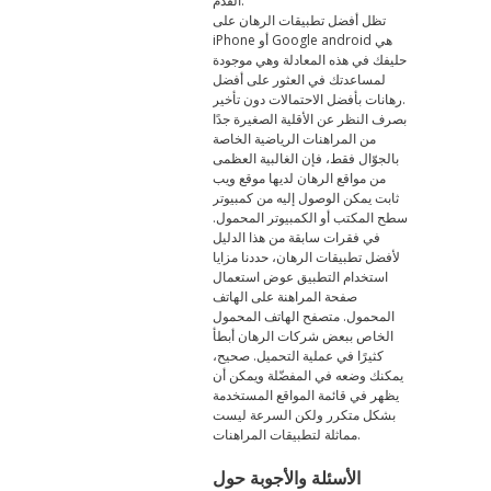
القدم.
تظل أفضل تطبيقات الرهان على
iPhone أو Google android هي
حليفك في هذه المعادلة وهي موجودة
لمساعدتك في العثور على أفضل
رهانات بأفضل الاحتمالات دون تأخير.
بصرف النظر عن الأقلية الصغيرة جدًا
من المراهنات الرياضية الخاصة
بالجوّال فقط، فإن الغالبية العظمى
من مواقع الرهان لديها موقع ويب
ثابت يمكن الوصول إليه من كمبيوتر
سطح المكتب أو الكمبيوتر المحمول.
في فقرات سابقة من هذا الدليل
لأفضل تطبيقات الرهان، حددنا مزايا
استخدام التطبيق عوض استعمال
صفحة المراهنة على الهاتف
المحمول. متصفح الهاتف المحمول
الخاص ببعض شركات الرهان أبطأ
كثيرًا في عملية التحميل. صحيح،
يمكنك وضعه في المفضّلة ويمكن أن
يظهر في قائمة المواقع المستخدمة
بشكل متكرر ولكن السرعة ليست
مماثلة لتطبيقات المراهنات.
الأسئلة والأجوبة حول