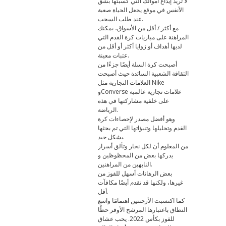
لا تريد إيداع أموالك التي كسبتها بشق
الأنفس في موقع يجعل الحياة صعبة
عند طلب السحب.
مع أكثر / أقل من الأسواق، يمكنك
المراهنة على مباريات كرة القدم التي
لديها أهداف أو زوايا أكثر أو أقل من
عتبات معينة.
أصبحت كرة السلة أيضًا جزءًا من
الثقافة الشعبية السائدة حيث أصبحت
العلامات التجارية مثل Nike
وConverse علامات تجارية عالمية
على خلفية مشاركتها في هذه
الرياضة.
وهو أفضل مصدر لإحصاءات كرة
القدم وتحليلها وتنبؤاتها التي تم بحثها
بشكل جيد.
من المعلوم أن لكل نجار وتألق أسرار
يدركها بعض من المحظوظين و
النابهين من المراهنين.
بعض الرهانات أسهل للفوز من
غيرها، ولكنها قد تقدم أيضًا مكافآت
أقل.
كما اكتسبت الأرجنتين اهتمامًا واسع
النطاق باعتبارها المرشح الأوفر حظًا
للفوز بكأس 2022. يحب عشاق