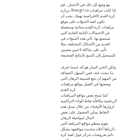
مع وضع كل ذلك في الاعتبار ، قم
بزيارة Shangri La إذا كانت مراهنات
كرة القدم الافتراضية تهمك. يجب أن
تكون لعبة التنبؤات على موقع
مراهنات كرة القدم مجانية ومنفصلة
عن الاحتمالات الثابتة العادية التي
تستمتع بها. تأتي هذه التنبؤات في
العديد من الأشكال المختلفة، مثلا
تأتي على شاكلة لاعبين معينين
للتسجيل إلى التنبؤ بالنتائج الصحيحة.
ولكن الخبر السار هو أنه عندما تعرف
ما تبحث عنه، فمن السهل اكتشافه.
من المهم أن تتبع قسيمة الرهان التي
وضعتها في أفضل مواقع مراهنات
كرة القدم.
كما تمنح بعض مواقع المراهنات
الرياضية مكافأة نقاط الولاء التراكمية
لزوارها الأوفياء، من خلال تبديل هذه
النقاط يمكن الحصول على بعض
المال لمواصلة الرهان.
يقوم معظم مواقع المراهنة التي
ذكرناها أعلاه بتحديث مواقعهه بشكل
دائم بعروضات تتركز حول لعبة كرة