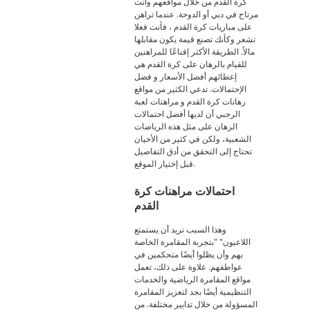
كرة القدم من خلال مواقعهم وأنت
مرتاح في دبي أو الدوحة. عندما تراهن
على مباريات كرة القدم ، فأنت فعلا
تشعر وكأنك تصنع قيمة يكون مقابلها
مالاً. الطريقة الأكثر إقناعًا للمراهنين
للقيام بالرهان على كرة القدم هي
إعطائهم أفضل الأسعار و فضل
الإحتمالات. تدعي الكثير من مواقع
رهانات كرة القدم و مراهنات لعبة
الرجبي أن لديها أفضل احتمالات
الرهان على مثل هذه الرياضات
الشعبية، ولكن في كثير من الأحيان
تحتاج إلى التحقق من أدق التفاصيل
قبل إختيار الموقع.
احتمالات مراهنات كرة
القدم
وهذا السبب نريد أن يستمتع
اللاعبون" "بتجربة المقامرة الخاصة
بهم وأن يظلوا أيضًا متحكمين في
عواطفهم. علاوة على ذلك، تعمل
مواقع المقامرة الرياضية والخدمات
التنظيمية أيضًا بجد لتعزيز المقامرة
المسؤولة من خلال تدابير مختلفة. من