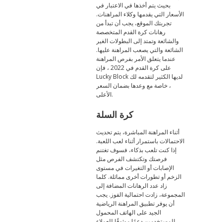
بحيث يتم أخذها في الاعتبار في
الأسعار التي يقدمها وكلاء المراهنات.
تجربتك الموقع، يجب أن تبدأ من
رهانات كرة القدم المتخصصة
والشائعة وتمتد إلى البطولات الغير
الشائعة والتي يصعب المراهنة عليها.
عندما يتعلق الأمر بفرص المراهنة
على كرة القدم في 2022 ، فإن
Lucky Block لديها الكثير لتقدمه لك
، خاصة مع وعدها بضمان السعر
الأعلى.
كرة السلة
أثناء المراهنة المباشرة، يتم تحديث
الاحتمالات باستمرار أثناء لعب اللعبة.
إذا كنت تلعب بذكاء، فسوف تغتنم
فرصتك وتكتشف الفرص مثل
الإصابات أو التغيرات في مستوى
الزخم أو تطورات أخرى مماثلة. كلما
زاد عدد الرهانات المضافة إلى
المجموعة، زادت احتمالية الفوز. يجب
أن يوفر تطبيق المراهنة الرياضية
الجيد على الهاتف المحمول
للمستخدمين دعمًا موثوقًا للعملاء.