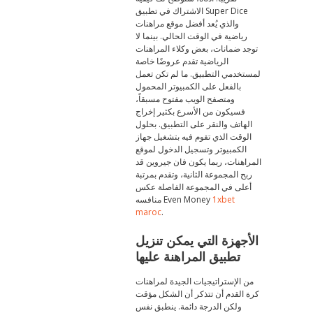
الاشتراك في تطبيق Super Dice
والذي يُعد أفضل موقع مراهنات
رياضية في الوقت الحالي. بينما لا
توجد ضمانات، بعض وكلاء المراهنات
الرياضية تقدم عروضًا خاصة
لمستخدمي التطبيق. ما لم تكن تعمل
بالفعل على الكمبيوتر المحمول
ومتصفح الويب مفتوح مسبقاً،
فسيكون من الأسرع بكثير إخراج
الهاتف والنقر على التطبيق. بحلول
الوقت الذي تقوم فيه بتشغيل جهاز
الكمبيوتر وتسجيل الدخول لموقع
المراهنات، ربما يكون فان جيروين قد
ربح المجموعة الثانية، وتقدم بمرتبة
أعلى في المجموعة الفاصلة عكس
1xbet
منافسه Even Money
maroc
.
الأجهزة التي يمكن تنزيل
تطبيق المراهنة عليها
من الإستراتيجيات الجيدة لمراهنات
كرة القدم أن تتذكر أن الشكل مؤقت
ولكن الدرجة دائمة. ينطبق نفس