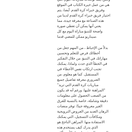
هي من عمل خيرة الكتاب في الموقع
وفريق خبراء كرة القدم. أيضا، يتم
اختيار فريق خبراء كرة القدم لدينا من
هذه الصناعة مع معرفة جيدة، مما
يعني أنها يمكن أن تعطي صورة
واضحة للتنبؤ مباراة اليوم مع كل
سيناريو ممكن للمضي قدما.
بدلاً من الإحباط ، من المهم جعل من
أخطائك فرص للتعلم وتحسين
مهاراتك في التنبؤ. من خلال التفكير
في الخطأ الذي حدث ولماذا، يمكنك
تجنب ارتكاب نفس الأخطاء في
المستقبل. كما هو معلوم، من
الضروري معرفة تفاصيل جميع
مباريات كرة القدم التي تريد"
"المراهنة عليها. ورغم أنه قد يكون
من الصعب الحصول على معلومات
دقيقة وشاملة، خاصة بالنسبة للفرق
الغير معروفة جيدًا. توفر منصات
الرهان العديد من العروض الترويجية
ومكافآت التسجيل، التي يمكنك
الاستفادة منها. المراهن الناجح هو
الذي يدرك كيف يستخدم هذه