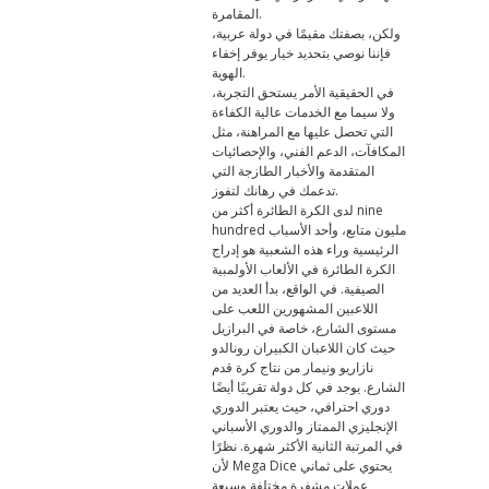
المقامرة.
ولكن، بصفتك مقيمًا في دولة عربية،
فإننا نوصي بتحديد خيار يوفر إخفاء
الهوية.
في الحقيقية الأمر يستحق التجربة،
ولا سيما مع الخدمات عالية الكفاءة
التي تحصل عليها مع المراهنة، مثل
المكافآت، الدعم الفني، والإحصائيات
المتقدمة والأخبار الطازجة التي
تدعمك في رهانك لتفوز.
لدى الكرة الطائرة أكثر من nine
hundred مليون متابع، وأحد الأسباب
الرئيسية وراء هذه الشعبية هو إدراج
الكرة الطائرة في الألعاب الأولمبية
الصيفية. في الواقع، بدأ العديد من
اللاعبين المشهورين اللعب على
مستوى الشارع، خاصة في البرازيل
حيث كان اللاعبان الكبيران رونالدو
نازاريو ونيمار من نتاج كرة قدم
الشارع. يوجد في كل دولة تقريبًا أيضًا
دوري احترافي، حيث يعتبر الدوري
الإنجليزي الممتاز والدوري الأسباني
في المرتبة الثانية الأكثر شهرة. نظرًا
لأن Mega Dice يحتوي على ثماني
عملات مشفرة مختلفة وسبعة