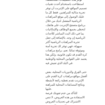
استطاعت باستخدام أحدث تقنيات
تصميم المواقع على الإنترنت أن توفر
تجربة مثالية للمراهنين. فقط كل ما
عليك الوصول إلى موقع المراهنات
الرياضية المفضل لديك من خلال
برنامج متصفح الإنترنت على هاتفك،
لتحظى بجميع الوظائف والإمكانيات
بما في ذلك البث المباشر للأحداث
الرياضية إن وجد. بالإضافة إلى جعل
تجربة المراهنات الرياضية أكثر
سهولة، فهي توفر لك تجربة آمنة
وموثوقة تمامًا. نعم، برامج مراهنات
كرة القدم قد تكون قانونية، ولكن هذا
يعتمد على القوانين المحلية والوطنية
في البلد الذي تعيش فيه.
حتى الفِرق والدوريات المحلية، بعض
أفضل مواقع مراهنات كرة القدم على
الإنترنت تقدم تغطية رائعة لأنشطة
ونتائج المسابقات المحلية للمراهنة
عليها.
للتأكد من عدم تفويتك فرصة
الاستفادة من هذه العروض، لا تنس
الاشتراك في تحديثات العروض