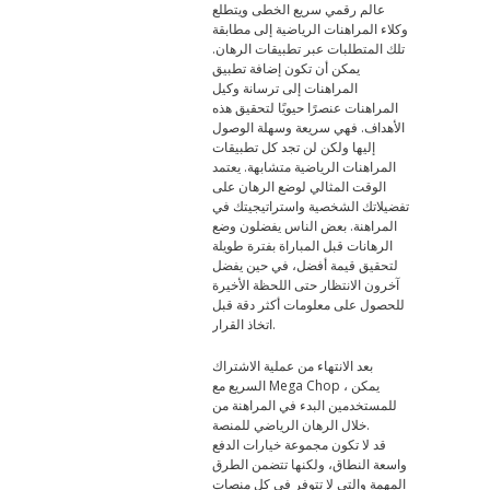
عالم رقمي سريع الخطى ويتطلع
وكلاء المراهنات الرياضية إلى مطابقة
تلك المتطلبات عبر تطبيقات الرهان.
يمكن أن تكون إضافة تطبيق
المراهنات إلى ترسانة وكيل
المراهنات عنصرًا حيويًا لتحقيق هذه
الأهداف. فهي سريعة وسهلة الوصول
إليها ولكن لن تجد كل تطبيقات
المراهنات الرياضية متشابهة. يعتمد
الوقت المثالي لوضع الرهان على
تفضيلاتك الشخصية واستراتيجيتك في
المراهنة. بعض الناس يفضلون وضع
الرهانات قبل المباراة بفترة طويلة
لتحقيق قيمة أفضل، في حين يفضل
آخرون الانتظار حتى اللحظة الأخيرة
للحصول على معلومات أكثر دقة قبل
اتخاذ القرار.
بعد الانتهاء من عملية الاشتراك
السريع مع Mega Chop ، يمكن
للمستخدمين البدء في المراهنة من
خلال الرهان الرياضي للمنصة.
قد لا تكون مجموعة خيارات الدفع
واسعة النطاق، ولكنها تتضمن الطرق
المهمة والتي لا تتوفر في كل منصات