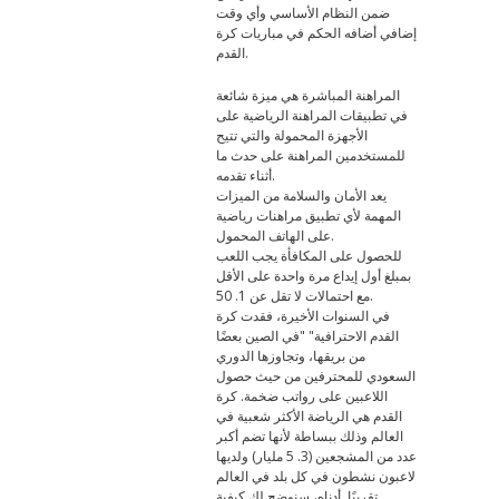
ضمن النظام الأساسي وأي وقت
إضافي أضافه الحكم في مباريات كرة
القدم.
المراهنة المباشرة هي ميزة شائعة
في تطبيقات المراهنة الرياضية على
الأجهزة المحمولة والتي تتيح
للمستخدمين المراهنة على حدث ما
أثناء تقدمه.
يعد الأمان والسلامة من الميزات
المهمة لأي تطبيق مراهنات رياضية
على الهاتف المحمول.
للحصول على المكافأة يجب اللعب
بمبلغ أول إيداع مرة واحدة على الأقل
مع احتمالات لا تقل عن 1. 50.
في السنوات الأخيرة، فقدت كرة
القدم الاحترافية" "في الصين بعضًا
من بريقها، وتجاوزها الدوري
السعودي للمحترفين من حيث حصول
اللاعبين على رواتب ضخمة. كرة
القدم هي الرياضة الأكثر شعبية في
العالم وذلك ببساطة لأنها تضم أكبر
عدد من المشجعين (3. 5 مليار) ولديها
لاعبون نشطون في كل بلد في العالم
تقريبًا. أدناه، سنوضح لك كيفية