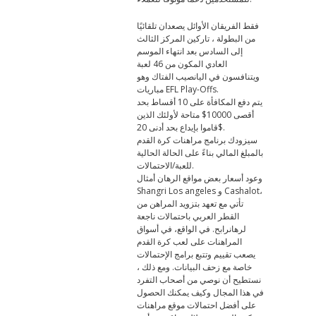
فقط الفريقان الأوائل يصعدان تلقائيًا
من البطولة ، تاركين المركز الثالث
إلى السادس بعد انتهاء الموسم
العادي المكون من 46 لعبة
ويتنافسون في اليانصيب الفتاك وهو
مباريات EFL Play-Offs.
يتم دفع المكافأة على 10 أقساط بحد
أقصى 10000$ متاحة لأولئك الذين
قاموا بإيداع بحد أدنى 20$.
سيزودك برنامج مراهنات كرة القدم
بالمبلغ المالي بناءً على الحالة الحالية
للعبة/الاحتمالات.
وعود أسعار بعض مواقع الرهان أمثال
Shangri Los angeles و Cashalot،
تأتي مع تعهد بتزويد المراهن من
القطر العربي باحتمالات ناجعة
لرهانرابح. في الواقع، في أسواق
المراهنات على لعب كرة القدم
يصعب تقييم وتتبع برامج الإحتمالات
خاصة مع زحف البيانات. ومع ذلك ،
نستطيح أن نوصي من أصحاب التفرد
في هذا المجال وكيف يمكنك الحصول
على أفضل احتمالات موقع مراهنات