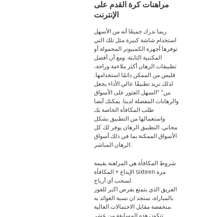
مراهنات كرة القدم على
الإنترنت
ربما ندرك جميعًا أنه من الأسهل
استخدام شاشة كبيرة مثل تلك التي
توفرها أجهزة الكمبيوتر المحمولة أو
المكتبية الثابتة. ومع أن أفضل
تطبيقات الرهان أكثر ملاءمة وراحة،
فليس من الممكن دائمًا استخدامها.
لذلك نريد تطبيقًا عالي الأداء يجعل
من" "السهل العثور على الأسواق
والرهانات المفضلة لدينا. يمكنك أيضا
طلب المكافأة الخاصة بك
واستعمالها من التطبيق بشكل
مجاني. التطبيق الرهان يوفر لك كل
الأسواق الممكنة بما في ذلك أسواق
الرهان المباشر.
شروط المكافأة هي المراهنة بقيمة
الإيداع + المكافأة sixteen مرة
لسحب أي أرباح.
الفريق الذي يتمتع بفرص اكبر للفوز
بالمباراة، ستجد ان نسبة العوائد به
منخفضة مقابل الاحتمالات العالية.
تتكون هذه المسابقة من عشر