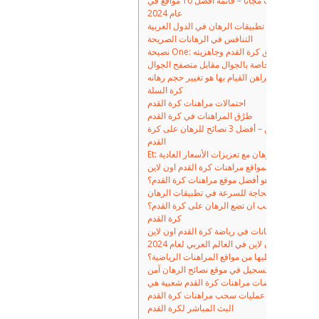
أحدث موقع يعطي توقعات المباريات مجّاناً – قائمة أفضل 10 مواقع في
عام 2024
مراجعة أفضل تطبيقات الرهان في الدول العربية
التنافس في الرهانات الصريحة
يحة One: دراسة أخبار فريق كرة القدم وجاهزيته
قات الرهان الخاصة بالجوال مقابل متصفح الجوال
كرة السلة
احتمالات مراهنات كرة القدم
طرُق المراهنات في كرة القدم
أسرار مراهنات كرة القدم اون لاين – أفضل 3 نصائح للرهان على كرة
القدم
Et: افضل تطبيق رهان مع تعزيزات الأسعار العادية
زات الرئيسية لمواقع مراهنات كرة القدم اون لاين
ما هو أفضل موقع مراهنات كرة القدم؟
الحاجة للسرعة في تطبيقات الرهان
متى يجب ان تضع الرهان على كرة القدم؟
كرة القدم
أنواع الرهانات في رياضة كرة القدم اون لاين
ة القدم اون لاين في العالم العربي لعام 2024
التي احصل عليها من مواقع المراهنات الرياضية؟
التسجيل في موقع نصائح الرهان آمن
بعض أكثر عروضات مراهنات كرة القدم شعبية هي
لوقت تستغرق عمليات سحب مراهنات كرة القدم
البث المباشر لكرة القدم