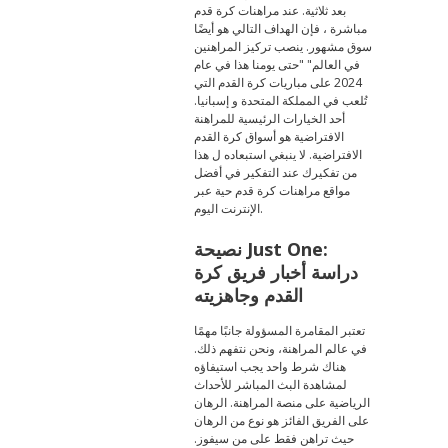
بعد ثلاثية. عند مراهنات كرة قدم
مباشرة ، فإن الهداف التالي هو أيضًا
سوق مشهور. ينصب تركيز المراهنين
في العالم" "حتى يومنا هذا في عام
2024 على مباريات كرة القدم التي
تُلعب في المملكة المتحدة و إسبانيا.
أحد الخيارات الرئيسية للمراهنة
الافتراضية هو أسواق كرة القدم
الافتراضية. لا ينبغي استبعاده ل هذا
من تفكيرك عند التفكير في أفضل
مواقع مراهنات كرة قدم حية عبر
الإنترنت اليوم.
نصيحة Just One:
دراسة أخبار فريق كرة
القدم وجاهزيته
تعتبر المقامرة المسؤولة جانبًا مهمًا
في عالم المراهنة، ونحن نتفهم ذلك.
هناك شرط واحد يجب استيفاؤه
لمشاهدة البث المباشر للأحداث
الرياضية على منصة المراهنة. الرهان
على الفريق الفائز هو نوع من الرهان
حيث تراهن فقط على من سيفوز.