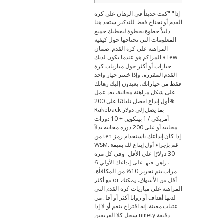
إذا" "كنت جديداً في الرهان على كرة
القدم أو تحتاج فقط للتذكير ستجد هنا
دليلاً خطوة بخطوة ليعطيك جميع
المعلومات التي تحتاجها حول كيفية
المراهنة على كرة القدم. ضمان
المراكم هو عندما يكون لديك a few
خيارات أو أكثر حول مباريات كرة
القدم المقررة، وإذا خسر خيار واحد
فقط من خياراتك، يعيدون إليك رهانك
على شكل مراهنة مجانية. بعد عمل
أول إيداع احصل تلقائيًا على 200%
Rakeback بما يصل إلى دولار
أمريكي / 1 بيتكوين + 10 دورات
مجانية أو على 200 دورة مجانية بدلاً
من ten إذا كان إيداعك باستخدام رمز
WSM. قم بإجراء أول إيداع لك بقيمة
30 دولارًا على الأقل، وفي كل مرة
تراهن فيها على إيداعك الأولي 6
مرات يتم تحرير 10% من المكافأة.
مع أكثر or أقل من الأسواق، يمكنك
المراهنة على مباريات كرة القدم التي
لديها أهداف أو زوايا أكثر أو أقل من
عتبات معينة. إنه اقتراح بنعم أو لا إذا
سجل كلا الفريقين ninety دقيقة