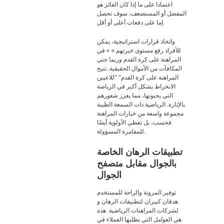
اعتمادا على ما إذا كان الفائز هو
المفضل أو المستضعف، سوف تحصل
إما على دفعات أعلى أو أقل.
واتخاذ قرارات استراتيجية، يمكن
للأفراد رفع مستوى خبرتهم » « في
المراهنة على كرة القدم وربما جني
المكافآت من الأموال الحقيقية. تتيح
المراهنة على كرة القدم" "للاعبين
الانخراط بشكل أكبر في الرياضة
التي يحبونها، مما يعزز شعورهم
بالإثارة. الرياضية ذات السمعة الطيبة
مجموعة واسعة من خيارات المراهنة
فحسب، بل تعطي الأولوية أيضًا
للمقامرة المسؤولة.
تطبيقات الرهان الخاصة
بالجوال مقابل متصفح
الجوال
توفير المرونة والراحة للمستخدم
هدفان كبيران لتطبيقات الرهان و
لشركات المراهنات الرياضية. هذه
هي العوامل التي يطلبها العملاء في