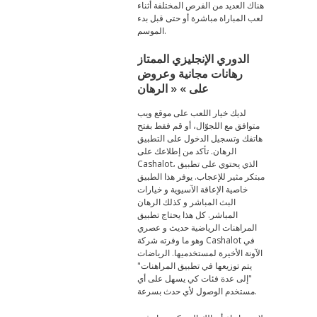
هناك العديد من الفرص المختلفة أثناء
لعب المباراة مباشرة أو حتى قبل بدء
الموسم.
الدوري الإنجليزي الممتاز
رهانات مجانية وعروض
على » « الرهان
لديك خيار اللعب على موقع ويب
متوافق مع اللجوّال، أو قم فقط بفتح
هاتفك وتسجيل الدخول على التطبيق
الرهان. تأكد من إطلاعك على
Cashalot، الذي يحتوي على تطبيق
مبتكر مثير للإعجاب. يوفر هذا الطبيق
خاصية الإعاقة الآسيوية و خيارات
البث المباشر و كذلك الرهان
المباشر. كل هذا يحتاج تطبيق
المراهنات الرياضية حديث و عصري
وهو ما وفرته شركة Cashalot في
الآونة الأخيرة لمستخدميها. الرياضات
يتم توزيعها في تطبيق المراهنات"
"إلى عدة فئات كي يسهل على أي
مستخدم الوصول لأي حدث بسرعة.