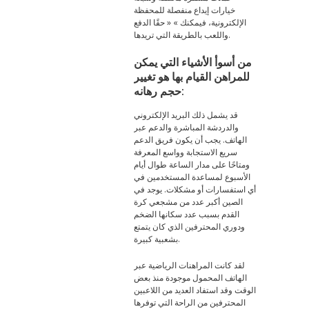
خيارات إيداع منفصلة للمحفظة
الإلكترونية، فيمكنك » « حقًا الدفع
واللعب بالطريقة التي تريدها.
من أسوأ الأشياء التي يمكن
للمراهن القيام بها هو تغيير
حجم رهانه:
قد يشمل ذلك البريد الإلكتروني
والدردشة المباشرة والدعم عبر
الهاتف. يجب أن يكون فريق الدعم
سريع الاستجابة وواسع المعرفة
ومتاحًا على مدار الساعة طوال أيام
الأسبوع لمساعدة المستخدمين في
أي استفسارات أو مشكلات. يوجد في
الصين أكبر عدد من مشجعي كرة
القدم بسبب عدد سكانها الضخم
ودوري المحترفين الذي كان يتمتع
بشعبية كبيرة.
لقد كانت المراهنات الرياضية عبر
الهاتف المحمول موجودة منذ بعض
الوقت وقد استفاد العديد من اللاعبين
المحترفين من الراحة التي توفرها