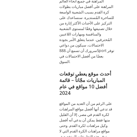
المراهنة في جميع أنحاء العالم
المراهنة على أفضل مباريات بطولات
كرة القدم بسبب الشعبية الواسعة
للساحرة المُستديرة. سنساعدك على
التركيز على الأحداث الأكثر إثارة من
خلال تصنيفها وفقًا لمستوى الشعبية
والمنافسة ومهارات اللاعبين
المُحترفين. عندما يتعلق الأمر بجودة
الاحتمالات، سيكون من دواعي
سرورك أن تسمع أن 888Sport توفر
بعضًا من أفضل الاحتمالات في
السوق.
أحدث موقع يعطي توقعات
المباريات مجّاناً – قائمة
أفضل 10 مواقع في عام
2024
على الرغم من أن العديد من المواقع
قد تدعي أنها أفضل مواقع المراهنات
لكرة القدم في مصر، إلا أن القليل
منها فقط يمكن أن يدعي أنه أفضل
وكيل مراهنات لكرة القدم. وحتى
مواقع مراهنات الكرة القدم التي لا
توفر هذه التطبيقات المتخصصة،