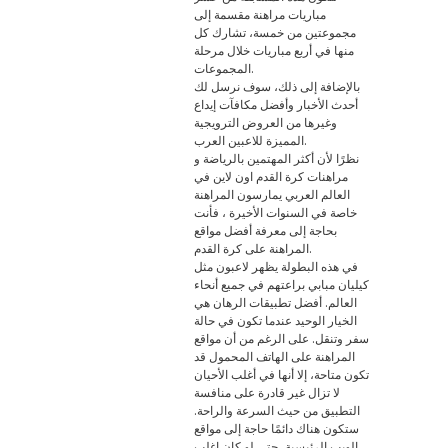
مباريات مراهنة مقسمة إلى
مجموعتين من خمسة، تشارك كل
منها في أربع مباريات خلال مرحلة
المجموعات.
بالإضافة إلى ذلك، سوف نرسل لك
أحدث الأخبار وأفضل مكافآت إيداع
وغيرها من العروض الترويجية
المميزة للاعبين العرب.
نظرًا لأن أكثر المهتمين بالرياضة و
مراهنات كرة القدم اون لاين في
العالم العربي يمارسون المراهنة
خاصة في السنوات الأخيرة ، فأنت
بحاجة إلى معرفة أفضل مواقع
المراهنة على كرة القدم.
في هذه البطولة يظهر لاعبون مثل
كيليان مبابي براعتهم في جميع أنحاء
العالم. أفضل تطبيقات الرهان هي
الخيار الوحيد عندما تكون في حالة
سفر وتنقل. على الرغم من أن مواقع
المراهنة على الهاتف المحمول قد
تكون متاحة، إلا أنها في أغلب الأحيان
لا تزال غير قادرة على منافسة
التطبيق من حيث السرعة والراحة.
ستكون هناك دائمًا حاجة إلى مواقع
الويب الرئيسية، حتى لو كان اغلب