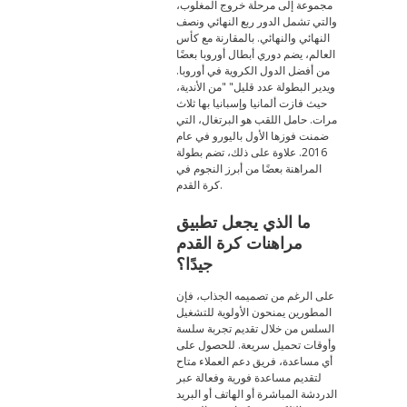
مجموعة إلى مرحلة خروج المغلوب،
والتي تشمل الدور ربع النهائي ونصف
النهائي والنهائي. بالمقارنة مع كأس
العالم، يضم دوري أبطال أوروبا بعضًا
من أفضل الدول الكروية في أوروبا.
ويدير البطولة عدد قليل" "من الأندية،
حيث فازت ألمانيا وإسبانيا بها ثلاث
مرات. حامل اللقب هو البرتغال، التي
ضمنت فوزها الأول باليورو في عام
2016. علاوة على ذلك، تضم بطولة
المراهنة بعضًا من أبرز النجوم في
كرة القدم.
ما الذي يجعل تطبيق
مراهنات كرة القدم
جيدًا؟
على الرغم من تصميمه الجذاب، فإن
المطورين يمنحون الأولوية للتشغيل
السلس من خلال تقديم تجربة سلسة
وأوقات تحميل سريعة. للحصول على
أي مساعدة، فريق دعم العملاء متاح
لتقديم مساعدة فورية وفعالة عبر
الدردشة المباشرة أو الهاتف أو البريد