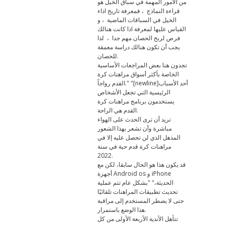
من الأمور المهمة في سباق الخيل هو
قراءة النماذج ، فمعرفة تاريخ اذاء
الخيل في السباقات الماضية ، و
القياس عليها لمعرفة اذا كانت هنالك
فرص لربح الحصان مهم جدا ، لذا
يجب أن تكون هنالك دراسة معمقة
للحصان.
تجدون هنا بعض المراجعات الأساسية
الخاصة بأكثر أسواق مراهنات كرة
القدم رواجاً." "[newline]أحد الأسباب
الرئيسية التي تجعل الأشخاص
يستخدمون برنامج مراهنات كرة
القدم هي الراحة.
تريد أن ترى الحدث على الهواء
مباشرة وأن تشعر بهذا الشعور
المذهل الذي لن تحصل عليه إلا في
مراهنات كرة قدم حية في سنة
2022.
قد يكون هذا هو الحال سابقا، لكن مع
أجهزة Android os و iPhone
الحديثة،" "بشكل عام تتم عملية
تحديث تطبيقات المراهنات تلقائيًا
حتى لا يضطر المستخدم إلى مراقبة
هذا الوضع باستمرار.
تتأهل الأندية الأربعة الأولى من كل