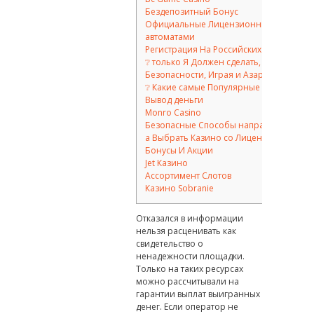
Бездепозитный Бонус
Официальные Лицензионные Казино С
автоматами
Регистрация На Российских Сайтах Каз
❔ только Я Должен сделать, Чтобы Остав
Безопасности, Играя и Азартные Игры
❔ Какие самые Популярные Игры?
Вывод деньги
Monro Casino
Безопасные Способы напрашивается 
а Выбрать Казино со Лицензией
Бонусы И Акции
Jet Казино
Ассортимент Слотов
Казино Sobranie
Отказался в информации
нельзя расценивать как
свидетельство о
ненадежности площадки.
Только на таких ресурсах
можно рассчитывали на
гарантии выплат выигранных
денег. Если оператор не