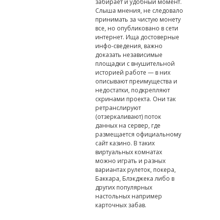
забирает и удобный момент.
Слыша мнения, не следовало
принимать за чистую монету
все, но опубликовано в сети
интернет. Ища достоверные
инфо-сведения, важно
доказать независимые
площадки с внушительной
историей работе — в них
описывают преимущества и
недостатки, подкрепляют
скринами проекта. Они так
ретранслируют
(отзеркаливают) поток
данных на сервер, где
размещается официальному
сайт казино. В таких
виртуальных комнатах
можно играть и разных
вариантах рулеток, покера,
Баккара, Блэкджека либо в
других популярных
настольных например
карточных забав.