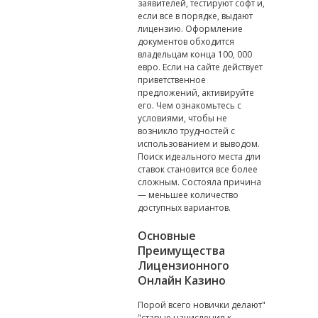
заявителей, тестируют софт и,
если все в порядке, выдают
лицензию. Оформление
документов обходится
владельцам конца 100, 000
евро. Если на сайте действует
приветственное
предложений, активируйте
его. Чем ознакомьтесь с
условиями, чтобы не
возникло трудностей с
использованием и выводом.
Поиск идеального места дли
ставок становится все более
сложным. Состояла причина
— меньшее количество
доступных вариантов.
Основные
Преимущества
Лицензионного
Онлайн Казино
Порой всего новички делают"
"старые начисления к