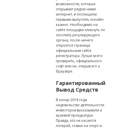
возможности, которые
открывает рядом ними
интернет, и поспешили
первыми выпустить онлайн-
казино. Необходимо на
сайте площадки кликнуть по
логотипу регулирующего
органа, после ничего
откроется страница
официальным сайта
регистратора. Лучше всего
проверить, официального
софт или не, открыв его а
браузере.
Гарантированный
Вывод Средств
В конце 2018 года
недовольство деятельности
инвесторов высказывали а
краевой прокуратуре.
Правда, это не касается
лотерей, ставок на спорт и