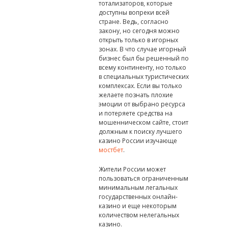
тотализаторов, которые
доступны вопреки всей
стране. Ведь, согласно
закону, но сегодня можно
открыть только в игорных
зонах. В что случае игорный
бизнес был бы решенный по
всему континенту, но только
в специальных туристических
комплексах. Если вы только
желаете познать плохие
эмоции от выбрано ресурса
и потеряете средства на
мошенническом сайте, стоит
должным к поиску лучшего
казино России изучающе
мостбет
.
Жители России может
пользоваться ограниченным
минимальным легальных
государственных онлайн-
казино и еще некоторым
количеством нелегальных
казино.