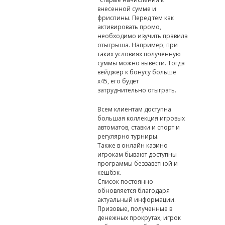
внесенной сумме и
фриспины. Перед тем как
активировать промо,
необходимо изучить правила
отыгрыша. Например, при
таких условиях полученную
суммы можно вывести. Тогда
вейджер к бонусу больше
х45, его будет
затруднительно отыграть.
Всем клиентам доступна
большая коллекция игровых
автоматов, ставки и спорт и
регулярно турниры.
Также в онлайн казино
игрокам бывают доступны
программы беззаветной и
кешбэк.
Список постоянно
обновляется благодаря
актуальный информации.
Призовые, полученные в
денежных прокрутах, игрок