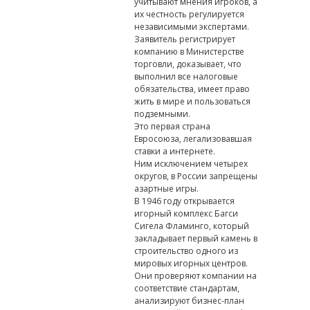
учитывают мнения игроков, а
их честность регулируется
независимыми экспертами.
Заявитель регистрирует
компанию в Министерстве
торговли, доказывает, что
выполнил все налоговые
обязательства, имеет право
жить в мире и пользоваться
подземными.
Это первая страна
Евросоюза, легализовавшая
ставки а интернете.
Ним исключением четырех
округов, в России запрещены
азартные игры.
В 1946 году открывается
игорный комплекс Багси
Сигела Фламинго, который
закладывает первый камень в
строительство одного из
мировых игорных центров.
Они проверяют компании на
соответствие стандартам,
анализируют бизнес-план