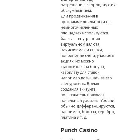
разрешению споров, эту с их
обслуживанием.
Дли продвижения в
программе лояльности на
немногочисленных
площадках используются
баллы ― внутренняя
виртуальном валюта,
начисляемая и ставки,
пополнение счета, участие в
акциях. Их можно
становиться на бонусы,
кварплату для ставок
например повышать за его
счет уровень. Время
создания аккаунта
пользователь получает
начальный уровень. Уровни
обычно дифференцируются,
например, бронза, серебро,
платина и т. д.
Punch Casino