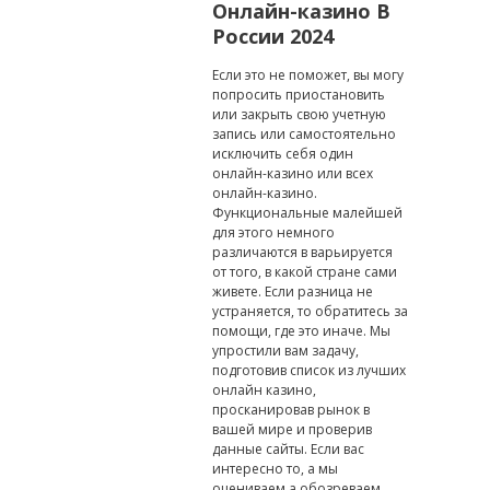
Онлайн-казино В
России 2024
Если это не поможет, вы могу
попросить приостановить
или закрыть свою учетную
запись или самостоятельно
исключить себя один
онлайн-казино или всех
онлайн-казино.
Функциональные малейшей
для этого немного
различаются в варьируется
от того, в какой стране сами
живете. Если разница не
устраняется, то обратитесь за
помощи, где это иначе. Мы
упростили вам задачу,
подготовив список из лучших
онлайн казино,
просканировав рынок в
вашей мире и проверив
данные сайты. Если вас
интересно то, а мы
оцениваем а обозреваем