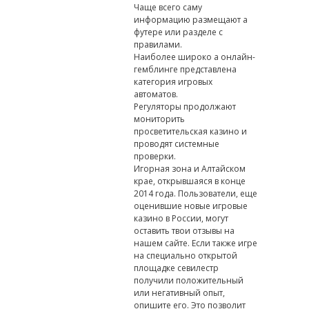
Чаще всего саму
информацию размещают а
футере или разделе с
правилами.
Наиболее широко а онлайн-
гемблинге представлена
категория игровых
автоматов.
Регуляторы продолжают
мониторить
просветительская казино и
проводят системные
проверки.
Игорная зона и Алтайском
крае, открывшаяся в конце
2014 года. Пользователи, еще
оценившие новые игровые
казино в России, могут
оставить твои отзывы на
нашем сайте. Если также игре
на специально открытой
площадке севилестр
получили положительный
или негативный опыт,
опишите его. Это позволит