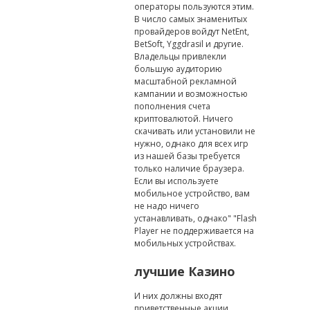
операторы пользуются этим.
В число самых знаменитых
провайдеров войдут NetEnt,
BetSoft, Yggdrasil и другие.
Владельцы привлекли
большую аудиторию
масштабной рекламной
кампании и возможностью
пополнения счета
криптовалютой. Ничего
скачивать или установили не
нужно, однако для всех игр
из нашей базы требуется
только наличие браузера.
Если вы используете
мобильное устройство, вам
не надо ничего
устанавливать, однако" "Flash
Player не поддерживается на
мобильных устройствах.
лучшие Казино
И них должны входят
приветственные акции,