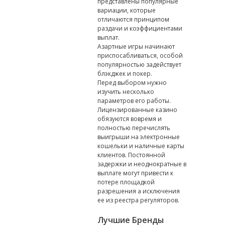
представлены популярные
вариации, которые
отличаются принципом
раздачи и коэффициентами
выплат.
Азартные игры начинают
приспосабливаться, особой
популярностью задействует
блэкджек и покер.
Перед выбором нужно
изучить несколько
параметров его работы.
Лицензированные казино
обязуются вовремя и
полностью перечислять
выигрыши на электронные
кошельки и наличные карты
клиентов. Постоянной
задержки и неоднократные в
выплате могут привести к
потере площадкой
разрешения а исключения
ее из реестра регуляторов.
Лучшие Бренды