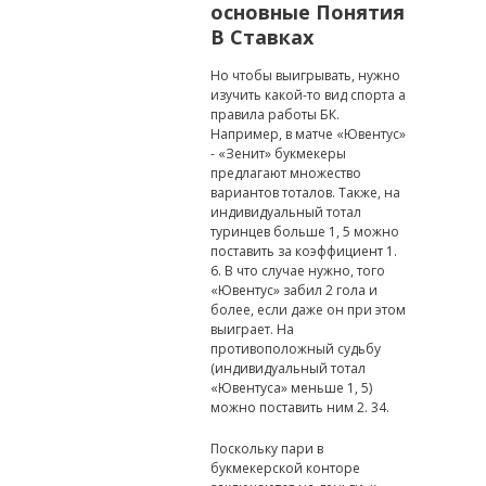
основные Понятия
В Ставках
Но чтобы выигрывать, нужно
изучить какой-то вид спорта а
правила работы БК.
Например, в матче «Ювентус»
- «Зенит» букмекеры
предлагают множество
вариантов тоталов. Также, на
индивидуальный тотал
туринцев больше 1, 5 можно
поставить за коэффициент 1.
6. В что случае нужно, того
«Ювентус» забил 2 гола и
более, если даже он при этом
выиграет. На
противоположный судьбу
(индивидуальный тотал
«Ювентуса» меньше 1, 5)
можно поставить ним 2. 34.
Поскольку пари в
букмекерской конторе