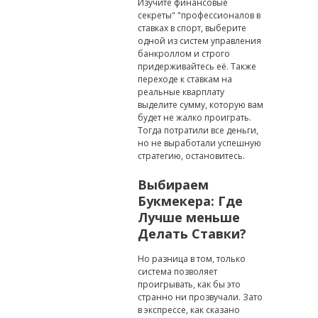
Изучите финансовые
секреты" "профессионалов в
ставках в спорт, выберите
одной из систем управления
банкроллом и строго
придерживайтесь её. Также
переходе к ставкам на
реальные кварплату
выделите сумму, которую вам
будет не жалко проиграть.
Тогда потратили все деньги,
но не выработали успешную
стратегию, остановитесь.
Выбираем
Букмекера: Где
Лучше меньше
Делать Ставки?
Но разница в том, только
система позволяет
проигрывать, как бы это
странно ни прозвучали. Зато
в экспрессе, как сказано