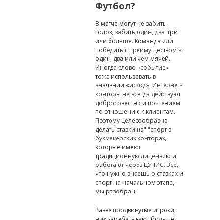
Футбол?
В матче могут не забить
голов, забить один, два, три
или больше. Команда или
победить с преимуществом в
один, два или чем мячей.
Иногда слово «событие»
тоже использовать в
значении «исход». Интернет-
конторы не всегда действуют
добросовестно и почтением
по отношению к клиентам.
Поэтому целесообразно
делать ставки на" "спорт в
букмекерских конторах,
которые имеют
традиционную лицензию и
работают через ЦУПИС. Всё,
что нужно знаешь о ставках и
спорт на начальном этапе,
мы разобран.
Разве продвинутые игроки,
них зарабатывают больше.