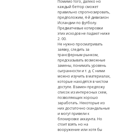
Помимо того, далеко но
каждый беттор сможет
правильно спрогнозировать,
предположим, 4-й дивизион
Исландии по футболу.
Предматчевые котировки
этих исходов не падают ниже
2. 00.
Не нужно просматривать
заявку, следить за
трансферным рынком,
предсказывать возможные
замены, понимать уровень
сыгранности и т. д. С ними
можно изучить в материалах,
которые находятся в чистом
доступе. Взамен предложу
список из интересных схем,
позволяющих хорошо
заработать. Некоторые из
них достаточно скандальные
и могут привели к
блокировке аккаунта. Но
стоит взять но на
вооружение или хотя бы