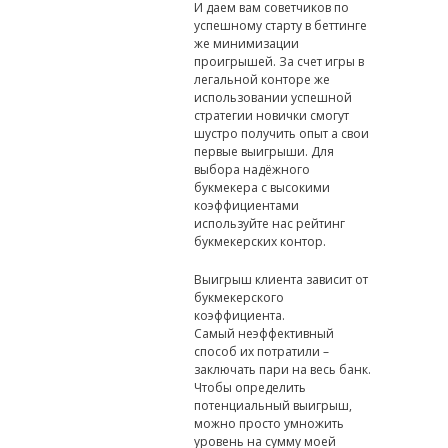
И даем вам советчиков по
успешному старту в беттинге
же минимизации
проигрышей. За счет игры в
легальной конторе же
использовании успешной
стратегии новички смогут
шустро получить опыт а свои
первые выигрыши. Для
выбора надёжного
букмекера с высокими
коэффициентами
используйте нас рейтинг
букмекерских контор.
Выигрыш клиента зависит от
букмекерского
коэффициента.
Самый неэффективный
способ их потратили –
заключать пари на весь банк.
Чтобы определить
потенциальный выигрыш,
можно просто умножить
уровень на сумму моей