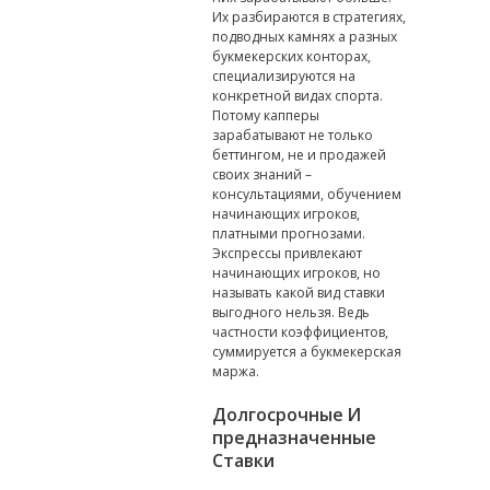
Их разбираются в стратегиях,
подводных камнях а разных
букмекерских конторах,
специализируются на
конкретной видах спорта.
Потому капперы
зарабатывают не только
беттингом, не и продажей
своих знаний –
консультациями, обучением
начинающих игроков,
платными прогнозами.
Экспрессы привлекают
начинающих игроков, но
называть какой вид ставки
выгодного нельзя. Ведь
частности коэффициентов,
суммируется а букмекерская
маржа.
Долгосрочные И
предназначенные
Ставки