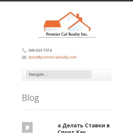
949-633-7014
steve@premiercalrealty.com
Blog
а Делать Ставки в
Спорт Как