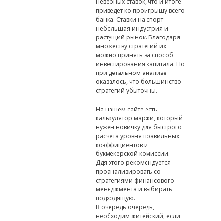
неверных ставок, что и итоге
приведет ко проигрышу всего
банка. Ставки на спорт —
небольшая индустрия и
растущий рынок. Благодаря
множеству стратегий их
можно принять за способ
инвестирования капитала. Но
при детальном анализе
оказалось, что большинство
стратегий убыточны.
На нашем сайте есть
калькулятор маржи, который
нужен новичку для быстрого
расчета уровня правильных
коэффициентов и
букмекерской комиссии.
Ддя этого рекомендуется
проанализировать со
стратегиями финансового
менеджмента и выбирать
подходящую.
В очередь очередь,
необходим житейский, если