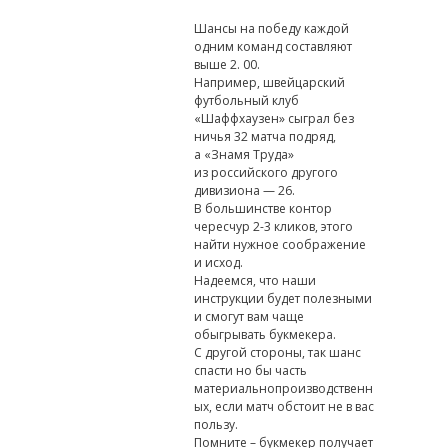
Шансы на победу каждой
одним команд составляют
выше 2. 00.
Например, швейцарский
футбольный клуб
«Шаффхаузен» сыграл без
ничья 32 матча подряд,
а «Знамя Труда»
из российского другого
дивизиона — 26.
В большинстве контор
чересчур 2-3 кликов, этого
найти нужное соображение
и исход.
Надеемся, что наши
инструкции будет полезными
и смогут вам чаще
обыгрывать букмекера.
С другой стороны, так шанс
спасти но бы часть
материальнопроизводственн
ых, если матч обстоит не в вас
пользу.
Помните – букмекер получает