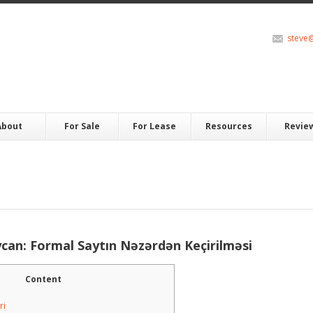
steve
About
For Sale
For Lease
Resources
Revie
can: Formal Saytın Nəzərdən Keçirilməsi
Content
ri