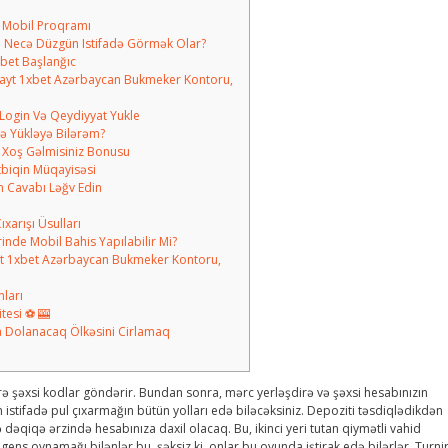
 Mobil Proqramı
 Necə Düzgün Istifadə Görmək Olar?
1xbet Başlanğıc
Sayt 1xbet Azərbaycan Bukmeker Kontoru,
 Login Və Qeydiyyat Yukle
cə Yükləyə Bilərəm?
n Xoş Gəlmisiniz Bonusu
tbiqin Müqayisəsi
n Cavabı Ləğv Edin
ıxarışı Üsulları
rinde Mobil Bahis Yapılabilir Mi?
yt 1xbet Azərbaycan Bukmeker Kontoru,
nları
tesi ⚽️ 🎰
 Dolanacaq Ölkəsini Cirlamaq
ə şəxsi kodlar göndərir. Bundan sonra, mərc yerləşdirə və şəxsi hesabınızın
 istifadə pul çıxarmağın bütün yolları edə biləcəksiniz. Depoziti təsdiqlədikdən
dəqiqə ərzində hesabınıza daxil olacaq. Bu, ikinci yeri tutan qiymətli vahid
egens oynamağı bilənlər bu, şəksiz ki, onlar bu oyunda iştirak edə bilərlər. Turni