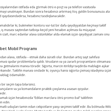
ksiyalarından istifadə edə görmək ötrü e-poçt və ya telefon vasitəsilə
ləməyi unutmayın. Bundan sonra hesabınızı artırmaq Xoş gəldin bonusunuzu ala
ad qaydasındadırsa, hesabınız təsdiqlənəcəkdir.
alıdırlar ki, bukmeker kontoru vur-tut bir dəfə qeydiyyatdan keçməyi təklif
, iş masası saytından tətbiqə keçid yeni hesabın açılması ilə müşayiət
 izafi, mərc edənlər əlavə üstünlüklər əldə eləmək üçün qeydiyyat zamanı onu
bet Mobil Proqramı
kdən əlavə, istifadə – etmək daha sürətli olur. Bundan artıq sayt səhifəsi
məsi qədər problemlərlə qaldı. Virusların və ya zərərli proqramların olmaması
inə getmələrini maneə törədir. Sığorta, mərcin itirildiyi təqdirdə məbləğin aşkar
kanıdır. Təklifin mənası ondadır ki, oyunçu hansı sığorta çixmaq istədiyinə üçü
məbləğ ödəməlidir.
 bir seçim tapa bilərsiniz.
unçuların və ya komandaların praktik çıxışlarına əsasən qoyulur.
edir.
ləmək üçün hesabınızda “Edilən mərclərə ötrü promo-bal” təklifinin
in edin.
ətli uduşları təmin edən cekpotların yaxşı seçimini təklif edir. Bu bölmədə Wil