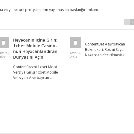
na və ya zərərli proqramların yayılmasına başlanğıc imkanı.
Həyəcanın Içinə Girin:
ContentBet Azərbaycan
1xbet Mobile Casino-
Bukmekeri: Rəsmi Saytın
nun Həyəcanlandıran
ar 09,
Mar 09,
Nəzərdən Keçirilməsiİlk …
Dünyasını Açın
024
2024
ContentRəsmi 1xbet Mobi
Versiya Girişi 1xbet Mobile
Versiyası Azərbaycan …